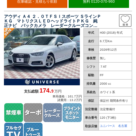
在庫確認・見積もり依頼
無料 0120-070-960
アウディ Ａ４ ２．０ＴＦＳＩスポーツ ＳラインＰ
ＫＧ マトリクスＬＥＤヘッドライトＰＫＧ 純
正ナビ バックカメラ レーダークルーズコント
ロール ブラインドスポットモニター シートヒ
年式
H30 (2018) 年式
ーター パワーシート アドバンスドキー 禁煙
車 ＥＴＣ
走行
6.7万Km
車検
2026年12月
修復歴
無し
シフト
７AT
駆動
FF
排気量
2000 cc
174.
9
支払総額
万円
系統色
ホワイト系
車両価格：161.7万円
諸費用：13.2万円
保証
保証付 期間条件有り
法定整備
法定整備付
車台番号
120
(下3桁)
ユニバース 名古屋
取扱店舗