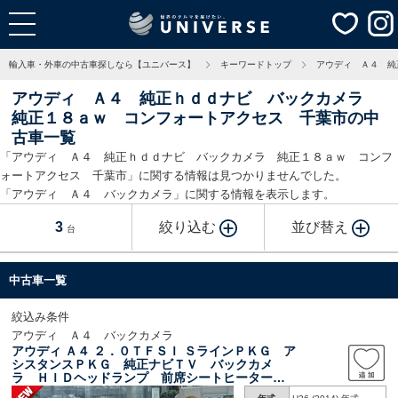
輸入車・外車の中古車探しなら【ユニバース】
キーワードトップ
アウディ Ａ４ 純
アウディ Ａ４ 純正ｈｄｄナビ バックカメラ
純正１８ａｗ コンフォートアクセス 千葉市の中
古車一覧
「アウディ Ａ４ 純正ｈｄｄナビ バックカメラ 純正１８ａｗ コンフ
ォートアクセス 千葉市」に関する情報は見つかりませんでした。
「アウディ Ａ４ バックカメラ」に関する情報を表示します。
3
絞り込む
並び替え
台
中古車一覧
絞込み条件
アウディ Ａ４ バックカメラ
アウディ Ａ４ ２．０ＴＦＳＩ ＳラインＰＫＧ ア
シスタンスＰＫＧ 純正ナビＴＶ バックカメ
ラ ＨＩＤヘッドランプ 前席シートヒーター
パワーシート パドルシフト アイドリングスト