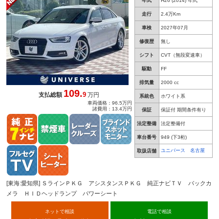
年式
H26 (2014) 年式
ップ 純正１８インチＡＷ ＥＴＣ 禁煙
走行
2.4万Km
車検
2027年07月
修復歴
無し
シフト
CVT（無段変速車）
駆動
FF
排気量
2000 cc
109.
9
支払総額
万円
系統色
ホワイト系
車両価格：96.5万円
諸費用：13.4万円
保証
保証付 期間条件有り
法定整備
法定整備付
車台番号
949
(下3桁)
ユニバース 名古屋
取扱店舗
[東海:愛知県] ＳラインＰＫＧ アシスタンスＰＫＧ 純正ナビＴＶ バックカ
メラ ＨＩＤヘッドランプ パワーシート
ネットで相談
電話で相談