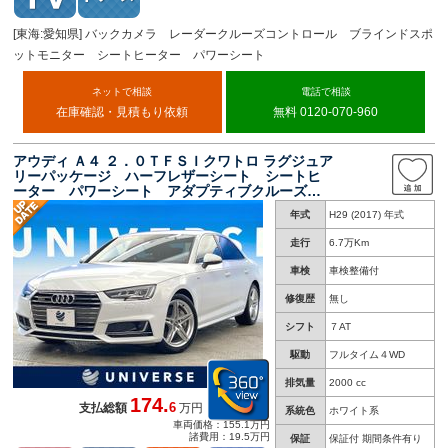
[東海:愛知県] バックカメラ レーダークルーズコントロール ブラインドスポ
ットモニター シートヒーター パワーシート
ネットで相談
電話で相談
在庫確認・見積もり依頼
無料 0120-070-960
アウディ Ａ４ ２．０ＴＦＳＩクワトロ ラグジュア
リーパッケージ ハーフレザーシート シートヒ
ーター パワーシート アダプティブクルーズコ
ントロール 純正ナビ Ｂｌｕｅｔｏｏｔｈ バ
年式
H29 (2017) 年式
ックカメラ ＬＥＤヘッドライト ＥＴＣ
走行
6.7万Km
車検
車検整備付
修復歴
無し
シフト
７AT
駆動
フルタイム４WD
排気量
2000 cc
174.
6
支払総額
万円
系統色
ホワイト系
車両価格：155.1万円
諸費用：19.5万円
保証
保証付 期間条件有り