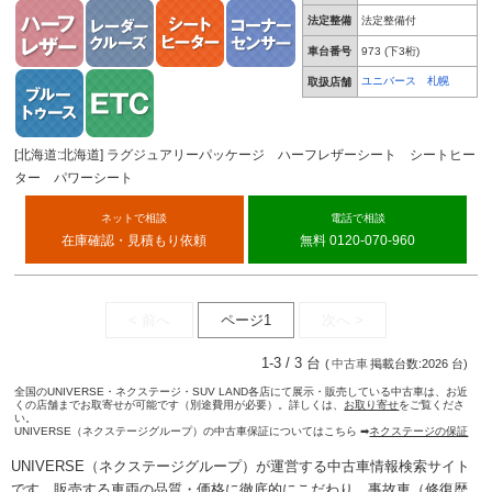
法定整備
法定整備付
車台番号
973
(下3桁)
ユニバース 札幌
取扱店舗
[北海道:北海道] ラグジュアリーパッケージ ハーフレザーシート シートヒー
ター パワーシート
ネットで相談
電話で相談
在庫確認・見積もり依頼
無料 0120-070-960
< 前へ
ページ1
次へ >
1-3 / 3 台
(
中古車
掲載台数:2026 台)
全国のUNIVERSE・ネクステージ・SUV LAND各店にて展示・販売している中古車は、お近
くの店舗までお取寄せが可能です（別途費用が必要）。詳しくは、
お取り寄せ
をご覧くださ
い。
UNIVERSE（ネクステージグループ）の中古車保証についてはこちら ➡
ネクステージの保証
UNIVERSE（ネクステージグループ）が運営する
中古車情報検索
サイト
です。販売する車両の品質・価格に徹底的にこだわり、事故車（修復歴