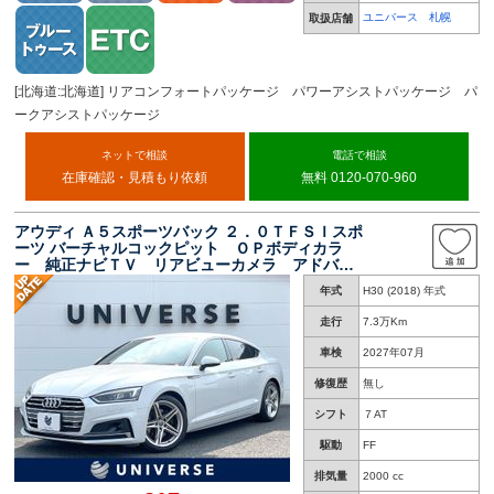
ユニバース 札幌
取扱店舗
[北海道:北海道] リアコンフォートパッケージ パワーアシストパッケージ パ
ークアシストパッケージ
ネットで相談
電話で相談
在庫確認・見積もり依頼
無料 0120-070-960
アウディ Ａ５スポーツバック ２．０ＴＦＳＩスポ
ーツ バーチャルコックピット ＯＰボディカラ
ー 純正ナビＴＶ リアビューカメラ アドバン
スドキー パワーシート シートヒーター アダ
年式
H30 (2018) 年式
プティブクルコン マトリクスＬＥＤ ハイビー
ムアシスト ＥＴＣ 禁煙車
走行
7.3万Km
車検
2027年07月
修復歴
無し
シフト
７AT
駆動
FF
排気量
2000 cc