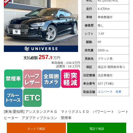
年式
R1 (2019) 年式
ナビ Ｂｌｕｅｔｏｏｔｈ 全周囲カメラ ＥＴ
Ｃ
走行
4.4万Km
車検
車検整備付
修復歴
無し
シフト
７AT
駆動
FF
排気量
2000 cc
257.
9
支払総額
万円
系統色
ブラック系
車両価格：238.8万円
諸費用：19.1万円
保証
保証付 期間条件有り
法定整備
法定整備付
車台番号
107
(下3桁)
ユニバース 名東
取扱店舗
[東海:愛知県] アシスタンスＰＫＧ マトリクスＬＥＤ パワーシート シート
ヒーター アダプティブクルコン 禁煙車
ネットで相談
電話で相談