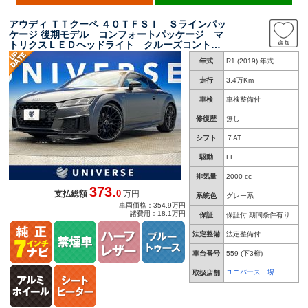
アウディ ＴＴクーペ ４０ＴＦＳＩ Ｓラインパッ
ケージ 後期モデル コンフォートパッケージ マ
トリクスＬＥＤヘッドライト クルーズコントロ
ール／アクティブレーンアシスト 純正２０イン
年式
R1 (2019) 年式
チアルミ ハーフレザーシート 前席パワーシー
ト ワンオーナー 禁煙車
走行
3.4万Km
車検
車検整備付
修復歴
無し
シフト
７AT
駆動
FF
排気量
2000 cc
373.
0
支払総額
万円
系統色
グレー系
車両価格：354.9万円
諸費用：18.1万円
保証
保証付 期間条件有り
法定整備
法定整備付
車台番号
559
(下3桁)
ユニバース 堺
取扱店舗