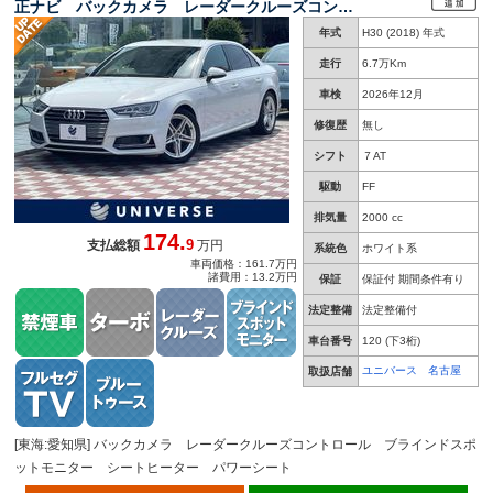
正ナビ バックカメラ レーダークルーズコント
ロール ブラインドスポットモニター シートヒ
年式
H30 (2018) 年式
ーター パワーシート アドバンスドキー 禁煙
車 ＥＴＣ
走行
6.7万Km
車検
2026年12月
修復歴
無し
シフト
７AT
駆動
FF
排気量
2000 cc
174.
9
支払総額
万円
系統色
ホワイト系
車両価格：161.7万円
諸費用：13.2万円
保証
保証付 期間条件有り
法定整備
法定整備付
車台番号
120
(下3桁)
ユニバース 名古屋
取扱店舗
[東海:愛知県] バックカメラ レーダークルーズコントロール ブラインドスポ
ットモニター シートヒーター パワーシート