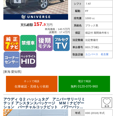
シフト
７AT
駆動
FF
排気量
1000 cc
157.
9
支払総額
万円
系統色
ブラック系
車両価格：140.5万円
諸費用：17.4万円
保証
保証付 期間条件有り
法定整備
法定整備付
車台番号
003
(下3桁)
ユニバース 名古屋
取扱店舗
[東海:愛知県]
ネットで相談
電話で相談
在庫確認・見積もり依頼
無料 0120-070-960
アウディ Ｑ２ ハッシュタグ アニバーサリーリミ
テッド アシスタンスパッケージ ＭＭＩナビゲー
ション バーチャルコックピット パワーバック
ドア アダプティブクルーズ ＬＥＤライト 純
年式
H30 (2018) 年式
正１７インチアルミホイール シートヒーター