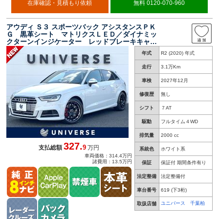
在庫確認・見積もり依頼
無料 0120-070-960
アウディ Ｓ３ スポーツバック アシスタンスＰＫ
Ｇ 黒革シート マトリクスＬＥＤ／ダイナミッ
クターンインジケーター レッドブレーキキャリ
パー プライバシーガラス バーチャルコックピ
年式
R2 (2020) 年式
ット フルセグ パワーシート シートヒータ
ー 禁煙車
走行
3.1万Km
車検
2027年12月
修復歴
無し
シフト
７AT
駆動
フルタイム４WD
排気量
2000 cc
327.
9
支払総額
万円
系統色
ホワイト系
車両価格：314.4万円
諸費用：13.5万円
保証
保証付 期間条件有り
法定整備
法定整備付
車台番号
619
(下3桁)
ユニバース 千葉柏
取扱店舗