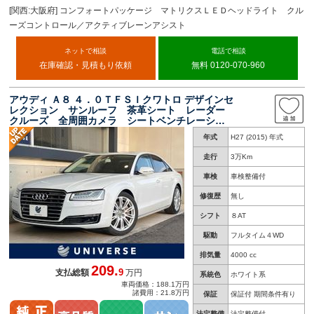
[関西:大阪府] コンフォートパッケージ マトリクスＬＥＤヘッドライト クル
ーズコントロール／アクティブレーンアシスト
ネットで相談
電話で相談
在庫確認・見積もり依頼
無料 0120-070-960
アウディ Ａ８ ４．０ＴＦＳＩクワトロ デザインセ
レクション サンルーフ 茶革シート レーダー
クルーズ 全周囲カメラ シートベンチレーショ
ン 全席シートヒーター メモリー付パワーシー
年式
H27 (2015) 年式
ト ＢＯＳＥサウンド 純正ナビ ブラインドス
ポット 禁煙車
走行
3万Km
車検
車検整備付
修復歴
無し
シフト
８AT
駆動
フルタイム４WD
排気量
4000 cc
209.
9
支払総額
万円
系統色
ホワイト系
車両価格：188.1万円
諸費用：21.8万円
保証
保証付 期間条件有り
法定整備
法定整備付