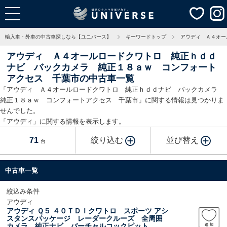
輸入車・外車の中古車探しなら【ユニバース】
キーワードトップ
アウディ Ａ４オー
アウディ Ａ４オールロードクワトロ 純正ｈｄｄ
ナビ バックカメラ 純正１８ａｗ コンフォート
アクセス 千葉市の中古車一覧
「アウディ Ａ４オールロードクワトロ 純正ｈｄｄナビ バックカメラ
純正１８ａｗ コンフォートアクセス 千葉市」に関する情報は見つかりま
せんでした。
「アウディ」に関する情報を表示します。
71
絞り込む
並び替え
台
中古車一覧
絞込み条件
アウディ
アウディ Ｑ５ ４０ＴＤＩクワトロ スポーツ アシ
スタンスパッケージ レーダークルーズ 全周囲
カメラ 純正ナビ バーチャルコックピット マ