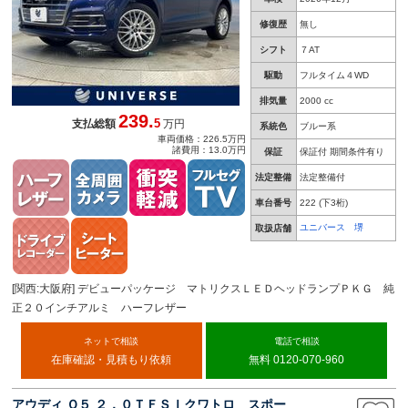
修復歴
無し
シフト
７AT
駆動
フルタイム４WD
排気量
2000 cc
239.
5
支払総額
万円
系統色
ブルー系
車両価格：226.5万円
諸費用：13.0万円
保証
保証付 期間条件有り
法定整備
法定整備付
車台番号
222
(下3桁)
ユニバース 堺
取扱店舗
[関西:大阪府] デビューパッケージ マトリクスＬＥＤヘッドランプＰＫＧ 純
正２０インチアルミ ハーフレザー
ネットで相談
電話で相談
在庫確認・見積もり依頼
無料 0120-070-960
アウディ Ｑ５ ２．０ＴＦＳＩクワトロ スポー