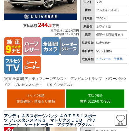
シフト
７AT
駆動
フルタイム４WD
排気量
2000 cc
244.
3
支払総額
万円
系統色
ホワイト系
車両価格：225.0万円
諸費用：19.3万円
保証
保証付 期間条件有り
法定整備
法定整備付
車台番号
555
(下3桁)
ユニバース 千葉北
取扱店舗
[関東:千葉県] アクティブレーンアシスト アンビエントランプ パワーバック
ドア プレセンスシティ １９インチアルミ
ネットで相談
電話で相談
在庫確認・見積もり依頼
無料 0120-070-960
アウディ Ａ５スポーツバック ４０ＴＦＳＩスポー
ツ アシスタンスＰＫＧ マトリクスＬＥＤ パワ
ーシート シートヒーター アダプティブクルコ
ン 禁煙車 アドバンスドキー フルセグ 純正