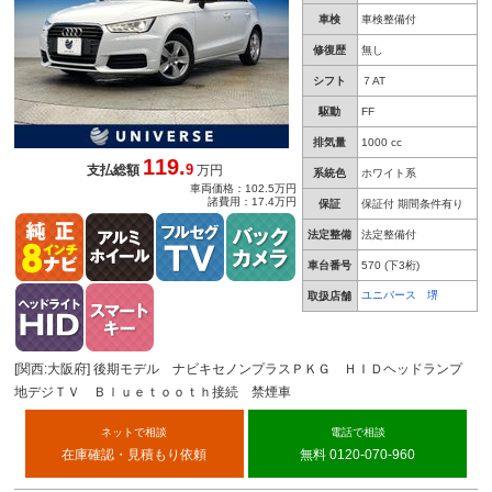
車検
車検整備付
修復歴
無し
シフト
７AT
駆動
FF
排気量
1000 cc
119.
9
支払総額
万円
系統色
ホワイト系
車両価格：102.5万円
諸費用：17.4万円
保証
保証付 期間条件有り
法定整備
法定整備付
車台番号
570
(下3桁)
ユニバース 堺
取扱店舗
[関西:大阪府] 後期モデル ナビキセノンプラスＰＫＧ ＨＩＤヘッドランプ
地デジＴＶ Ｂｌｕｅｔｏｏｔｈ接続 禁煙車
ネットで相談
電話で相談
在庫確認・見積もり依頼
無料 0120-070-960