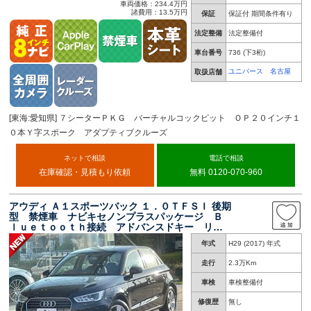
車両価格：234.4万円
諸費用：13.5万円
保証
保証付 期間条件有り
法定整備
法定整備付
車台番号
736
(下3桁)
ユニバース 名古屋
取扱店舗
[東海:愛知県] ７シーターＰＫＧ バーチャルコックピット ＯＰ２０インチ１
０本Ｙ字スポーク アダプティブクルーズ
ネットで相談
電話で相談
在庫確認・見積もり依頼
無料 0120-070-960
アウディ Ａ１スポーツバック １．０ＴＦＳＩ 後期
型 禁煙車 ナビキセノンプラスパッケージ Ｂ
ｌｕｅｔｏｏｔｈ接続 アドバンスドキー リア
ソナー 純正１５インチＡＷ オートライト オ
年式
H29 (2017) 年式
ートエアコン ＥＴＣ
走行
2.3万Km
車検
車検整備付
修復歴
無し