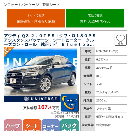
ンフォートパッケージ 茶革シート
ネットで相談
電話で相談
在庫確認・見積もり依頼
無料 0120-070-960
アウディ Ｑ３ ２．０ＴＦＳＩクワトロ１８０ＰＳ
アシスタンスパッケージ シートヒーター クル
ーズコントロール 純正ナビ Ｂｌｕｅｔｏｏｔ
ｈ ＥＴＣ ＨＩＤヘッドライト バックカメ
年式
H29 (2017) 年式
ラ アクティブレーンキープ オートエアコン
走行
6.2万Km
車検
2026年12月
修復歴
無し
シフト
７AT
駆動
フルタイム４WD
排気量
2000 cc
167.
6
支払総額
万円
系統色
ブラック系
車両価格：154.6万円
諸費用：13.0万円
保証
保証付 期間条件有り
法定整備
法定整備付