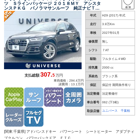
ツ Ｓラインパッケージ ２０１８ＭＹ アシスタ
ンスＰＫＧ パノラマサンルーフ 純正ナビＴ
Ｖ ３６０度カメラ アドバンスドキー パワー
年式
H29 (2017) 年式
シート シートヒーター アダプティブクルコ
ン パワーバックドア 純正１９インチＡＷ 禁
走行
3.9万Km
煙
車検
2027年01月
修復歴
無し
シフト
７AT
駆動
フルタイム４WD
排気量
2000 cc
307.
5
支払総額
万円
系統色
ブラック系
車両価格：294.4万円
諸費用：13.1万円
保証
保証付 期間条件有り
法定整備
法定整備付
車台番号
062
(下3桁)
ユニバース 千葉柏
取扱店舗
[関東:千葉県] アドバンスドキー パワーシート シートヒーター アダプティ
ブクルコン パワーバックドア ＥＴＣ