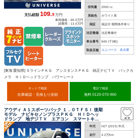
排気量
2000 cc
109.
9
支払総額
万円
系統色
ホワイト系
車両価格：96.5万円
諸費用：13.4万円
保証
保証付 期間条件有り
法定整備
法定整備付
車台番号
949
(下3桁)
ユニバース 名古屋
取扱店舗
[東海:愛知県] ＳラインＰＫＧ アシスタンスＰＫＧ 純正ナビＴＶ バックカ
メラ ＨＩＤヘッドランプ パワーシート
ネットで相談
電話で相談
在庫確認・見積もり依頼
無料 0120-070-960
アウディ Ａ１スポーツバック １．０ＴＦＳＩ 後期
モデル ナビキセノンプラスＰＫＧ ＨＩＤヘッ
ドランプ 地デジＴＶ エアコン スマートキ
ー 純正１５インチアルミ プライバシーガラ
年式
H27 (2015) 年式
ス Ｂｌｕｅｔｏｏｔｈ接続 禁煙車
走行
4.2万Km