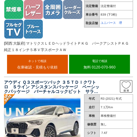
法定整備
法定整備付
車台番号
839
(下3桁)
ユニバース 堺
取扱店舗
[関西:大阪府] マトリクスＬＥＤヘッドライトＰＫＧ パークアシストＰＫＧ
純正１８インチ５本Ｖ字スポークＡＷ
ネットで相談
電話で相談
在庫確認・見積もり依頼
無料 0120-070-960
アウディ Ｑ３スポーツバック ３５ＴＤＩクワト
ロ Ｓライン アシスタンスパッケージ ベーシッ
クパッケージ バーチャルコックピット サラウ
ンドビューカメラ カープレイ アダプティブク
年式
R3 (2021) 年式
ルーズ パワーシート シートヒーター 電動リ
アゲート アドバンスドキー 純正ナビ
走行
7.1万Km
車検
車検整備付
修復歴
無し
シフト
７AT