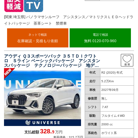
[関東:埼玉県] パノラマサンルーフ アシスタンス／マトリクスＬＥＤヘッドラ
イトパッケージ 茶革シート 禁煙車
ネットで相談
電話で相談
在庫確認・見積もり依頼
無料 0120-070-960
アウディ Ｑ３スポーツバック ３５ＴＤＩクワト
ロ Ｓライン ベーシックパッケージ アシスタン
スパッケージ テクノロジーパッケージ 地デジ
ＴＶ ワイヤレスチャージング 前席シートヒー
年式
R2 (2020) 年式
ター 前席パワーシート 純正ナビ Ｂｌｕｅｔ
ｏｏｔｈ 電動リアゲート
走行
5.2万Km
車検
2027年09月
修復歴
無し
シフト
７AT
駆動
フルタイム４WD
排気量
2000 cc
328.
9
支払総額
万円
系統色
ホワイト系
車両価格：315.7万円