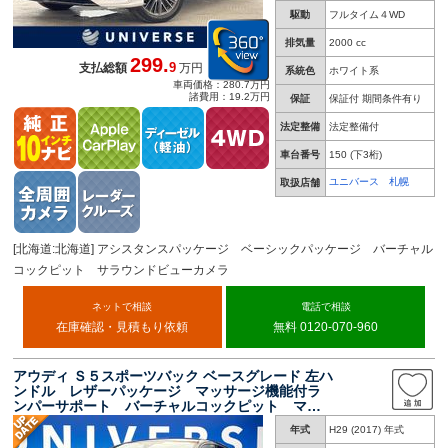
駆動
フルタイム４WD
排気量
2000 cc
299.
9
支払総額
万円
系統色
ホワイト系
車両価格：280.7万円
諸費用：19.2万円
保証
保証付 期間条件有り
法定整備
法定整備付
車台番号
150
(下3桁)
ユニバース 札幌
取扱店舗
[北海道:北海道] アシスタンスパッケージ ベーシックパッケージ バーチャル
コックピット サラウンドビューカメラ
ネットで相談
電話で相談
在庫確認・見積もり依頼
無料 0120-070-960
アウディ Ｓ５スポーツバック ベースグレード 左ハ
ンドル レザーパッケージ マッサージ機能付ラ
ンパーサポート バーチャルコックピット マト
リクスＬＥＤヘッドライト アダプティブクルー
年式
H29 (2017) 年式
ズコントロール 前席シートヒーター 前席パワ