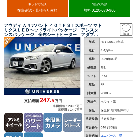
ネットで相談
電話で相談
在庫確認・見積もり依頼
無料 0120-070-960
アウディ Ａ４アバント ４０ＴＦＳＩスポーツ マト
リクスＬＥＤヘッドライトパッケージ アシスタ
ンスパッケージ 全席シートヒーター アダプテ
ィブクルーズコントロール レーンアシスト ク
年式
H31 (2019) 年式
リアランスソナー オートハイビーム 純正ナ
ビ 全方位カメラ
走行
4.4万Km
車検
2028年03月
修復歴
無し
シフト
７AT
駆動
FF
排気量
2000 cc
247.
5
支払総額
万円
系統色
ホワイト系
車両価格：233.5万円
諸費用：14.0万円
保証
保証付 期間条件有り
法定整備
法定整備付
車台番号
040
(下3桁)
ユニバース 堺
取扱店舗