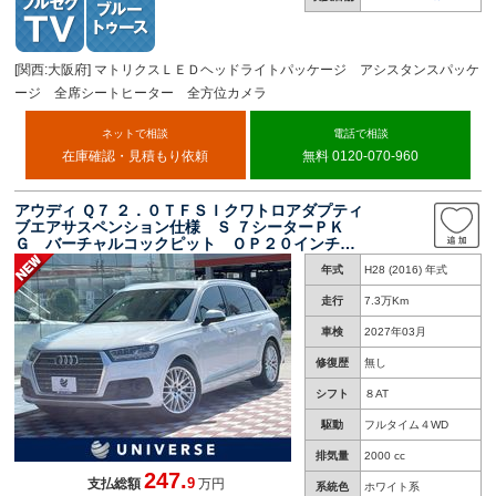
[関西:大阪府] マトリクスＬＥＤヘッドライトパッケージ アシスタンスパッケ
ージ 全席シートヒーター 全方位カメラ
ネットで相談
電話で相談
在庫確認・見積もり依頼
無料 0120-070-960
アウディ Ｑ７ ２．０ＴＦＳＩクワトロアダプティ
ブエアサスペンション仕様 Ｓ ７シーターＰＫ
Ｇ バーチャルコックピット ＯＰ２０インチ１
０本Ｙ字スポーク アダプティブクルーズ 純正
年式
H28 (2016) 年式
ナビ 全周囲カメラ Ａｐｐｌｅｃａｒｐｌａ
ｙ パワーシート 電動リアゲート 革巻ステア
走行
7.3万Km
リング 禁煙
車検
2027年03月
修復歴
無し
シフト
８AT
駆動
フルタイム４WD
排気量
2000 cc
247.
9
支払総額
万円
系統色
ホワイト系