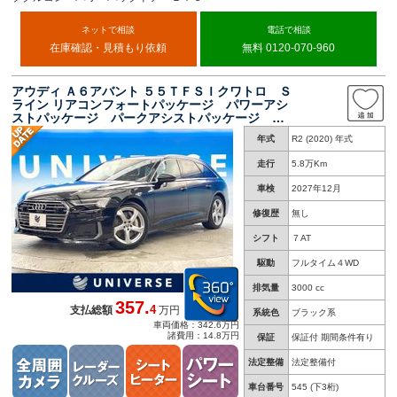
ネットで相談
電話で相談
在庫確認・見積もり依頼
無料 0120-070-960
アウディ Ａ６アバント ５５ＴＦＳＩクワトロ Ｓ
ライン リアコンフォートパッケージ パワーアシ
ストパッケージ パークアシストパッケージ ア
ダプティブクルーズコントロール 全周囲カメ
年式
R2 (2020) 年式
ラ 純正ナビ Ｂｌｕｅｔｏｏｔｈ マトリクス
ＬＥＤヘッドライト
走行
5.8万Km
車検
2027年12月
修復歴
無し
シフト
７AT
駆動
フルタイム４WD
排気量
3000 cc
357.
4
支払総額
万円
系統色
ブラック系
車両価格：342.6万円
諸費用：14.8万円
保証
保証付 期間条件有り
法定整備
法定整備付
車台番号
545
(下3桁)