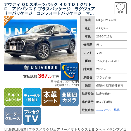
アウディ Ｑ５スポーツバック ４０ＴＤＩクワト
ロ アドバンスド プラスパッケージ ラグジュア
リーパッケージ コンフォートパッケージ マト
リクスＬＥＤヘッドランプ アダプティブクルー
年式
R3 (2021) 年式
ズコントロール 茶革シート シートヒーター
バーチャルコックピットプラス
走行
4.9万Km
車検
2026年12月
修復歴
無し
シフト
７AT
駆動
フルタイム４WD
排気量
2000 cc
367.
5
支払総額
万円
系統色
ブラック系
車両価格：354.8万円
諸費用：12.7万円
保証
保証付 期間条件有り
法定整備
法定整備付
車台番号
057
(下3桁)
ユニバース 札幌
取扱店舗
[北海道:北海道] プラス／ラグジュアリー／マトリクスＬＥＤヘッドランプ／コ