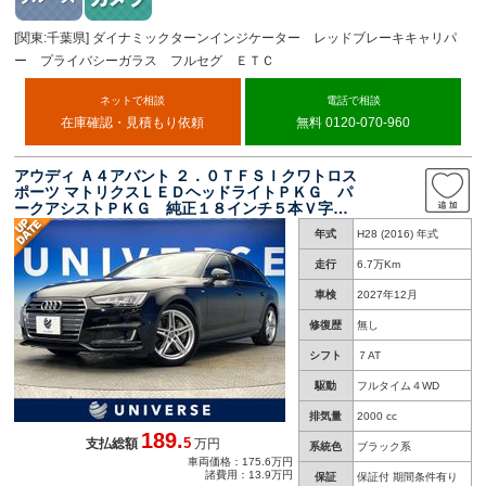
[関東:千葉県] ダイナミックターンインジケーター レッドブレーキキャリパ
ー プライバシーガラス フルセグ ＥＴＣ
ネットで相談
電話で相談
在庫確認・見積もり依頼
無料 0120-070-960
アウディ Ａ４アバント ２．０ＴＦＳＩクワトロス
ポーツ マトリクスＬＥＤヘッドライトＰＫＧ パ
ークアシストＰＫＧ 純正１８インチ５本Ｖ字ス
ポークＡＷ ３ゾーンオートエアコン ハーフレ
年式
H28 (2016) 年式
ザーシート 前席シートヒーター 前席パワーシ
ート パワーバックドア／ 禁煙
走行
6.7万Km
車検
2027年12月
修復歴
無し
シフト
７AT
駆動
フルタイム４WD
排気量
2000 cc
189.
5
支払総額
万円
系統色
ブラック系
車両価格：175.6万円
諸費用：13.9万円
保証
保証付 期間条件有り