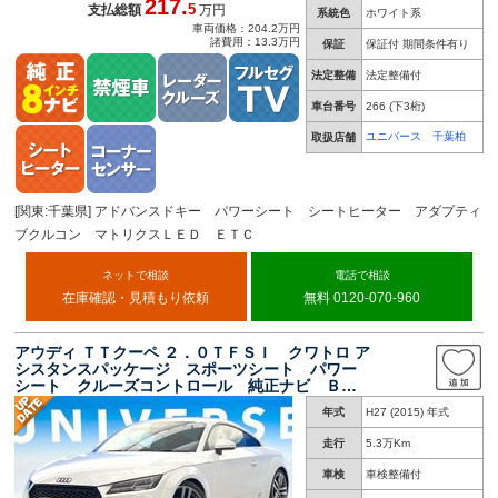
217.
5
支払総額
万円
系統色
ホワイト系
車両価格：204.2万円
諸費用：13.3万円
保証
保証付 期間条件有り
法定整備
法定整備付
車台番号
266
(下3桁)
ユニバース 千葉柏
取扱店舗
[関東:千葉県] アドバンスドキー パワーシート シートヒーター アダプティ
ブクルコン マトリクスＬＥＤ ＥＴＣ
ネットで相談
電話で相談
在庫確認・見積もり依頼
無料 0120-070-960
アウディ ＴＴクーペ ２．０ＴＦＳＩ クワトロ ア
シスタンスパッケージ スポーツシート パワー
シート クルーズコントロール 純正ナビ Ｂｌ
ｕｅｔｏｏｔｈ バックカメラ ＬＥＤヘッドラ
年式
H27 (2015) 年式
イト ＥＴＣ バーチャルコックピット パーキ
ングシステム
走行
5.3万Km
車検
車検整備付