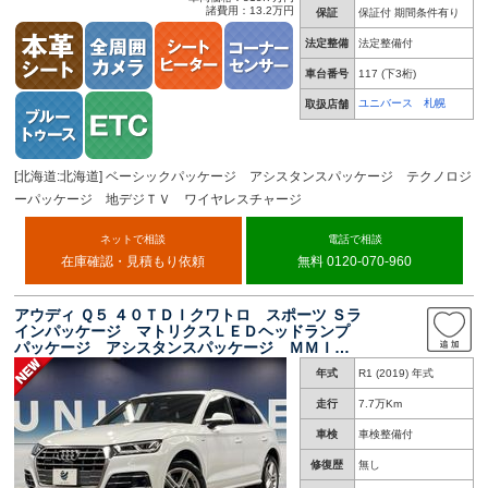
諸費用：13.2万円
保証
保証付 期間条件有り
法定整備
法定整備付
車台番号
117
(下3桁)
ユニバース 札幌
取扱店舗
[北海道:北海道] ベーシックパッケージ アシスタンスパッケージ テクノロジ
ーパッケージ 地デジＴＶ ワイヤレスチャージ
ネットで相談
電話で相談
在庫確認・見積もり依頼
無料 0120-070-960
アウディ Ｑ５ ４０ＴＤＩクワトロ スポーツ Ｓラ
インパッケージ マトリクスＬＥＤヘッドランプ
パッケージ アシスタンスパッケージ ＭＭＩナ
ビゲーション 地デジ アダプティブクルーズコ
年式
R1 (2019) 年式
ントロール シートヒーター パワーシート ハ
ーフレザーシート
走行
7.7万Km
車検
車検整備付
修復歴
無し