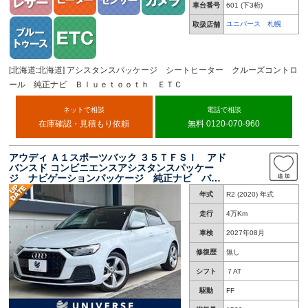
車台番号
601
(下3桁)
ユニバース 札幌
取扱店舗
[北海道:北海道] アシスタンスパッケージ シートヒーター クルーズコントロ
ール 純正ナビ Ｂｌｕｅｔｏｏｔｈ ＥＴＣ
ネットで相談
電話で相談
在庫確認・見積もり依頼
無料 0120-070-960
アウディ Ａ１スポーツバック ３５ＴＦＳＩ アド
バンスド コンビニエンスアシスタンスパッケー
ジ ナビゲーションパッケージ 純正ナビ バッ
クカメラ レーダークルーズ バーチャルコック
年式
R2 (2020) 年式
ピット ＡｐｐｌｅＣａｒＰｌａｙ 前席シート
ヒーター ＬＥＤヘッドライト 禁煙
走行
4万Km
車検
2027年08月
修復歴
無し
シフト
７AT
駆動
FF