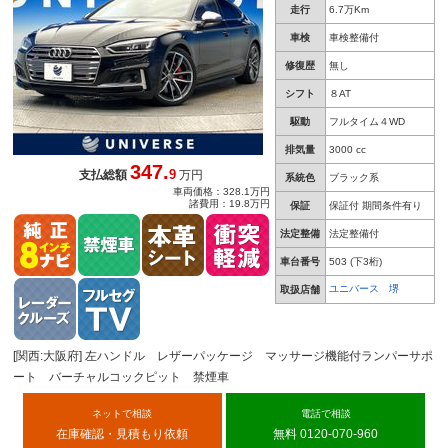
ーシート 禁煙車
走行
6.7万Km
車検
車検整備付
修復歴
無し
シフト
８AT
駆動
フルタイム４WD
排気量
3000 cc
347.
9
支払総額
万円
系統色
ブラック系
車両価格：328.1万円
諸費用：19.8万円
保証
保証付 期間条件有り
法定整備
法定整備付
車台番号
503
(下3桁)
ユニバース 堺
取扱店舗
[関西:大阪府] 左ハンドル レザーパッケージ マッサージ機能付ランパーサポ
ート バーチャルコックピット 禁煙車
ネットで相談
電話で相談
在庫確認・見積もり依頼
無料 0120-070-960