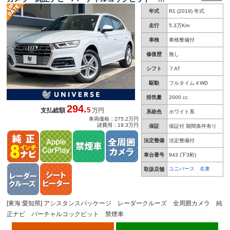
トリクスＬＥＤ ＡｐｐｌｅＣａｒＰｌａｙ 前
年式
R1 (2019) 年式
席シートヒーター 前席パワーシート パワーバ
ックドア 禁煙車
走行
5.3万Km
車検
車検整備付
修復歴
無し
シフト
７AT
駆動
フルタイム４WD
排気量
2000 cc
294.
5
支払総額
万円
系統色
ホワイト系
車両価格：275.2万円
諸費用：19.3万円
保証
保証付 期間条件有り
法定整備
法定整備付
車台番号
943
(下3桁)
ユニバース 名東
取扱店舗
[東海:愛知県] アシスタンスパッケージ レーダークルーズ 全周囲カメラ 純
正ナビ バーチャルコックピット 禁煙車