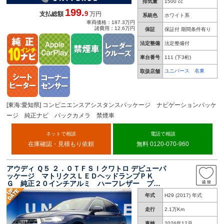
排気量
1500 cc
199.
9
支払総額
万円
系統色
ホワイト系
車両価格：187.3万円
諸費用：12.6万円
保証
保証付 期間条件有り
法定整備
法定整備付
車台番号
111
(下3桁)
ユニバース 名東
取扱店舗
[東海:愛知県] コンビニエンスアシスタンスパッケージ ナビゲーションパッケ
ージ 純正ナビ バックカメラ 禁煙車
ネットで相談
電話で相談
在庫確認・見積もり依頼
無料 0120-070-960
アウディ Ｑ５ ２．０ＴＦＳＩクワトロ デビューパ
ッケージ マトリクスＬＥＤヘッドランプＰＫ
Ｇ 純正２０インチアルミ ハーフレザー プラ
イバシーガラス 全周囲カメラ レーダークルー
年式
H29 (2017) 年式
ズ 電動リアゲート シートヒーター パワーシ
ート
走行
2.1万Km
車検
2026年12月