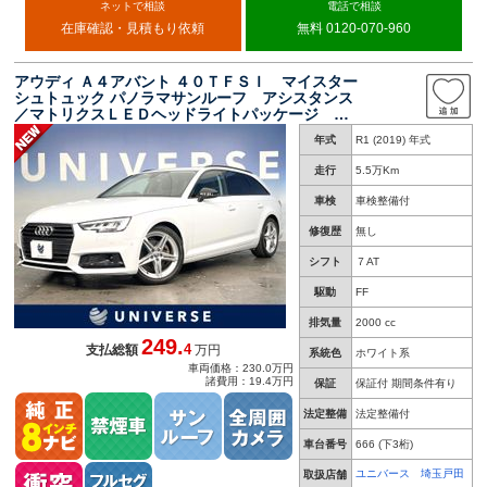
ネットで相談
電話で相談
在庫確認・見積もり依頼
無料 0120-070-960
アウディ Ａ４アバント ４０ＴＦＳＩ マイスター
シュトュック パノラマサンルーフ アシスタンス
／マトリクスＬＥＤヘッドライトパッケージ 茶
革シート サラウンドビューカメラ アダプティ
年式
R1 (2019) 年式
ブクルーズコントロール バーチャルコックピッ
ト 禁煙車 前席シートヒーター
走行
5.5万Km
車検
車検整備付
修復歴
無し
シフト
７AT
駆動
FF
排気量
2000 cc
249.
4
支払総額
万円
系統色
ホワイト系
車両価格：230.0万円
諸費用：19.4万円
保証
保証付 期間条件有り
法定整備
法定整備付
車台番号
666
(下3桁)
ユニバース 埼玉戸田
取扱店舗