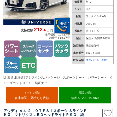
修復歴
無し
シフト
６AT
駆動
フルタイム４WD
排気量
2000 cc
212.
6
支払総額
万円
系統色
ホワイト系
車両価格：194.3万円
諸費用：18.3万円
保証
保証付 期間条件有り
法定整備
法定整備付
車台番号
152
(下3桁)
ユニバース 札幌
取扱店舗
[北海道:北海道] アシスタンスパッケージ スポーツシート パワーシート ク
ルーズコントロール 純正ナビ
ネットで相談
電話で相談
在庫確認・見積もり依頼
無料 0120-070-960
アウディ Ａ４ ２．０ＴＦＳＩスポーツ ＳラインＰ
ＫＧ マトリクスＬＥＤヘッドライトＰＫＧ 純