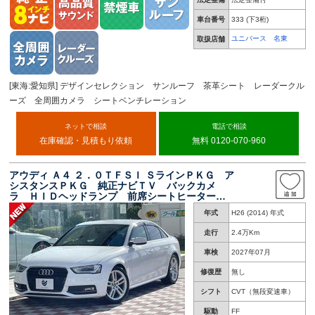
車台番号
333
(下3桁)
ユニバース 名東
取扱店舗
[東海:愛知県] デザインセレクション サンルーフ 茶革シート レーダークル
ーズ 全周囲カメラ シートベンチレーション
ネットで相談
電話で相談
在庫確認・見積もり依頼
無料 0120-070-960
アウディ Ａ４ ２．０ＴＦＳＩ ＳラインＰＫＧ ア
シスタンスＰＫＧ 純正ナビＴＶ バックカメ
ラ ＨＩＤヘッドランプ 前席シートヒーター
パワーシート パドルシフト アイドリングスト
年式
H26 (2014) 年式
ップ 純正１８インチＡＷ ＥＴＣ 禁煙
走行
2.4万Km
車検
2027年07月
修復歴
無し
シフト
CVT（無段変速車）
駆動
FF