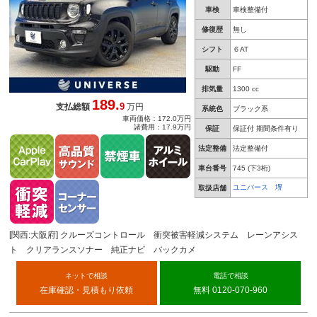
車検
車検整備付
修復歴
無し
シフト
６AT
駆動
FF
排気量
1300 cc
189.
9
支払総額
万円
系統色
ブラック系
車両価格：172.0万円
諸費用：17.9万円
保証
保証付 期間条件有り
法定整備
法定整備付
車台番号
745
(下3桁)
ユニバース 堺
取扱店舗
[関西:大阪府] クルーズコントロール 衝突被害軽減システム レーンアシス
ト クリアランスソナー 純正ナビ バックカメ
ネットで相談
電話で相談
在庫確認・見積もり依頼
無料 0120-070-960