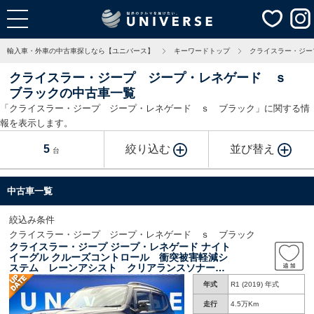
輸入車・外車の中古車探しなら【ユニバース】
キーワードトップ
クライスラー・ジー
クライスラー・ジープ ジープ・レネゲード ｓ
ブラックの中古車一覧
「クライスラー・ジープ ジープ・レネゲード ｓ ブラック」に関する情
報を表示します。
5
絞り込む
並び替え
台
中古車一覧
絞込み条件
クライスラー・ジープ ジープ・レネゲード ｓ ブラック
クライスラー・ジープ ジープ・レネゲード ナイト
イーグル クルーズコントロール 衝突被害軽減シ
ステム レーンアシスト クリアランスソナー
バックカメラ アップルカープレイ Ｂｌｕｅｔ
年式
R1 (2019) 年式
ｏｏｔｈ ビーツサウンド デュアルオートエ
ア 禁煙車 ＥＴＣ
走行
4.5万Km