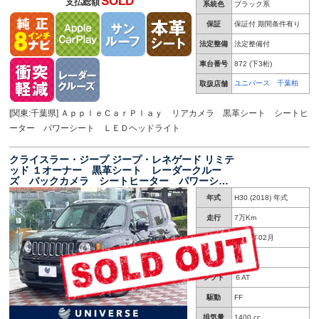
SOLD
支払総額
系統色
ブラック系
保証
保証付 期間条件有り
法定整備
法定整備付
車台番号
872
(下3桁)
ユニバース 千葉柏
取扱店舗
[関東:千葉県] ＡｐｐｌｅＣａｒＰｌａｙ リアカメラ 黒革シート シートヒ
ーター パワーシート ＬＥＤヘッドライト
クライスラー・ジープ ジープ・レネゲード リミテ
ッド １オーナー 黒革シート レーダークルー
ズ バックカメラ シートヒーター パワーシー
ト ディスプレイオーディオ ステアリングヒー
年式
H30 (2018) 年式
ター スマートキー Ｂｌｕｅｔｏｏｔｈ 純正
１７インチＡＷ ＥＴＣ
走行
7万Km
車検
2027年02月
修復歴
無し
シフト
６AT
駆動
FF
排気量
1400 cc