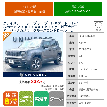
ネットで相談
電話で相談
在庫確認・見積もり依頼
無料 0120-070-960
クライスラー・ジープ ジープ・レネゲード トレイ
ルホーク ＡｐｐｌｅＣａｒＰｌａｙ 純正ナビＴ
Ｖ バックカメラ クルーズコントロール ＬＥ
Ｄヘッド オートライト 純正１７インチアル
年式
R2 (2020) 年式
ミ ＬＥＤフロントフォグ マットブラックフロ
ントフードデカール ＥＴＣ 禁煙車
走行
6万Km
車検
2027年07月
修復歴
無し
シフト
６AT
駆動
フルタイム４WD
排気量
1300 cc
232.
5
支払総額
万円
系統色
グレー系
車両価格：219.8万円
諸費用：12.7万円
保証
保証付 期間条件有り
法定整備
法定整備付
車台番号
086
(下3桁)