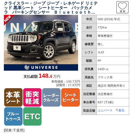
クライスラー・ジープ ジープ・レネゲード リミテ
ッド 黒革シート シートヒーター バックカメ
ラ パーキングセンサー Ｂｌｕｅｔｏｏｔｈ
アクティブクルーズコントロール ブラインドス
年式
H30 (2018) 年式
ポットアシスト ステアリングヒーター ＨＩＤ
ヘッドランプ ＥＴＣ
走行
7万Km
車検
車検整備付
修復歴
無し
シフト
６AT
駆動
FF
排気量
1400 cc
148.
6
支払総額
万円
系統色
ブラック系
車両価格：130.7万円
諸費用：17.9万円
保証
保証付 期間条件有り
法定整備
法定整備付
車台番号
657
(下3桁)
ユニバース 千葉北
取扱店舗
[関東:千葉県]