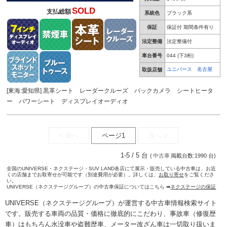
SOLD
支払総額
系統色
ブラック系
保証
保証付 期間条件有り
法定整備
法定整備付
車台番号
044
(下3桁)
ユニバース 名古屋
取扱店舗
[東海:愛知県] 黒革シート レーダークルーズ バックカメラ シートヒータ
ー パワーシート ディスプレイオーディオ
< 前へ
ページ1
次へ >
1-5 / 5 台
(
中古車
掲載台数:1990 台)
全国のUNIVERSE・ネクステージ・SUV LAND各店にて展示・販売している中古車は、お近
くの店舗までお取寄せが可能です（別途費用が必要）。詳しくは、
お取り寄せ
をご覧くださ
い。
UNIVERSE（ネクステージグループ）の中古車保証についてはこちら ➡
ネクステージの保証
UNIVERSE（ネクステージグループ）が運営する
中古車情報検索
サイト
です。販売する車両の品質・価格に徹底的にこだわり、事故車（修復歴
車）はもちろん水没車や盗難歴車、メーター改ざん車は一切取り扱いま