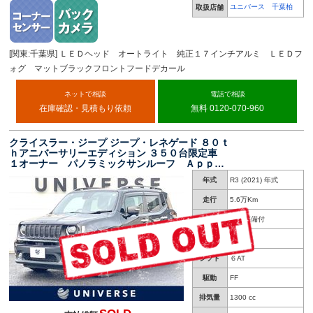
ユニバース 千葉柏
取扱店舗
[関東:千葉県] ＬＥＤヘッド オートライト 純正１７インチアルミ ＬＥＤフ
ォグ マットブラックフロントフードデカール
ネットで相談
電話で相談
在庫確認・見積もり依頼
無料 0120-070-960
クライスラー・ジープ ジープ・レネゲード ８０ｔ
ｈアニバーサリーエディション ３５０台限定車
１オーナー パノラミックサンルーフ Ａｐｐｌ
ｅＣａｒＰｌａｙ 純正ナビＴＶ リアカメラ
年式
R3 (2021) 年式
黒革シート シートヒーター パワーシート Ｌ
ＥＤヘッドライト 純正１８インチＡＷ ＥＴ
走行
5.6万Km
Ｃ 禁煙車
車検
車検整備付
修復歴
無し
シフト
６AT
駆動
FF
排気量
1300 cc