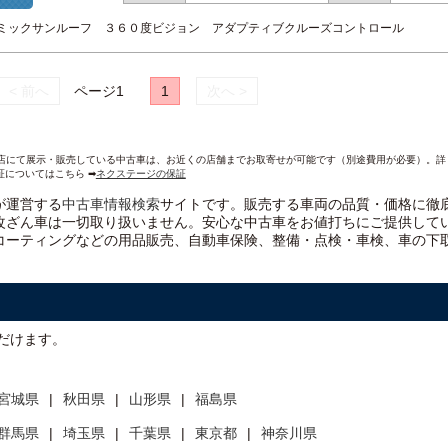
ノラミックサンルーフ ３６０度ビジョン アダプティブクルーズコントロール
< 前へ
ページ1
1
次へ >
AND各店にて展示・販売している中古車は、お近くの店舗までお取寄せが可能です（別途費用が必要）。
証についてはこちら ➡
ネクステージの保証
）が運営する
中古車情報検索
サイトです。販売する車両の品質・価格に徹
改ざん車は一切取り扱いません。安心な
中古車をお値打ちに
ご提供して
コーティングなどの用品販売、自動車保険、整備・点検・車検、車の下
だけます。
宮城県
秋田県
山形県
福島県
群馬県
埼玉県
千葉県
東京都
神奈川県