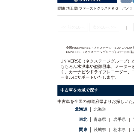
[関東:埼玉県] ファーストクラスＰＫＧ パ
<< 前の10へ
次の10へ >>
|
全国のUNIVERSE・ネクステージ・SUV L
UNIVERSE（ネクステージグループ）の中古車保
UNIVERSE（ネクステージグループ
もちろん水没車や盗難歴車、メーター
く、カーナビやドライブレコーダー、
ータルにサポートいたします。
中古車を地域で探す
中古車を全国の都道府県よりお探しいた
北海道
北海道
東北
青森県
岩手県
関東
茨城県
栃木県