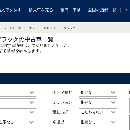
輸入車を探す
輸入車を売る
整備・車検
全国の店舗一覧
ユ
キーワードトップ
プジョー ５００８ ｓ ブラック
ブラックの中古車一覧
に関する情報は見つかりませんでした。
する情報を表示します。
ボディ種類
ミッション
駆動方式
修復歴