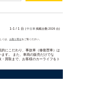
1-1 / 1 台
(
中古車
掲載台数:2026 台)
詳しくは、
お取り寄せ
をご覧ください。
底的にこだわり、事故車（修復歴車）は
います。 また、車両の販売だけでな
取・買取まで、お客様のカーライフをト