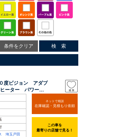
条件をクリア
検 索
６０度ビジョン アダプ
ヒーター パワーシ
ネットで相談
在庫確認・見積もり依頼
系
この車を
付
最寄りの店舗で見る！
ス 埼玉戸田