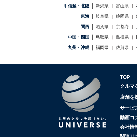
甲信越・北陸
新潟県
富山県
東海
岐阜県
静岡県
関西
滋賀県
京都府
中国・四国
鳥取県
島根県
九州・沖縄
福岡県
佐賀県
TOP
クルマ
店舗を
サービ
動画コ
会社情
関連リ