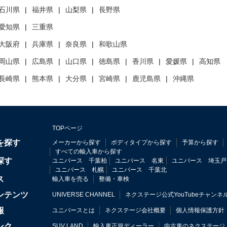
石川県
福井県
山梨県
長野県
愛知県
三重県
大阪府
兵庫県
奈良県
和歌山県
岡山県
広島県
山口県
徳島県
香川県
愛媛県
高知県
長崎県
熊本県
大分県
宮崎県
鹿児島県
沖縄県
TOPページ
を探す
メーカーから探す
ボディタイプから探す
予算から探す
すべての輸入車から探す
探す
ユニバース 千葉柏
ユニバース 名東
ユニバース 埼玉戸
ユニバース 札幌
ユニバース 千葉北
ス
輸入車を売る
整備・車検
ンテンツ
UNIVERSE CHANNEL
ネクステージ公式YouTubeチャンネ
報
ユニバースとは
ネクステージ会社概要
個人情報保護方針
ンク
SUV LAND
輸入車正規ディーラー
中古車のネクステージ