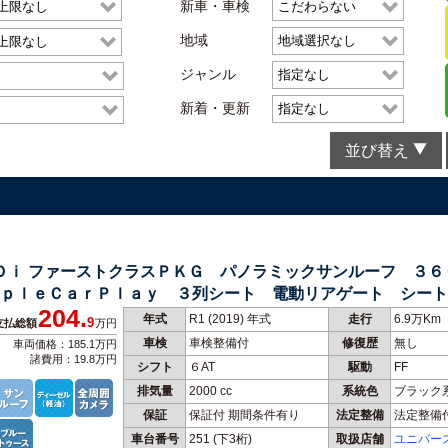
新車・車検
地域
ジャンル
新着・更新
並び替え
ＨＤｉ ファーストクラスＰＫＧ パノラミックサンルーフ ３
ｐｌｅＣａｒＰｌａｙ ３列シート 電動リアゲート シート
204.
年式
R1 (2019) 年式
走行
6.9万Km
9
支払総額
万円
車検
車検整備付
修復歴
無し
車両価格：185.1万円
諸費用：19.8万円
シフト
６AT
駆動
FF
排気量
2000 cc
系統色
ブラック
保証
保証付 期間条件有り
法定整備
法定整備
車台番号
251
(下3桁)
取扱店舗
ユニバー