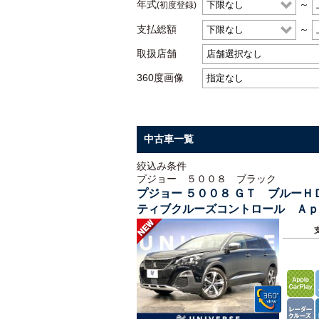
年式
～
(初度登録)
支払総額
～
取扱店舗
360度画像
中古車一覧
絞込み条件
プジョー ５００８ ブラック
プジョー ５００８ ＧＴ ブルー
ティブクルーズコントロール Ａｐ
ート レーンアシスト