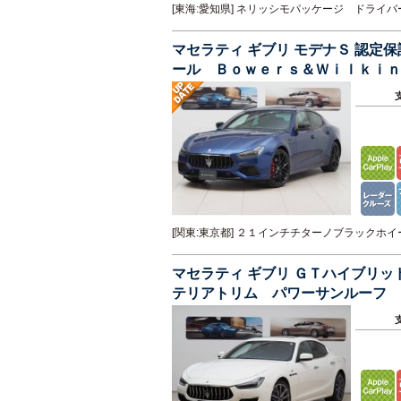
[東海:愛知県] ネリッシモパッケージ ドラ
マセラティ ギブリ モデナＳ 認
ール Ｂｏｗｅｒｓ＆Ｗｉｌｋｉｎ
ボントリム
[関東:東京都] ２１インチチターノブラック
マセラティ ギブリ ＧＴハイブリ
テリアトリム パワーサンルーフ 
システム