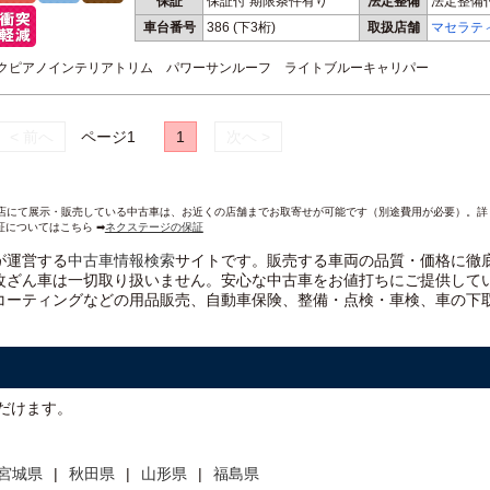
保証
保証付 期限条件有り
法定整備
法定整備
車台番号
386
(下3桁)
取扱店舗
マセラテ
ラックピアノインテリアトリム パワーサンルーフ ライトブルーキャリパー
< 前へ
ページ1
1
次へ >
AND各店にて展示・販売している中古車は、お近くの店舗までお取寄せが可能です（別途費用が必要）。
証についてはこちら ➡
ネクステージの保証
）が運営する
中古車情報検索
サイトです。販売する車両の品質・価格に徹
改ざん車は一切取り扱いません。安心な
中古車をお値打ちに
ご提供して
コーティングなどの用品販売、自動車保険、整備・点検・車検、車の下
だけます。
宮城県
秋田県
山形県
福島県