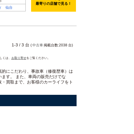
付
最寄りの店舗で見る！
ィ 仙台
1-3 / 3 台
(
中古車
掲載台数:2038 台)
詳しくは、
お取り寄せ
をご覧ください。
底的にこだわり、事故車（修復歴車）は
います。 また、車両の販売だけでな
取・買取まで、お客様のカーライフをト