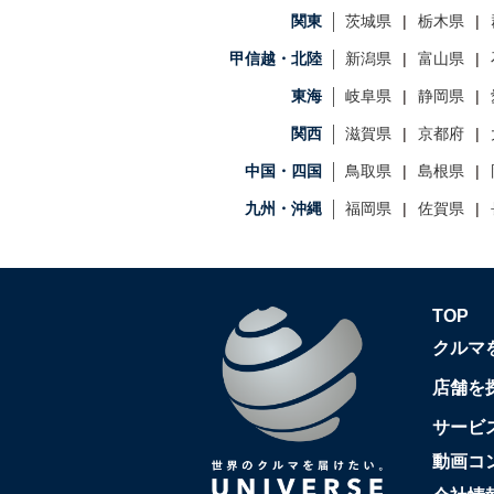
関東
茨城県
栃木県
甲信越・北陸
新潟県
富山県
東海
岐阜県
静岡県
関西
滋賀県
京都府
中国・四国
鳥取県
島根県
九州・沖縄
福岡県
佐賀県
TOP
クルマ
店舗を
サービ
動画コ