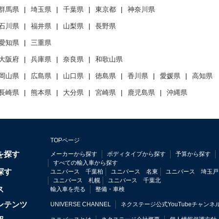
群馬県
埼玉県
千葉県
東京都
神奈川県
石川県
福井県
山梨県
長野県
愛知県
三重県
大阪府
兵庫県
奈良県
和歌山県
岡山県
広島県
山口県
徳島県
香川県
愛媛県
高知県
長崎県
熊本県
大分県
宮崎県
鹿児島県
沖縄県
TOPページ
を探す
メーカーから探す
ボディタイプから探す
予算から探す
すべての輸入車から探す
探す
ユニバース 千葉柏
ユニバース 名東
ユニバース 埼玉戸
ユニバース 札幌
ユニバース 千葉北
ス
輸入車を売る
整備・車検
ンテンツ
UNIVERSE CHANNEL
ネクステージ公式YouTubeチャンネ