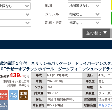
地域
ジャンル
新着・更新
並び替え
ツ 認定保証１年付 ネリッシモパッケージ ドライバーアシス
０”テゼーオブラックホイール ダークフィニッシュヘッドラ
439.
年式
R1 (2019) 年式
走行
4.3万Km
9
支払総額
万円
車検
2026年10月
修復歴
無し
車両価格：423.1万円
諸費用：16.8万円
シフト
８AT
駆動
FR
排気量
3000 cc
系統色
グレー系
保証
保証付 期間条件有り
法定整備
法定整備
車台番号
029
(下3桁)
取扱店舗
マセラテ
ター