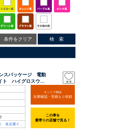
条件をクリア
検 索
タンスパッケージ 電動
イト ハイグロスウッ
ネットで相談
在庫確認・見積もり依頼
この車を
付
最寄りの店舗で見る！
ィ 名古屋イン