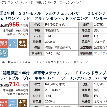
イバーアシスタンスパッケージ 電動サンルーフ ツーリングパック
定保証２年付 ２３年モデル フルナチュラルレザー ２１イン
ｓサウンド ナビ アルカンタラヘッドライニング サンルー
955.
年式
R4 (2022) 年式
走行
1.6万Km
4
支払総額
万円
車検
車検整備付
修復歴
無し
車両価格：930.3万円
諸費用：25.1万円
シフト
８AT
駆動
FR
排気量
3000 cc
系統色
ブルー系
保証
保証付 期間条件有り
法定整備
法定整備
車台番号
724
(下3桁)
取扱店舗
マセラテ
ホイール・Ｂｏｗｅｒｓ＆Ｗｉｌｋｉｎｓサウンドシステム・サンルーフ
ッド 認定保証１年付 黒革青ステッチ フルＬＥＤヘッドラン
ライトブルーブレーキキャリパー ツーリングパック ハーマ
714.
年式
R4 (2022) 年式
走行
1.1万Km
9
支払総額
万円
車検
2027年10月
修復歴
無し
車両価格：698.0万円
諸費用：16.9万円
シフト
８AT
駆動
FR
排気量
2000 cc
系統色
ホワイト