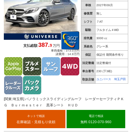
車検
2027年09月
修復歴
無し
シフト
７AT
駆動
フルタイム４WD
排気量
3000 cc
387.
9
支払総額
万円
系統色
グレー系
車両価格：373.0万円
諸費用：14.9万円
保証
保証付 期間条件有り
法定整備
法定整備付
車台番号
230
(下3桁)
ユニバース 埼玉戸田
取扱店舗
[関東:埼玉県] パノラミックスライディングルーフ レーダーセーフティＰＫ
Ｇ Ｂｕｒｍｅｓｔｅｒ 黒革シート ＨＵＤ
ネットで相談
電話で相談
在庫確認・見積もり依頼
無料 0120-070-960