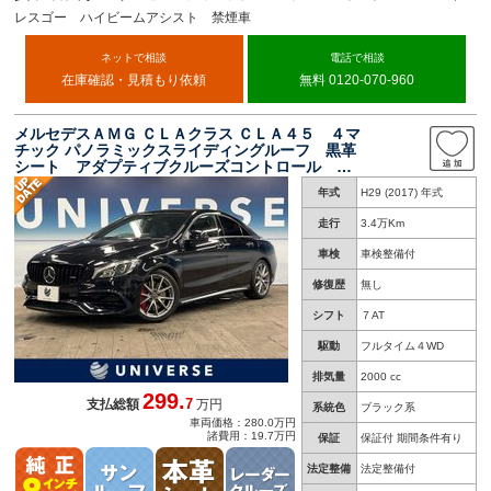
レスゴー ハイビームアシスト 禁煙車
ネットで相談
電話で相談
在庫確認・見積もり依頼
無料 0120-070-960
メルセデスＡＭＧ ＣＬＡクラス ＣＬＡ４５ ４マ
チック パノラミックスライディングルーフ 黒革
シート アダプティブクルーズコントロール 純
正ナビ バックカメラ ＡＭＧロゴ入りブレーキ
年式
H29 (2017) 年式
キャリパー スポーツサスペンション ドライブ
コントロールスイッチ ＥＴＣ
走行
3.4万Km
車検
車検整備付
修復歴
無し
シフト
７AT
駆動
フルタイム４WD
排気量
2000 cc
299.
7
支払総額
万円
系統色
ブラック系
車両価格：280.0万円
諸費用：19.7万円
保証
保証付 期間条件有り
法定整備
法定整備付