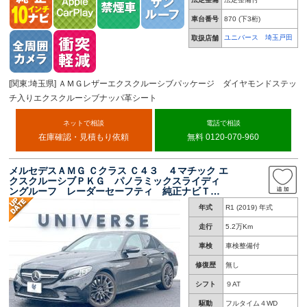
車台番号
870
(下3桁)
ユニバース 埼玉戸田
取扱店舗
[関東:埼玉県] ＡＭＧレザーエクスクルーシブパッケージ ダイヤモンドステッ
チ入りエクスクルーシブナッパ革シート
ネットで相談
電話で相談
在庫確認・見積もり依頼
無料 0120-070-960
メルセデスＡＭＧ Ｃクラス Ｃ４３ ４マチック エ
クスクルーシブＰＫＧ パノラミックスライディ
ングルーフ レーダーセーフティ 純正ナビＴ
Ｖ バックカメラ 黒革シート シートヒータ
年式
R1 (2019) 年式
ー Ｂｕｒｍｅｓｔｅｒ ブラインドスポット
パドルシフト ＥＴＣ 禁煙
走行
5.2万Km
車検
車検整備付
修復歴
無し
シフト
９AT
駆動
フルタイム４WD