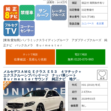
諸費用：14.9万円
保証
保証付 期間条件有り
法定整備
法定整備付
車台番号
515
(下3桁)
ユニバース 名古屋
取扱店舗
[東海:愛知県] パノラミックスライディングルーフ アダプティブクルーズ 純
正ナビ バックカメラ Ｂｕｒｍｅｓｔｅｒ
ネットで相談
電話で相談
在庫確認・見積もり依頼
無料 0120-070-960
メルセデスＡＭＧ Ｅクラス Ｅ５３ ４マチック＋
エクスクルーシブパッケージ ナッパ革シート
Ｂｕｒｍｅｓｔｅｒサウンド 純正ナビ 地デ
ジ ３６０度カメラシステム レーダーセーフテ
年式
H31 (2019) 年式
ィパッケージ 純正２０インチアルミ 全席シー
トヒーター パワーシート
走行
2.9万Km
車検
2028年03月
修復歴
無し