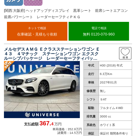
[関西:大阪府] ヘッドアップディスプレイ 黒革シート 前席シートエアコン
前席パワーシート レーダーセーフティＰＫＧ
ネットで相談
電話で相談
在庫確認・見積もり依頼
無料 0120-070-960
メルセデスＡＭＧ Ｅクラスステーションワゴン Ｅ
４３ ４マチック ステーションワゴン エクスク
ルーシブパッケージ レーダーセーフティパッケ
ージ クリアランスソナー アダプティブハイビ
年式
H30 (2018) 年式
ームアシストプラス マルチビームＬＥＤヘッド
ライト ナッパ革シート 全席シートヒーター
走行
6.3万Km
全方位カメラ
車検
2027年01月
修復歴
無し
シフト
９AT
駆動
フルタイム４WD
排気量
3000 cc
367.
4
支払総額
万円
系統色
ホワイト系
車両価格：352.9万円
諸費用：14.5万円
保証
保証付 期間条件有り