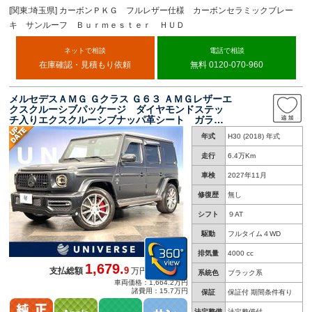
[関東:埼玉県] カーボンＰＫＧ フルレザー仕様 カーボンセラミックブレー
キ サンルーフ Ｂｕｒｍｅｓｔｅｒ ＨＵＤ
ネットで相談
電話で相談
在庫確認・見積もり依頼
無料 0120-070-960
メルセデスＡＭＧ Ｇクラス Ｇ６３ ＡＭＧレザーエ
クスクルーシブパッケージ ダイヤモンドステッ
チ入りエクスクルーシブナッパ革シート ガラス
スライディングルーフ 前席シートベンチレータ
年式
H30 (2018) 年式
ー Ｂｕｒｍｅｓｔｅｒ ３６０度カメラシステ
ム
走行
6.4万Km
車検
2027年11月
修復歴
無し
シフト
９AT
駆動
フルタイム４WD
排気量
4000 cc
1,679.
9
支払総額
万円
系統色
ブラック系
車両価格：1,664.2万円
諸費用：15.7万円
保証
保証付 期間条件有り
法定整備
法定整備付