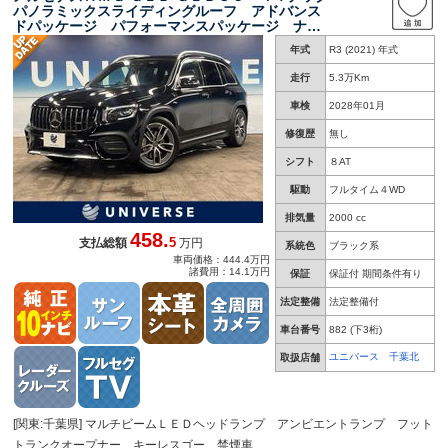
パノラミックスライディングルーフ アドバンス
ドパッケージ パフォーマンスパッケージ ナビ
ゲーションパッケージ コックピットディスプレ
年式
R3 (2021) 年式
イ レーダーセーフティパッケージ 純正１９イ
ンチアルミ ＥＴＣ
走行
5.3万Km
車検
2028年01月
修復歴
無し
シフト
８AT
駆動
フルタイム４WD
排気量
2000 cc
458.
5
支払総額
万円
系統色
ブラック系
車両価格：444.4万円
諸費用：14.1万円
保証
保証付 期間条件有り
法定整備
法定整備付
車台番号
882
(下3桁)
ユニバース 千葉北
取扱店舗
[関東:千葉県] マルチビームＬＥＤヘッドランプ アンビエントランプ フット
トランクオープナー キーレスゴー 禁煙車