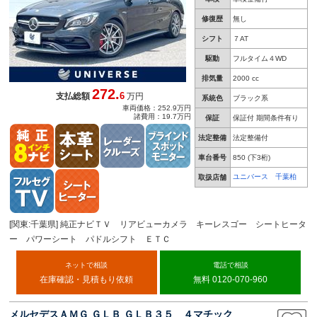
修復歴
無し
シフト
７AT
駆動
フルタイム４WD
排気量
2000 cc
272.
6
支払総額
万円
系統色
ブラック系
車両価格：252.9万円
諸費用：19.7万円
保証
保証付 期間条件有り
法定整備
法定整備付
車台番号
850
(下3桁)
ユニバース 千葉柏
取扱店舗
[関東:千葉県] 純正ナビＴＶ リアビューカメラ キーレスゴー シートヒータ
ー パワーシート パドルシフト ＥＴＣ
ネットで相談
電話で相談
在庫確認・見積もり依頼
無料 0120-070-960
メルセデスＡＭＧ ＧＬＢ ＧＬＢ３５ ４マチック