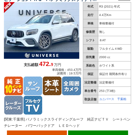
グルーフ 純正ナビＴＶ シートベンチレータ
年式
R3 (2021) 年式
ー パワーバックドア ＬＥＤヘッド 純正１９
インチＡＷ ＥＴＣ 禁煙車
走行
4.4万Km
車検
車検整備付
修復歴
無し
シフト
８AT
駆動
フルタイム４WD
排気量
2000 cc
472.
9
支払総額
万円
系統色
ホワイト系
車両価格：453.4万円
諸費用：19.5万円
保証
保証付 期間条件有り
法定整備
法定整備付
車台番号
253
(下3桁)
ユニバース 千葉柏
取扱店舗
[関東:千葉県] パノラミックスライディングルーフ 純正ナビＴＶ シートベン
チレーター パワーバックドア ＬＥＤヘッド