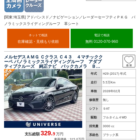
[関東:埼玉県] アドバンスド／ナビゲーション／レーダーセーフティＰＫＧ パ
ノラミックスライディングルーフ 革シート
ネットで相談
電話で相談
在庫確認・見積もり依頼
無料 0120-070-960
メルセデスＡＭＧ Ｃクラス Ｃ４３ ４マチックク
ーペ パノラミックスライディングルーフ アダプ
ティブクルーズ 純正ナビ バックカメラ Ｂｕ
ｒｍｅｓｔｅｒサウンド 黒革シート パワーシ
年式
H29 (2017) 年式
ート シートヒーター 電動リアゲート ＬＥＤ
ヘッッドランプ ＥＴＣ 禁煙
走行
5.5万Km
車検
2028年02月
修復歴
無し
シフト
９AT
駆動
フルタイム４WD
排気量
3000 cc
329.
9
支払総額
万円
系統色
ブラック系
車両価格：315.0万円