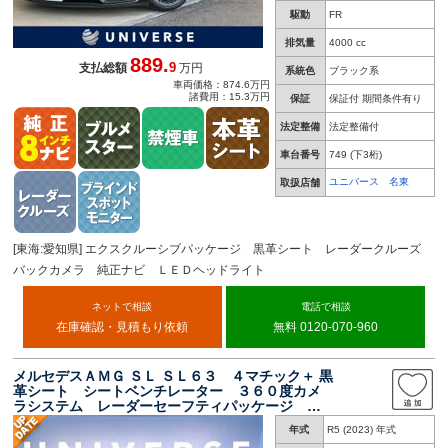
駆動
FR
排気量
4000 cc
889.
9
支払総額
万円
系統色
ブラック系
車両価格：874.6万円
諸費用：15.3万円
保証
保証付 期間条件有り
法定整備
法定整備付
車台番号
749
(下3桁)
ユニバース 名東
取扱店舗
[東海:愛知県] エクスクルーシブパッケージ 黒革シート レーダークルーズ
バックカメラ 純正ナビ ＬＥＤヘッドライト
ネットで相談
電話で相談
在庫確認・見積もり依頼
無料 0120-070-960
メルセデスＡＭＧ ＳＬ ＳＬ６３ ４マチック＋ 黒
革シート シートベンチレーター ３６０度カメ
ラシステム レーダーセーフティパッケージ デ
ィストロニックプラス 純正１２．３インチナ
年式
R5 (2023) 年式
ビ アップルカープレイ 禁煙車 ４ＷＤ 純正