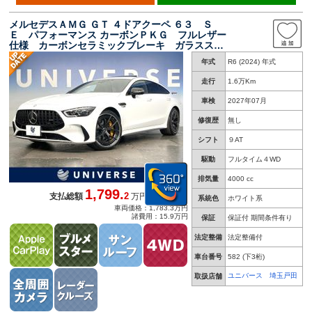
メルセデスＡＭＧ ＧＴ ４ドアクーペ ６３ Ｓ
Ｅ パフォーマンス カーボンＰＫＧ フルレザー
仕様 カーボンセラミックブレーキ ガラススラ
イディングルーフ Ｂｕｒｍｅｓｔｅｒサウン
年式
R6 (2024) 年式
ド レーダーセーフティ 全周囲カメラ ＨＵ
Ｄ エアサス 純正ナビＴＶ カープレイ
走行
1.6万Km
車検
2027年07月
修復歴
無し
シフト
９AT
駆動
フルタイム４WD
排気量
4000 cc
1,799.
2
支払総額
万円
系統色
ホワイト系
車両価格：1,783.3万円
諸費用：15.9万円
保証
保証付 期間条件有り
法定整備
法定整備付
車台番号
582
(下3桁)
ユニバース 埼玉戸田
取扱店舗