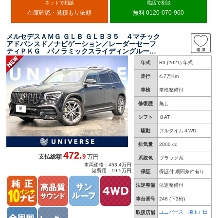
ネットで相談
電話で相談
在庫確認・見積もり依頼
無料 0120-070-960
メルセデスＡＭＧ ＧＬＢ ＧＬＢ３５ ４マチック
アドバンスド／ナビゲーション／レーダーセーフ
ティＰＫＧ パノラミックスライディングルー
フ 革シート シートベンチレーション 全周囲
年式
R3 (2021) 年式
カメラ ヘッドアップディスプレイ 電動リアゲ
ート 純正ナビＴＶ
走行
4.7万Km
車検
車検整備付
修復歴
無し
シフト
８AT
駆動
フルタイム４WD
排気量
2000 cc
472.
9
支払総額
万円
系統色
ブラック系
車両価格：453.4万円
諸費用：19.5万円
保証
保証付 期間条件有り
法定整備
法定整備付
車台番号
246
(下3桁)
ユニバース 埼玉戸田
取扱店舗