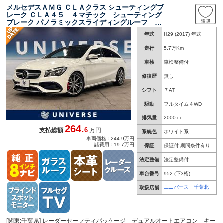
メルセデスＡＭＧ ＣＬＡクラス シューティングブ
レーク ＣＬＡ４５ ４マチック シューティング
ブレーク パノラミックスライディングルーフ 黒
革シート 純正ナビ 地デジ リアビューカメ
年式
H29 (2017) 年式
ラ パークトロニック ＬＥＤヘッドランプ シ
ートヒーター パワーシート パワーバックド
走行
5.7万Km
ア Ｂｌｕｅｔｏｏｔｈ ＥＴＣ
車検
車検整備付
修復歴
無し
シフト
７AT
駆動
フルタイム４WD
排気量
2000 cc
264.
6
支払総額
万円
系統色
ホワイト系
車両価格：244.9万円
諸費用：19.7万円
保証
保証付 期間条件有り
法定整備
法定整備付
車台番号
952
(下3桁)
ユニバース 千葉北
取扱店舗
[関東:千葉県] レーダーセーフティパッケージ デュアルオートエアコン キー