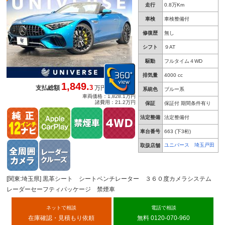
２１インチアルミホイール
走行
0.8万Km
車検
車検整備付
修復歴
無し
シフト
９AT
駆動
フルタイム４WD
排気量
4000 cc
1,849.
3
支払総額
万円
系統色
ブルー系
車両価格：1,828.1万円
諸費用：21.2万円
保証
保証付 期間条件有り
法定整備
法定整備付
車台番号
663
(下3桁)
ユニバース 埼玉戸田
取扱店舗
[関東:埼玉県] 黒革シート シートベンチレーター ３６０度カメラシステム
レーダーセーフティパッケージ 禁煙車
ネットで相談
電話で相談
在庫確認・見積もり依頼
無料 0120-070-960