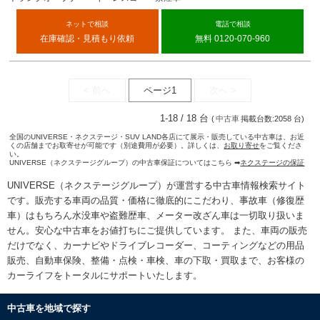
ネットで相談
電話で相談
在庫確認・見積もり依頼
無料 0120-070-960
< 前へ
ページ1
次へ >
1-18 / 18 台
(
中古車
掲載台数:2058 台)
全国のUNIVERSE・ネクステージ・SUV LAND各店にて展示・販売している中古車は、お近
くの店舗までお取寄せが可能です（別途費用が必要）。詳しくは、
お取り寄せ
をご覧くださ
い。
UNIVERSE（ネクステージグループ）の中古車保証についてはこちら ➡
ネクステージの保証
UNIVERSE（ネクステージグループ）が運営する
中古車情報検索
サイト
です。販売する車両の品質・価格に徹底的にこだわり、事故車（修復歴
車）はもちろん水没車や盗難歴車、メーター改ざん車は一切取り扱いま
せん。安心な
中古車をお値打ちに
ご提供しています。 また、車両の販売
だけでなく、カーナビやドライブレコーダー、コーティングなどの用品
販売、自動車保険、整備・点検・車検、車の下取・買取まで、お客様の
カーライフをトータルにサポートいたします。
中古車を地域で探す