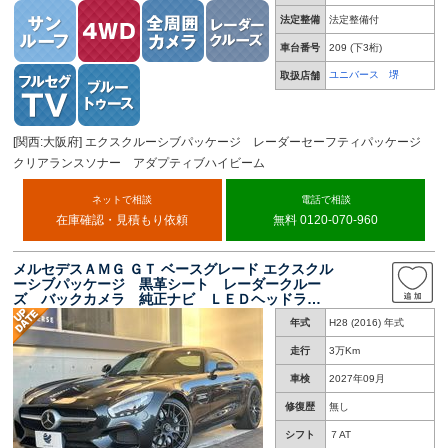
法定整備
法定整備付
車台番号
209
(下3桁)
ユニバース 堺
取扱店舗
[関西:大阪府] エクスクルーシブパッケージ レーダーセーフティパッケージ
クリアランスソナー アダプティブハイビーム
ネットで相談
電話で相談
在庫確認・見積もり依頼
無料 0120-070-960
メルセデスＡＭＧ ＧＴ ベースグレード エクスクル
ーシブパッケージ 黒革シート レーダークルー
ズ バックカメラ 純正ナビ ＬＥＤヘッドライ
ト 前席シートヒーター メモリー付パワーシー
年式
H28 (2016) 年式
ト コーナーセンサー ブラインドスポット Ｅ
ＴＣ 禁煙車
走行
3万Km
車検
2027年09月
修復歴
無し
シフト
７AT