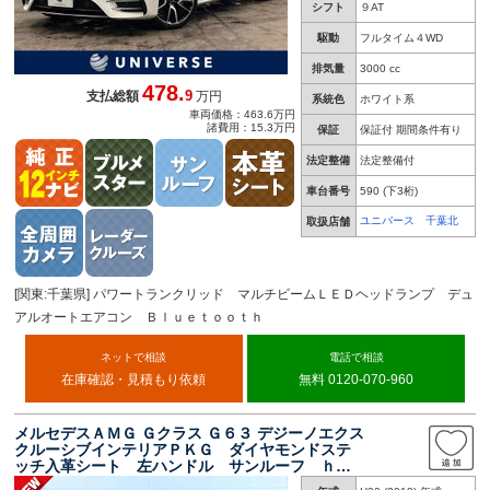
シフト
９AT
駆動
フルタイム４WD
排気量
3000 cc
478.
9
支払総額
万円
系統色
ホワイト系
車両価格：463.6万円
諸費用：15.3万円
保証
保証付 期間条件有り
法定整備
法定整備付
車台番号
590
(下3桁)
ユニバース 千葉北
取扱店舗
[関東:千葉県] パワートランクリッド マルチビームＬＥＤヘッドランプ デュ
アルオートエアコン Ｂｌｕｅｔｏｏｔｈ
ネットで相談
電話で相談
在庫確認・見積もり依頼
無料 0120-070-960
メルセデスＡＭＧ Ｇクラス Ｇ６３ デジーノエクス
クルーシブインテリアＰＫＧ ダイヤモンドステ
ッチ入革シート 左ハンドル サンルーフ ｈａ
ｒｍａｎ－ｋａｒｄｏｎ 純正２０インチＡＷ