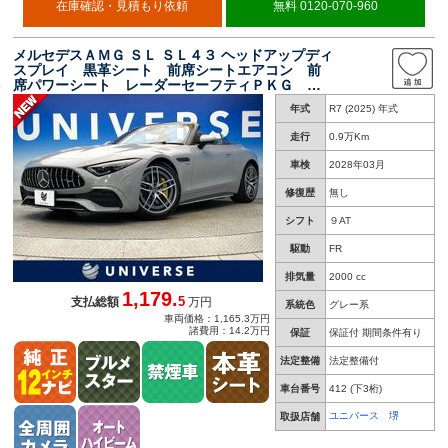
在庫確認・見積もり依頼
無料 0120-070-960
メルセデスＡＭＧ ＳＬ ＳＬ４３ ヘッドアップディ
スプレイ 黒革シート 前席シートエアコン 前
席パワーシート レーダーセーフティＰＫＧ ス
テアリングヒーター Ｂｕｒｍｅｓｔｅ３Ｄサウ
年式
R7 (2025) 年式
ンド 全周囲カメラ オートハイビーム 禁煙車
走行
0.9万Km
車検
2028年03月
修復歴
無し
シフト
９AT
駆動
FR
排気量
2000 cc
1,179.
5
支払総額
万円
系統色
グレー系
車両価格：1,165.3万円
諸費用：14.2万円
保証
保証付 期間条件有り
法定整備
法定整備付
車台番号
412
(下3桁)
ユニバース 堺
取扱店舗