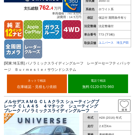
排気量
3000 cc
762.
4
支払総額
万円
系統色
ホワイト系
車両価格：747.9万円
諸費用：14.5万円
保証
保証付 期間条件有り
法定整備
法定整備付
車台番号
773
(下3桁)
ユニバース 埼玉戸田
取扱店舗
[関東:埼玉県] パノラミックスライディングルーフ レーダーセーフティパッケ
ージ Ｂｕｒｍｅｓｔｅｒサウンドシステム
ネットで相談
電話で相談
在庫確認・見積もり依頼
無料 0120-070-960
メルセデスＡＭＧ ＣＬＡクラス シューティングブ
レーク ＣＬＡ４５ ４マチック シューティング
ブレーク パノラミックスライディングルーフ レ
ーダーセーフティＰＫＧ 黒革シート 純正ナビ
年式
H28 (2016) 年式
ＴＶ リアビューカメラ キーレスゴー シート
ヒーター パワーシート パドルシフト パワー
走行
2.8万Km
バックドア ＥＴＣ 禁煙車
車検
車検整備付