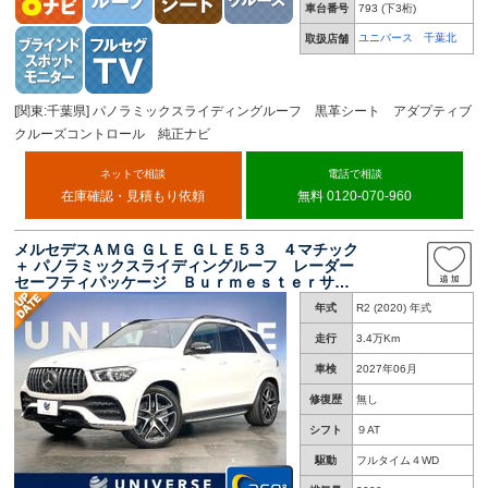
車台番号
793
(下3桁)
ユニバース 千葉北
取扱店舗
[関東:千葉県] パノラミックスライディングルーフ 黒革シート アダプティブ
クルーズコントロール 純正ナビ
ネットで相談
電話で相談
在庫確認・見積もり依頼
無料 0120-070-960
メルセデスＡＭＧ ＧＬＥ ＧＬＥ５３ ４マチック
＋ パノラミックスライディングルーフ レーダー
セーフティパッケージ Ｂｕｒｍｅｓｔｅｒサウ
ンドシステム 全周囲カメラ ヘッドアップディ
年式
R2 (2020) 年式
スプレイ 黒革シート シートベンチレーショ
ン エアサスペンション
走行
3.4万Km
車検
2027年06月
修復歴
無し
シフト
９AT
駆動
フルタイム４WD