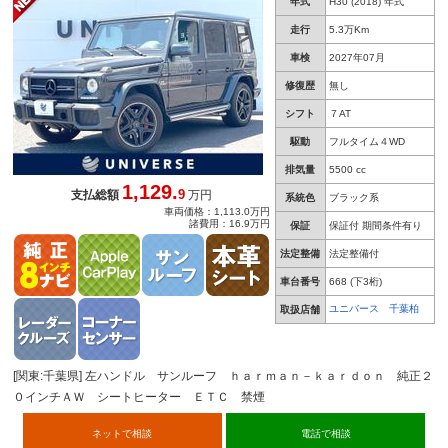
年式
H30 (2018) 年式
シートヒーター／ベンチレーション ＥＴＣ 禁
煙車
走行
5.3万Km
車検
2027年07月
修復歴
無し
シフト
７AT
駆動
フルタイム４WD
排気量
5500 cc
1,129.
9
支払総額
万円
系統色
ブラック系
車両価格：1,113.0万円
諸費用：16.9万円
保証
保証付 期間条件有り
法定整備
法定整備付
車台番号
668
(下3桁)
ユニバース 千葉柏
取扱店舗
[関東:千葉県] 左ハンドル サンルーフ ｈａｒｍａｎ－ｋａｒｄｏｎ 純正２
０インチＡＷ シートヒーター ＥＴＣ 禁煙
ネットで相談
電話で相談