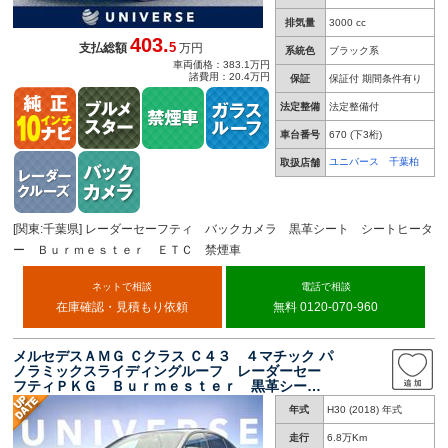
排気量
3000 cc
403.
5
支払総額
万円
系統色
ブラック系
車両価格：383.1万円
諸費用：20.4万円
保証
保証付 期間条件有り
法定整備
法定整備付
車台番号
670
(下3桁)
ユニバース 千葉柏
取扱店舗
[関東:千葉県] レーダーセーフティ バックカメラ 黒革シート シートヒータ
ー Ｂｕｒｍｅｓｔｅｒ ＥＴＣ 禁煙車
ネットで相談
電話で相談
在庫確認・見積もり依頼
無料 0120-070-960
メルセデスＡＭＧ Ｃクラス Ｃ４３ ４マチック パ
ノラミックスライディングルーフ レーダーセー
フティＰＫＧ Ｂｕｒｍｅｓｔｅｒ 黒革シー
ト ヘッドアップディスプレイ コックピットデ
年式
H30 (2018) 年式
ィスプレイ カープレイ バックカメラ クリア
ランスソナー
走行
6.8万Km