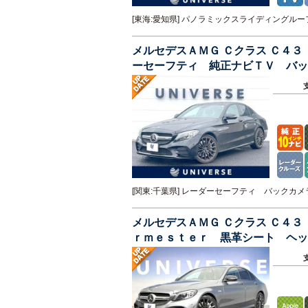
[東海:愛知県] パノラミックスライディング
メルセデスＡＭＧ Ｃクラス Ｃ４
ーセーフティ 純正ナビＴＶ バッ
ト パドルシフト ＥＴＣ 禁煙
[関東:千葉県] レーダーセーフティ バック
メルセデスＡＭＧ Ｃクラス Ｃ４
ｒｍｅｓｔｅｒ 黒革シート ヘ
クリアランスソナー