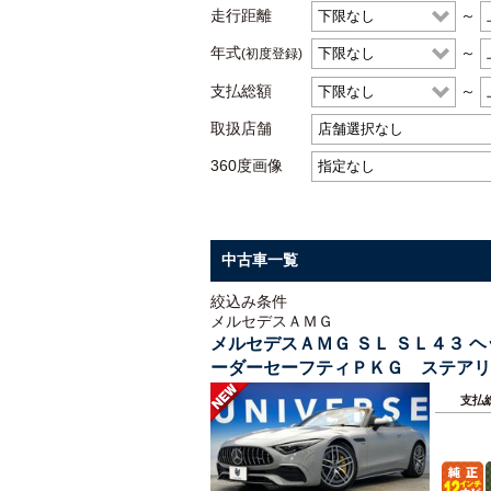
走行距離
～
年式
～
(初度登録)
支払総額
～
取扱店舗
360度画像
中古車一覧
絞込み条件
メルセデスＡＭＧ
メルセデスＡＭＧ ＳＬ ＳＬ４３
ーダーセーフティＰＫＧ ステアリ
ム 禁煙車
支払