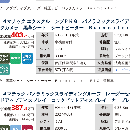
ルーフ アダプティブクルーズ 純正ナビ バックカメラ Ｂｕｒｍｅｓｔｅｒ
３ ４マチック エクスクルーシブＰＫＧ パノラミックスライ
クカメラ 黒革シート シートヒーター Ｂｕｒｍｅｓｔｅｒ
403.
年式
R1 (2019) 年式
走行
5.2万Km
5
支払総額
万円
車検
車検整備付
修復歴
無し
車両価格：383.1万円
諸費用：20.4万円
シフト
９AT
駆動
フルタイ
排気量
3000 cc
系統色
ブラック
保証
保証付 期間条件有り
法定整備
法定整備
車台番号
670
(下3桁)
取扱店舗
ユニバー
カメラ 黒革シート シートヒーター Ｂｕｒｍｅｓｔｅｒ ＥＴＣ 禁煙車
３ ４マチック パノラミックスライディングルーフ レーダー
ッドアップディスプレイ コックピットディスプレイ カープ
387.
年式
H30 (2018) 年式
走行
6.8万Km
9
支払総額
万円
車検
2027年09月
修復歴
無し
車両価格：373.0万円
諸費用：14.9万円
シフト
７AT
駆動
フルタイ
排気量
3000 cc
系統色
グレー系