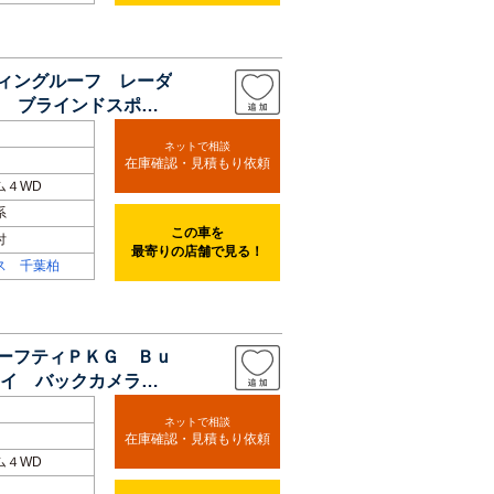
ディングルーフ レーダ
 ブラインドスポッ
ネットで相談
在庫確認・見積もり依頼
ム４WD
系
この車を
付
最寄りの店舗で見る！
ス 千葉柏
セーフティＰＫＧ Ｂｕ
レイ バックカメラ
ネットで相談
在庫確認・見積もり依頼
ム４WD