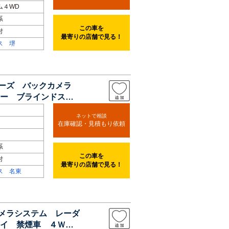
ム４WD
系
この車を
付
最寄りの店舗で見る！
ス 堺
ルーズ バックカメラ
ー ブラインドスポ
ネットで相談
在庫確認・見積もり依頼
系
この車を
付
最寄りの店舗で見る！
ス 名東
カメラシステム レーダ
イ 禁煙車 ４Ｗ