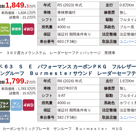
1,849.
年式
R5 (2023) 年式
走行
0.8万Km
3
総額
万円
車検
車検整備付
修復歴
無し
車両価格：1,828.1万円
諸費用：21.2万円
シフト
９AT
駆動
フルタイ
排気量
4000 cc
系統色
ブルー系
保証
保証付 期間条件有り
法定整備
法定整備
車台番号
663
(下3桁)
取扱店舗
ユニバー
ーター ３６０度カメラシステム レーダーセーフティパッケージ 禁煙車
ーペ ６３ Ｓ Ｅ パフォーマンス カーボンＰＫＧ フルレザ
ィングルーフ Ｂｕｒｍｅｓｔｅｒサウンド レーダーセーフ
1,799.
カープレイ
年式
R6 (2024) 年式
走行
1.6万Km
2
総額
万円
車検
2027年07月
修復歴
無し
車両価格：1,783.3万円
諸費用：15.9万円
シフト
９AT
駆動
フルタイ
排気量
4000 cc
系統色
ホワイト
保証
保証付 期間条件有り
法定整備
法定整備
車台番号
582
(下3桁)
取扱店舗
ユニバー
仕様 カーボンセラミックブレーキ サンルーフ Ｂｕｒｍｅｓｔｅｒ ＨＵＤ