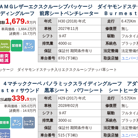
３ ＡＭＧレザーエクスクルーシブパッケージ ダイヤモンドス
ディングルーフ 前席シートベンチレーター Ｂｕｒｍｅｓｔ
1,679.
年式
H30 (2018) 年式
走行
6.4万Km
9
総額
万円
車検
2027年11月
修復歴
無し
車両価格：1,664.2万円
諸費用：15.7万円
シフト
９AT
駆動
フルタイ
排気量
4000 cc
系統色
ブラック
保証
保証付 期間条件有り
法定整備
法定整備
車台番号
870
(下3桁)
取扱店舗
ユニバー
ブパッケージ ダイヤモンドステッチ入りエクスクルーシブナッパ革シート
３ ４マチッククーペ パノラミックスライディングルーフ ア
ｓｔｅｒサウンド 黒革シート パワーシート シートヒータ
339.
 禁煙
年式
H29 (2017) 年式
走行
5.5万Km
9
支払総額
万円
車検
2028年02月
修復歴
無し
車両価格：325.0万円
諸費用：14.9万円
シフト
９AT
駆動
フルタイ
排気量
3000 cc
系統色
ブラック
保証
保証付 期間条件有り
法定整備
法定整備
車台番号
515
(下3桁)
取扱店舗
ユニバー