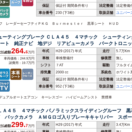
保証
保証付 期間条件有り
法定整備
法定整備
車台番号
230
(下3桁)
取扱店舗
ユニバー
ルーフ レーダーセーフティＰＫＧ Ｂｕｒｍｅｓｔｅｒ 黒革シート ＨＵＤ
シューティングブレーク ＣＬＡ４５ ４マチック シューティン
ート 純正ナビ 地デジ リアビューカメラ パークトロニッ
264.
ト パワーバックドア Ｂｌｕｅｔｏｏｔｈ ＥＴＣ
年式
H29 (2017) 年式
走行
5.7万Km
6
支払総額
万円
車検
車検整備付
修復歴
無し
車両価格：244.9万円
諸費用：19.7万円
シフト
７AT
駆動
フルタイ
排気量
2000 cc
系統色
ホワイト
保証
保証付 期間条件有り
法定整備
法定整備
車台番号
952
(下3桁)
取扱店舗
ユニバー
ジ デュアルオートエアコン キーレスゴー ハイビームアシスト 禁煙車
ＣＬＡ４５ ４マチック パノラミックスライディングルーフ 
ビ バックカメラ ＡＭＧロゴ入りブレーキキャリパー スポ
299.
ＴＣ
年式
H29 (2017) 年式
走行
3.4万Km
7
支払総額
万円
車検
車検整備付
修復歴
無し