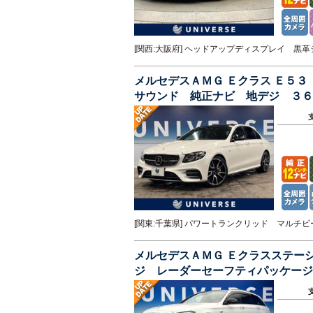
[関西:大阪府] ヘッドアップディスプレイ 
メルセデスＡＭＧ Ｅクラス Ｅ５
サウンド 純正ナビ 地デジ ３６
席シートヒーター パワーシート
[関東:千葉県] パワートランクリッド マル
メルセデスＡＭＧ Ｅクラスステー
ジ レーダーセーフティパッケージ
ＥＤヘッドライト ナッパ革シート