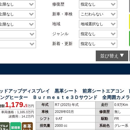
修復歴
新車・車検
地域
ジャンル
新着・更新
並び替え
 ヘッドアップディスプレイ 黒革シート 前席シートエアコン
ングヒーター Ｂｕｒｍｅｓｔｅ３Ｄサウンド 全周囲カメラ
1,179.
年式
R7 (2025) 年式
走行
0.9万Km
5
総額
万円
車検
2028年03月
修復歴
無し
車両価格：1,165.3万円
諸費用：14.2万円
シフト
９AT
駆動
FR
排気量
2000 cc
系統色
グレー系