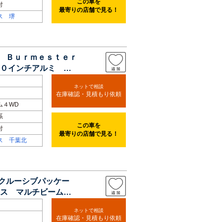
この車を
付
最寄りの店舗で見る！
ス 堺
ト Ｂｕｒｍｅｓｔｅｒ
０インチアルミ 全
ネットで相談
在庫確認・見積もり依頼
ム４WD
系
この車を
付
最寄りの店舗で見る！
ス 千葉北
スクルーシブパッケー
ス マルチビームＬ
ネットで相談
在庫確認・見積もり依頼