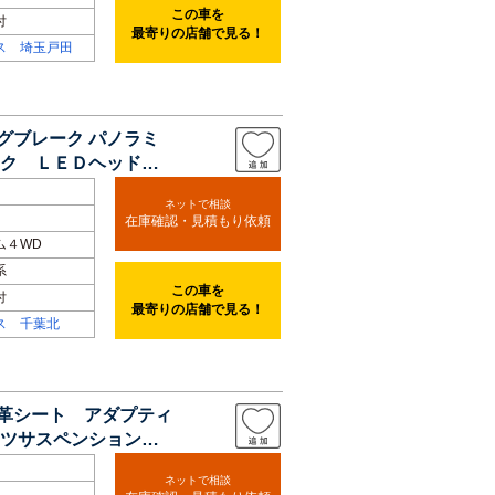
この車を
付
最寄りの店舗で見る！
ス 埼玉戸田
グブレーク パノラミ
ク ＬＥＤヘッドラ
ネットで相談
在庫確認・見積もり依頼
ム４WD
系
この車を
付
最寄りの店舗で見る！
ス 千葉北
黒革シート アダプティ
ーツサスペンション
ネットで相談