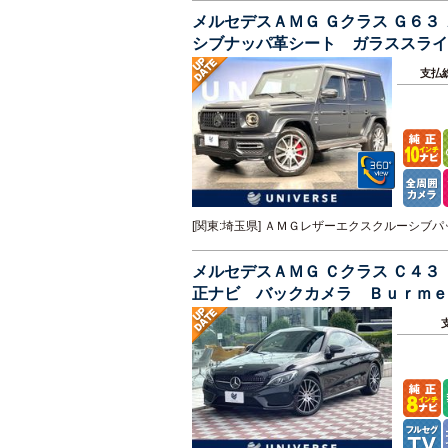
メルセデスＡＭＧ Ｇクラス Ｇ６
シブナッパ革シート ガラススライ
ラシステム
支払
[関東:埼玉県] ＡＭＧレザーエクスクルーシ
メルセデスＡＭＧ Ｃクラス Ｃ４
正ナビ バックカメラ Ｂｕｒｍｅ
ト ＬＥＤヘッッドランプ ＥＴＣ