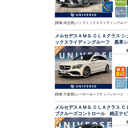
[関東:埼玉県] パノラミックスライディング
メルセデスＡＭＧ ＣＬＡクラス 
ックスライディングルーフ 黒革シ
ンプ シートヒーター パワーシー
[関東:千葉県] レーダーセーフティパッケー
メルセデスＡＭＧ ＣＬＡクラス 
ブクルーズコントロール 純正ナ
ドライブコントロールスイッチ Ｅ