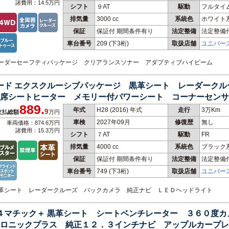
諸費用：14.5万円
シフト
９AT
駆動
フルタイ
排気量
3000 cc
系統色
ホワイト
保証
保証付 期間条件有り
法定整備
法定整備
車台番号
209
(下3桁)
取扱店舗
ユニバー
 レーダーセーフティパッケージ クリアランスソナー アダプティブハイビーム
レード エクスクルーシブパッケージ 黒革シート レーダーク
席シートヒーター メモリー付パワーシート コーナーセンサ
889.
年式
H28 (2016) 年式
走行
3万Km
9
支払総額
万円
車検
2027年09月
修復歴
無し
車両価格：874.6万円
諸費用：15.3万円
シフト
７AT
駆動
FR
排気量
4000 cc
系統色
ブラック
保証
保証付 期間条件有り
法定整備
法定整備
車台番号
749
(下3桁)
取扱店舗
ユニバー
 黒革シート レーダークルーズ バックカメラ 純正ナビ ＬＥＤヘッドライト
 ４マチック＋ 黒革シート シートベンチレーター ３６０度
ロニックプラス 純正１２．３インチナビ アップルカープレ