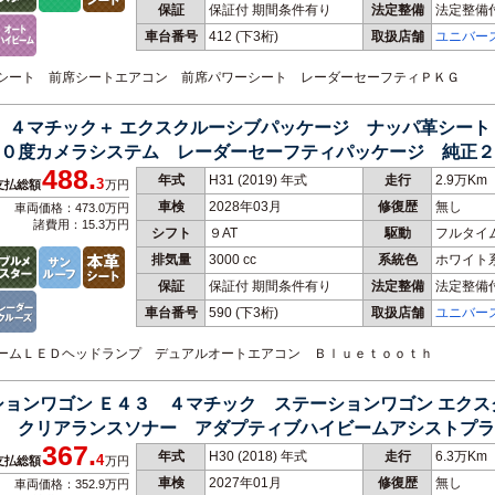
保証
保証付 期間条件有り
法定整備
法定整備
車台番号
412
(下3桁)
取扱店舗
ユニバー
黒革シート 前席シートエアコン 前席パワーシート レーダーセーフティＰＫＧ
３ ４マチック＋ エクスクルーシブパッケージ ナッパ革シー
０度カメラシステム レーダーセーフティパッケージ 純正２
488.
年式
H31 (2019) 年式
走行
2.9万Km
3
支払総額
万円
車検
2028年03月
修復歴
無し
車両価格：473.0万円
諸費用：15.3万円
シフト
９AT
駆動
フルタイ
排気量
3000 cc
系統色
ホワイト
保証
保証付 期間条件有り
法定整備
法定整備
車台番号
590
(下3桁)
取扱店舗
ユニバー
チビームＬＥＤヘッドランプ デュアルオートエアコン Ｂｌｕｅｔｏｏｔｈ
ションワゴン Ｅ４３ ４マチック ステーションワゴン エク
 クリアランスソナー アダプティブハイビームアシストプラ
367.
 全席シートヒーター 全方位カメラ
年式
H30 (2018) 年式
走行
6.3万Km
4
支払総額
万円
車検
2027年01月
修復歴
無し
車両価格：352.9万円