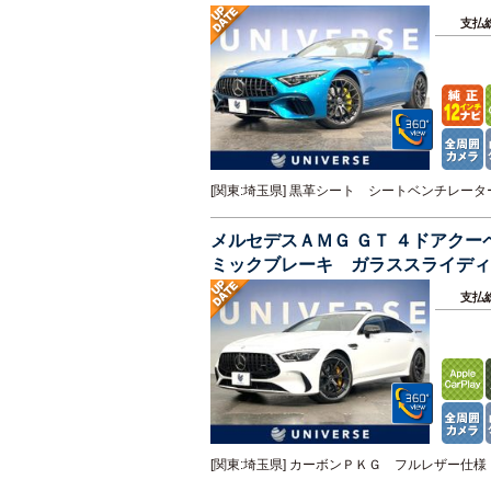
Ｄ 純正２１インチアルミホイール
支払
[関東:埼玉県] 黒革シート シートベンチレ
メルセデスＡＭＧ ＧＴ ４ドアク
ミックブレーキ ガラススライデ
ＨＵＤ エアサス 純正ナビＴＶ 
支払
[関東:埼玉県] カーボンＰＫＧ フルレザー