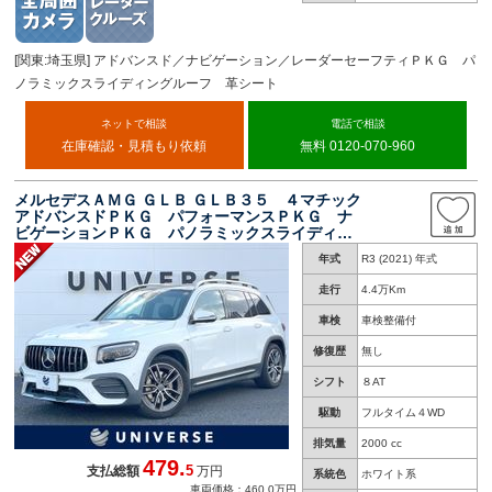
[関東:埼玉県] アドバンスド／ナビゲーション／レーダーセーフティＰＫＧ パ
ノラミックスライディングルーフ 革シート
ネットで相談
電話で相談
在庫確認・見積もり依頼
無料 0120-070-960
メルセデスＡＭＧ ＧＬＢ ＧＬＢ３５ ４マチック
アドバンスドＰＫＧ パフォーマンスＰＫＧ ナ
ビゲーションＰＫＧ パノラミックスライディン
グルーフ 純正ナビＴＶ シートベンチレータ
年式
R3 (2021) 年式
ー パワーバックドア ＬＥＤヘッド 純正１９
インチＡＷ ＥＴＣ 禁煙車
走行
4.4万Km
車検
車検整備付
修復歴
無し
シフト
８AT
駆動
フルタイム４WD
排気量
2000 cc
479.
5
支払総額
万円
系統色
ホワイト系
車両価格：460.0万円