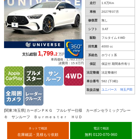
Ｄ エアサス 純正ナビＴＶ カープレイ
走行
1.6万Km
車検
2027年07月
修復歴
無し
シフト
９AT
駆動
フルタイム４WD
排気量
4000 cc
1,799.
2
支払総額
万円
系統色
ホワイト系
車両価格：1,783.3万円
諸費用：15.9万円
保証
保証付 期間条件有り
法定整備
法定整備付
車台番号
582
(下3桁)
ユニバース 埼玉戸田
取扱店舗
[関東:埼玉県] カーボンＰＫＧ フルレザー仕様 カーボンセラミックブレー
キ サンルーフ Ｂｕｒｍｅｓｔｅｒ ＨＵＤ
ネットで相談
電話で相談
在庫確認・見積もり依頼
無料 0120-070-960