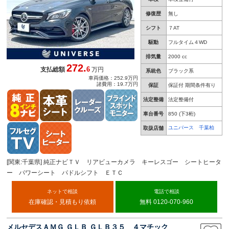
修復歴
無し
シフト
７AT
駆動
フルタイム４WD
排気量
2000 cc
272.
6
支払総額
万円
系統色
ブラック系
車両価格：252.9万円
諸費用：19.7万円
保証
保証付 期間条件有り
法定整備
法定整備付
車台番号
850
(下3桁)
ユニバース 千葉柏
取扱店舗
[関東:千葉県] 純正ナビＴＶ リアビューカメラ キーレスゴー シートヒータ
ー パワーシート パドルシフト ＥＴＣ
ネットで相談
電話で相談
在庫確認・見積もり依頼
無料 0120-070-960
メルセデスＡＭＧ ＧＬＢ ＧＬＢ３５ ４マチック