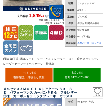
駆動
フルタイム４WD
排気量
4000 cc
1,849.
3
支払総額
万円
系統色
ブルー系
車両価格：1,828.1万円
諸費用：21.2万円
保証
保証付 期間条件有り
法定整備
法定整備付
車台番号
663
(下3桁)
ユニバース 埼玉戸田
取扱店舗
[関東:埼玉県] 黒革シート シートベンチレーター ３６０度カメラシステム
レーダーセーフティパッケージ 禁煙車
ネットで相談
電話で相談
在庫確認・見積もり依頼
無料 0120-070-960
メルセデスＡＭＧ ＧＴ ４ドアクーペ ６３ Ｓ
Ｅ パフォーマンス カーボンＰＫＧ フルレザー
仕様 カーボンセラミックブレーキ ガラススラ
イディングルーフ Ｂｕｒｍｅｓｔｅｒサウン
年式
R6 (2024) 年式
ド レーダーセーフティ 全周囲カメラ ＨＵ