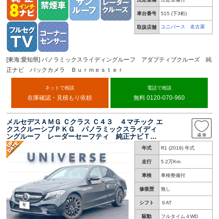
車台番号
515
(下3桁)
ユニバース 名古屋
取扱店舗
[東海:愛知県] パノラミックスライディングルーフ アダプティブクルーズ 純
正ナビ バックカメラ Ｂｕｒｍｅｓｔｅｒ
ネットで相談
電話で相談
在庫確認・見積もり依頼
無料 0120-070-960
メルセデスＡＭＧ Ｃクラス Ｃ４３ ４マチック エ
クスクルーシブＰＫＧ パノラミックスライディ
ングルーフ レーダーセーフティ 純正ナビＴ
Ｖ バックカメラ 黒革シート シートヒータ
年式
R1 (2019) 年式
ー Ｂｕｒｍｅｓｔｅｒ ブラインドスポット
パドルシフト ＥＴＣ 禁煙
走行
5.2万Km
車検
車検整備付
修復歴
無し
シフト
９AT
駆動
フルタイム４WD