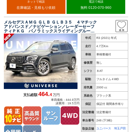
ネットで相談
電話で相談
在庫確認・見積もり依頼
無料 0120-070-960
メルセデスＡＭＧ ＧＬＢ ＧＬＢ３５ ４マチック
アドバンスド／ナビゲーション／レーダーセーフ
ティＰＫＧ パノラミックスライディングルー
フ 革シート シートベンチレーション 全周囲
年式
R3 (2021) 年式
カメラ ヘッドアップディスプレイ 電動リアゲ
ート 純正ナビＴＶ
走行
4.7万Km
車検
車検整備付
修復歴
無し
シフト
８AT
駆動
フルタイム４WD
排気量
2000 cc
464.
4
支払総額
万円
系統色
ブラック系
車両価格：444.9万円
諸費用：19.5万円
保証
保証付 期間条件有り
法定整備
法定整備付
車台番号
246
(下3桁)
ユニバース 埼玉戸田
取扱店舗