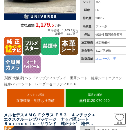
シフト
９AT
駆動
FR
排気量
2000 cc
1,179.
5
支払総額
万円
系統色
グレー系
車両価格：1,165.3万円
諸費用：14.2万円
保証
保証付 期間条件有り
法定整備
法定整備付
車台番号
412
(下3桁)
ユニバース 堺
取扱店舗
[関西:大阪府] ヘッドアップディスプレイ 黒革シート 前席シートエアコン
前席パワーシート レーダーセーフティＰＫＧ
ネットで相談
電話で相談
在庫確認・見積もり依頼
無料 0120-070-960
メルセデスＡＭＧ Ｅクラス Ｅ５３ ４マチック＋
エクスクルーシブパッケージ ナッパ革シート
Ｂｕｒｍｅｓｔｅｒサウンド 純正ナビ 地デ
ジ ３６０度カメラシステム レーダーセーフテ