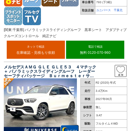
車台番号
793
(下3桁)
ユニバース 千葉北
取扱店舗
[関東:千葉県] パノラミックスライディングルーフ 黒革シート アダプティブ
クルーズコントロール 純正ナビ
ネットで相談
電話で相談
在庫確認・見積もり依頼
無料 0120-070-960
メルセデスＡＭＧ ＧＬＥ ＧＬＥ５３ ４マチック
＋ パノラミックスライディングルーフ レーダー
セーフティパッケージ Ｂｕｒｍｅｓｔｅｒサウ
ンドシステム 全周囲カメラ ヘッドアップディ
年式
R2 (2020) 年式
スプレイ 黒革シート シートベンチレーショ
ン エアサスペンション
走行
3.4万Km
車検
2027年06月
修復歴
無し
シフト
９AT
駆動
フルタイム４WD