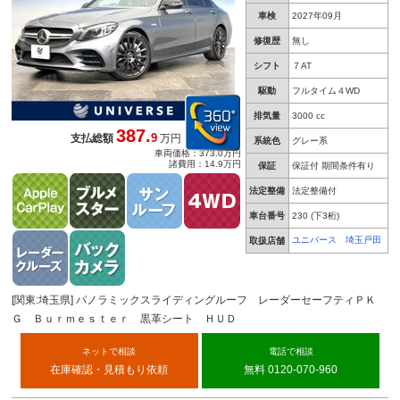
車検
2027年09月
修復歴
無し
シフト
７AT
駆動
フルタイム４WD
排気量
3000 cc
387.
9
支払総額
万円
系統色
グレー系
車両価格：373.0万円
諸費用：14.9万円
保証
保証付 期間条件有り
法定整備
法定整備付
車台番号
230
(下3桁)
ユニバース 埼玉戸田
取扱店舗
[関東:埼玉県] パノラミックスライディングルーフ レーダーセーフティＰＫ
Ｇ Ｂｕｒｍｅｓｔｅｒ 黒革シート ＨＵＤ
ネットで相談
電話で相談
在庫確認・見積もり依頼
無料 0120-070-960