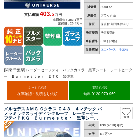
排気量
3000 cc
403.
5
支払総額
万円
系統色
ブラック系
車両価格：383.1万円
諸費用：20.4万円
保証
保証付 期間条件有り
法定整備
法定整備付
車台番号
670
(下3桁)
ユニバース 千葉柏
取扱店舗
[関東:千葉県] レーダーセーフティ バックカメラ 黒革シート シートヒータ
ー Ｂｕｒｍｅｓｔｅｒ ＥＴＣ 禁煙車
ネットで相談
電話で相談
在庫確認・見積もり依頼
無料 0120-070-960
メルセデスＡＭＧ Ｃクラス Ｃ４３ ４マチック パ
ノラミックスライディングルーフ レーダーセー
フティＰＫＧ Ｂｕｒｍｅｓｔｅｒ 黒革シー
ト ヘッドアップディスプレイ コックピットデ
年式
H30 (2018) 年式
ィスプレイ カープレイ バックカメラ クリア
ランスソナー
走行
6.8万Km