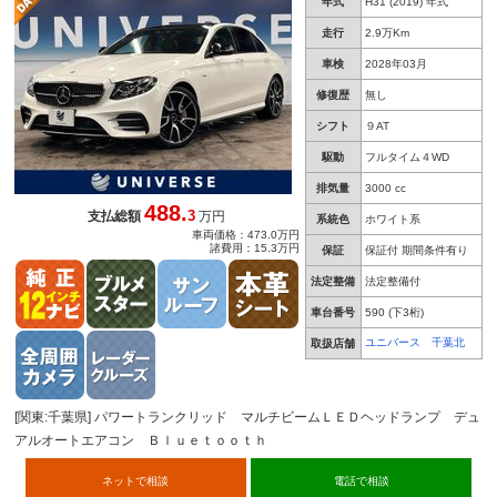
年式
H31 (2019) 年式
ィパッケージ 純正２０インチアルミ 全席シー
トヒーター パワーシート
走行
2.9万Km
車検
2028年03月
修復歴
無し
シフト
９AT
駆動
フルタイム４WD
排気量
3000 cc
488.
3
支払総額
万円
系統色
ホワイト系
車両価格：473.0万円
諸費用：15.3万円
保証
保証付 期間条件有り
法定整備
法定整備付
車台番号
590
(下3桁)
ユニバース 千葉北
取扱店舗
[関東:千葉県] パワートランクリッド マルチビームＬＥＤヘッドランプ デュ
アルオートエアコン Ｂｌｕｅｔｏｏｔｈ
ネットで相談
電話で相談