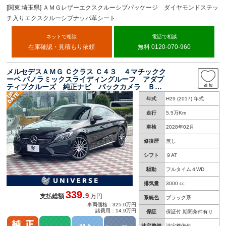
[関東:埼玉県] ＡＭＧレザーエクスクルーシブパッケージ ダイヤモンドステッ
チ入りエクスクルーシブナッパ革シート
ネットで相談
電話で相談
在庫確認・見積もり依頼
無料 0120-070-960
メルセデスＡＭＧ Ｃクラス Ｃ４３ ４マチックク
ーペ パノラミックスライディングルーフ アダプ
ティブクルーズ 純正ナビ バックカメラ Ｂｕ
ｒｍｅｓｔｅｒサウンド 黒革シート パワーシ
年式
H29 (2017) 年式
ート シートヒーター 電動リアゲート ＬＥＤ
ヘッッドランプ ＥＴＣ 禁煙
走行
5.5万Km
車検
2028年02月
修復歴
無し
シフト
９AT
駆動
フルタイム４WD
排気量
3000 cc
339.
9
支払総額
万円
系統色
ブラック系
車両価格：325.0万円
諸費用：14.9万円
保証
保証付 期間条件有り
法定整備
法定整備付