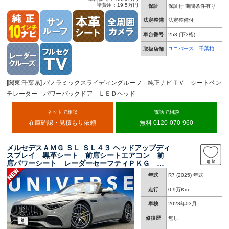
諸費用：19.5万円
保証
保証付 期間条件有り
法定整備
法定整備付
車台番号
253
(下3桁)
ユニバース 千葉柏
取扱店舗
[関東:千葉県] パノラミックスライディングルーフ 純正ナビＴＶ シートベン
チレーター パワーバックドア ＬＥＤヘッド
ネットで相談
電話で相談
在庫確認・見積もり依頼
無料 0120-070-960
メルセデスＡＭＧ ＳＬ ＳＬ４３ ヘッドアップディ
スプレイ 黒革シート 前席シートエアコン 前
席パワーシート レーダーセーフティＰＫＧ ス
テアリングヒーター Ｂｕｒｍｅｓｔｅ３Ｄサウ
年式
R7 (2025) 年式
ンド 全周囲カメラ オートハイビーム 禁煙車
走行
0.9万Km
車検
2028年03月
修復歴
無し