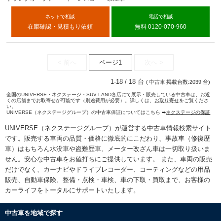
ネットで相談
電話で相談
在庫確認・見積もり依頼
無料 0120-070-960
< 前へ
ページ1
次へ >
1-18 / 18 台
(
中古車
掲載台数:2039 台)
全国のUNIVERSE・ネクステージ・SUV LAND各店にて展示・販売している中古車は、お近
くの店舗までお取寄せが可能です（別途費用が必要）。詳しくは、
お取り寄せ
をご覧くださ
い。
UNIVERSE（ネクステージグループ）の中古車保証についてはこちら ➡
ネクステージの保証
UNIVERSE（ネクステージグループ）が運営する
中古車情報検索
サイト
です。販売する車両の品質・価格に徹底的にこだわり、事故車（修復歴
車）はもちろん水没車や盗難歴車、メーター改ざん車は一切取り扱いま
せん。安心な
中古車をお値打ちに
ご提供しています。 また、車両の販売
だけでなく、カーナビやドライブレコーダー、コーティングなどの用品
販売、自動車保険、整備・点検・車検、車の下取・買取まで、お客様の
カーライフをトータルにサポートいたします。
中古車を地域で探す