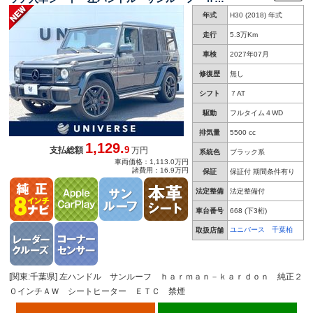
ｒｍａｎ－ｋａｒｄｏｎ 純正２０インチＡＷ
年式
H30 (2018) 年式
シートヒーター／ベンチレーション ＥＴＣ 禁
煙車
走行
5.3万Km
車検
2027年07月
修復歴
無し
シフト
７AT
駆動
フルタイム４WD
排気量
5500 cc
1,129.
9
支払総額
万円
系統色
ブラック系
車両価格：1,113.0万円
諸費用：16.9万円
保証
保証付 期間条件有り
法定整備
法定整備付
車台番号
668
(下3桁)
ユニバース 千葉柏
取扱店舗
[関東:千葉県] 左ハンドル サンルーフ ｈａｒｍａｎ－ｋａｒｄｏｎ 純正２
０インチＡＷ シートヒーター ＥＴＣ 禁煙