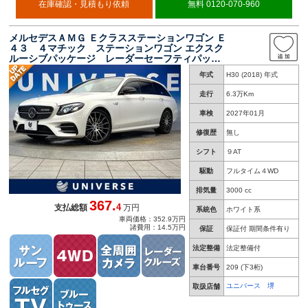
在庫確認・見積もり依頼
無料 0120-070-960
メルセデスＡＭＧ Ｅクラスステーションワゴン Ｅ
４３ ４マチック ステーションワゴン エクスク
ルーシブパッケージ レーダーセーフティパッケ
ージ クリアランスソナー アダプティブハイビ
年式
H30 (2018) 年式
ームアシストプラス マルチビームＬＥＤヘッド
ライト ナッパ革シート 全席シートヒーター
走行
6.3万Km
全方位カメラ
車検
2027年01月
修復歴
無し
シフト
９AT
駆動
フルタイム４WD
排気量
3000 cc
367.
4
支払総額
万円
系統色
ホワイト系
車両価格：352.9万円
諸費用：14.5万円
保証
保証付 期間条件有り
法定整備
法定整備付
車台番号
209
(下3桁)
ユニバース 堺
取扱店舗