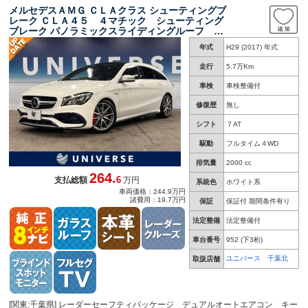
メルセデスＡＭＧ ＣＬＡクラス シューティングブ
レーク ＣＬＡ４５ ４マチック シューティング
ブレーク パノラミックスライディングルーフ 黒
革シート 純正ナビ 地デジ リアビューカメ
年式
H29 (2017) 年式
ラ パークトロニック ＬＥＤヘッドランプ シ
ートヒーター パワーシート パワーバックド
走行
5.7万Km
ア Ｂｌｕｅｔｏｏｔｈ ＥＴＣ
車検
車検整備付
修復歴
無し
シフト
７AT
駆動
フルタイム４WD
排気量
2000 cc
264.
6
支払総額
万円
系統色
ホワイト系
車両価格：244.9万円
諸費用：19.7万円
保証
保証付 期間条件有り
法定整備
法定整備付
車台番号
952
(下3桁)
ユニバース 千葉北
取扱店舗
[関東:千葉県] レーダーセーフティパッケージ デュアルオートエアコン キー