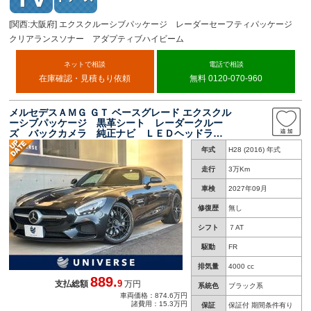
[関西:大阪府] エクスクルーシブパッケージ レーダーセーフティパッケージ
クリアランスソナー アダプティブハイビーム
ネットで相談
電話で相談
在庫確認・見積もり依頼
無料 0120-070-960
メルセデスＡＭＧ ＧＴ ベースグレード エクスクル
ーシブパッケージ 黒革シート レーダークルー
ズ バックカメラ 純正ナビ ＬＥＤヘッドライ
ト 前席シートヒーター メモリー付パワーシー
年式
H28 (2016) 年式
ト コーナーセンサー ブラインドスポット Ｅ
ＴＣ 禁煙車
走行
3万Km
車検
2027年09月
修復歴
無し
シフト
７AT
駆動
FR
排気量
4000 cc
889.
9
支払総額
万円
系統色
ブラック系
車両価格：874.6万円
諸費用：15.3万円
保証
保証付 期間条件有り