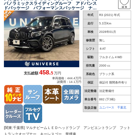
パノラミックスライディングルーフ アドバンス
ドパッケージ パフォーマンスパッケージ ナビ
ゲーションパッケージ コックピットディスプレ
年式
R3 (2021) 年式
イ レーダーセーフティパッケージ 純正１９イ
ンチアルミ ＥＴＣ
走行
5.3万Km
車検
2028年01月
修復歴
無し
シフト
８AT
駆動
フルタイム４WD
排気量
2000 cc
458.
5
支払総額
万円
系統色
ブラック系
車両価格：444.4万円
諸費用：14.1万円
保証
保証付 期間条件有り
法定整備
法定整備付
車台番号
882
(下3桁)
ユニバース 千葉北
取扱店舗
[関東:千葉県] マルチビームＬＥＤヘッドランプ アンビエントランプ フット
トランクオープナー キーレスゴー 禁煙車