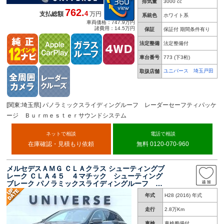
排気量
3000 cc
762.
4
支払総額
万円
系統色
ホワイト系
車両価格：747.9万円
諸費用：14.5万円
保証
保証付 期間条件有り
法定整備
法定整備付
車台番号
773
(下3桁)
ユニバース 埼玉戸田
取扱店舗
[関東:埼玉県] パノラミックスライディングルーフ レーダーセーフティパッケ
ージ Ｂｕｒｍｅｓｔｅｒサウンドシステム
ネットで相談
電話で相談
在庫確認・見積もり依頼
無料 0120-070-960
メルセデスＡＭＧ ＣＬＡクラス シューティングブ
レーク ＣＬＡ４５ ４マチック シューティング
ブレーク パノラミックスライディングルーフ レ
ーダーセーフティＰＫＧ 黒革シート 純正ナビ
年式
H28 (2016) 年式
ＴＶ リアビューカメラ キーレスゴー シート
ヒーター パワーシート パドルシフト パワー
走行
2.8万Km
バックドア ＥＴＣ 禁煙車
車検
車検整備付