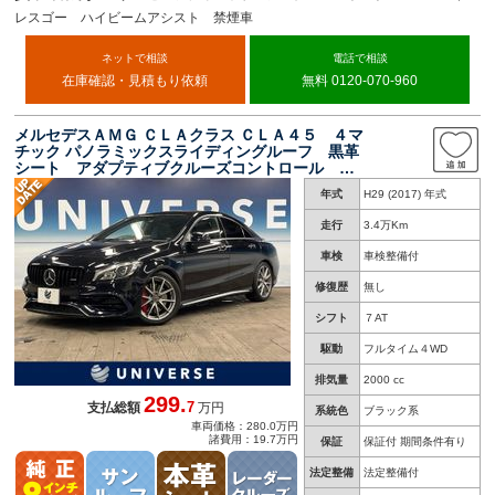
レスゴー ハイビームアシスト 禁煙車
ネットで相談
電話で相談
在庫確認・見積もり依頼
無料 0120-070-960
メルセデスＡＭＧ ＣＬＡクラス ＣＬＡ４５ ４マ
チック パノラミックスライディングルーフ 黒革
シート アダプティブクルーズコントロール 純
正ナビ バックカメラ ＡＭＧロゴ入りブレーキ
年式
H29 (2017) 年式
キャリパー スポーツサスペンション ドライブ
コントロールスイッチ ＥＴＣ
走行
3.4万Km
車検
車検整備付
修復歴
無し
シフト
７AT
駆動
フルタイム４WD
排気量
2000 cc
299.
7
支払総額
万円
系統色
ブラック系
車両価格：280.0万円
諸費用：19.7万円
保証
保証付 期間条件有り
法定整備
法定整備付