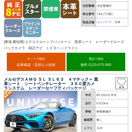
法定整備
法定整備付
車台番号
749
(下3桁)
ユニバース 名東
取扱店舗
[東海:愛知県] エクスクルーシブパッケージ 黒革シート レーダークルーズ
バックカメラ 純正ナビ ＬＥＤヘッドライト
ネットで相談
電話で相談
在庫確認・見積もり依頼
無料 0120-070-960
メルセデスＡＭＧ ＳＬ ＳＬ６３ ４マチック＋ 黒
革シート シートベンチレーター ３６０度カメ
ラシステム レーダーセーフティパッケージ デ
ィストロニックプラス 純正１２．３インチナ
年式
R5 (2023) 年式
ビ アップルカープレイ 禁煙車 ４ＷＤ 純正
２１インチアルミホイール
走行
0.8万Km
車検
車検整備付
修復歴
無し
シフト
９AT