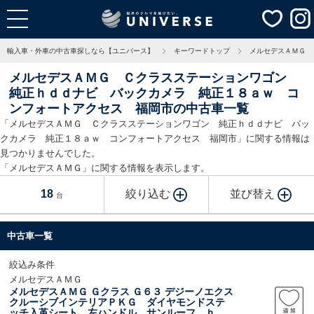
輸入車・外車の中古車探しなら【ユニバース】
キーワードトップ
メルセデスＡＭＧ 
メルセデスＡＭＧ Ｃクラスステーションワゴン
純正ｈｄｄナビ バックカメラ 純正１８ａｗ コ
ンフォートアクセス 福岡市の中古車一覧
「メルセデスＡＭＧ Ｃクラスステーションワゴン 純正ｈｄｄナビ バッ
クカメラ 純正１８ａｗ コンフォートアクセス 福岡市」に関する情報は
見つかりませんでした。
「メルセデスＡＭＧ」に関する情報を表示します。
18
絞り込む
並び替え
台
中古車一覧
絞込み条件
メルセデスＡＭＧ
メルセデスＡＭＧ Ｇクラス Ｇ６３ デジーノエクス
クルーシブインテリアＰＫＧ ダイヤモンドステ
ッチ入革シート 左ハンドル サンルーフ ｈａ