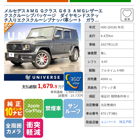
メルセデスＡＭＧ Ｇクラス Ｇ６３ ＡＭＧレザーエ
クスクルーシブパッケージ ダイヤモンドステッ
チ入りエクスクルーシブナッパ革シート ガラス
スライディングルーフ 前席シートベンチレータ
年式
H30 (2018) 年式
ー Ｂｕｒｍｅｓｔｅｒ ３６０度カメラシステ
ム
走行
6.4万Km
車検
2027年11月
修復歴
無し
シフト
９AT
駆動
フルタイム４WD
排気量
4000 cc
1,679.
9
支払総額
万円
系統色
ブラック系
車両価格：1,664.2万円
諸費用：15.7万円
保証
保証付 期間条件有り
法定整備
法定整備付
車台番号
870
(下3桁)
ユニバース 埼玉戸田
取扱店舗