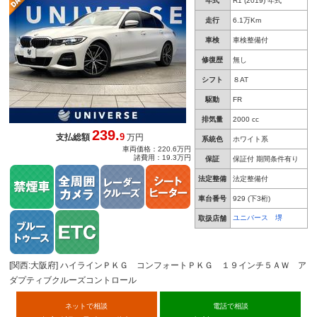
年式
R1 (2019) 年式
ビ 全周囲カメラ Ｂｌｕｅｔｏｏｔｈ再生 Ｅ
ＴＣ 禁煙車
走行
6.1万Km
車検
車検整備付
修復歴
無し
シフト
８AT
駆動
FR
排気量
2000 cc
239.
9
支払総額
万円
系統色
ホワイト系
車両価格：220.6万円
諸費用：19.3万円
保証
保証付 期間条件有り
法定整備
法定整備付
車台番号
929
(下3桁)
ユニバース 堺
取扱店舗
[関西:大阪府] ハイラインＰＫＧ コンフォートＰＫＧ １９インチ５ＡＷ ア
ダプティブクルーズコントロール
ネットで相談
電話で相談