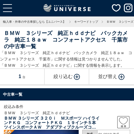
輸入車・外車の中古車探しなら【ユニバース】
キーワードトップ
ＢＭＷ ３シリーズ
ＢＭＷ ３シリーズ 純正ｈｄｄナビ バックカメ
ラ 純正１８ａｗ コンフォートアクセス 千葉市
の中古車一覧
「ＢＭＷ ３シリーズ 純正ｈｄｄナビ バックカメラ 純正１８ａｗ コ
ンフォートアクセス 千葉市」に関する情報は見つかりませんでした。
「ＢＭＷ ３シリーズ 純正ｈｄｄナビ」に関する情報を表示します。
1
絞り込む
並び替え
台
中古車一覧
絞込み条件
ＢＭＷ ３シリーズ 純正ｈｄｄナビ
ＢＭＷ ３シリーズ ３２０ｉ Ｍスポーツ ハイライ
ンＰＫＧ コンフォートＰＫＧ １９インチ５本
ツインスポークＡＷ アダプティブクルーズコン
トロール ＬＥＤヘッドライト 純正ＨＤＤナ