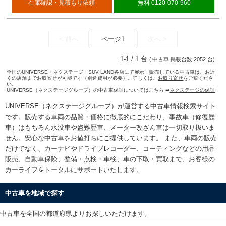
在庫確認・見積もり依頼
無料 0120-070-960
< 前へ
ページ1
次へ >
1-1 / 1 台
(
中古車
掲載台数:2052 台)
全国のUNIVERSE・ネクステージ・SUV LAND各店にて展示・販売している中古車は、お近
くの店舗までお取寄せが可能です（別途費用が必要）。詳しくは、
お取り寄せ
をご覧くださ
い。
UNIVERSE（ネクステージグループ）の中古車保証についてはこちら ➡
ネクステージの保証
UNIVERSE（ネクステージグループ）が運営する
中古車情報検索
サイト
です。販売する車両の品質・価格に徹底的にこだわり、事故車（修復歴
車）はもちろん水没車や盗難歴車、メーター改ざん車は一切取り扱いま
せん。安心な
中古車をお値打ちに
ご提供しています。 また、車両の販売
だけでなく、カーナビやドライブレコーダー、コーティングなどの用品
販売、自動車保険、整備・点検・車検、車の下取・買取まで、お客様の
カーライフをトータルにサポートいたします。
中古車を地域で探す
中古車を全国の都道府県よりお探しいただけます。