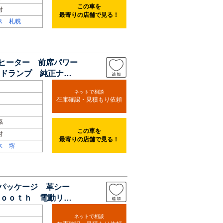
この車を
付
最寄りの店舗で見る！
ス 札幌
トヒーター 前席パワー
ドランプ 純正ナ
ネットで相談
在庫確認・見積もり依頼
系
この車を
付
最寄りの店舗で見る！
ス 堺
ンパッケージ 革シー
ｏｏｔｈ 電動リア
ネットで相談