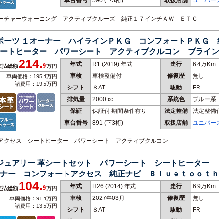
車台番号
590
(下3桁)
取扱店舗
ユニバー
ィパーチャーウォーニング アクティブクルーズ 純正１７インチＡＷ ＥＴＣ
スポーツ １オーナー ハイラインＰＫＧ コンフォートＰＫＧ
ートヒーター パワーシート アクティブクルコン ブライン
214.
年式
R1 (2019) 年式
走行
6.4万Km
9
支払総額
万円
車検
車検整備付
修復歴
無し
車両価格：195.4万円
諸費用：19.5万円
シフト
８AT
駆動
FR
排気量
2000 cc
系統色
ブルー系
保証
保証付 期間条件有り
法定整備
法定整備
車台番号
891
(下3桁)
取扱店舗
ユニバー
ートアクセス シートヒーター パワーシート アクティブクルコン
グジュアリー 革シートセット パワーシート シートヒーター
ナー コンフォートアクセス 純正ナビ Ｂｌｕｅｔｏｏｔｈ
104.
年式
H26 (2014) 年式
走行
6.9万Km
9
支払総額
万円
車検
2027年03月
修復歴
無し
車両価格：91.4万円
諸費用：13.5万円
シフト
８AT
駆動
FR