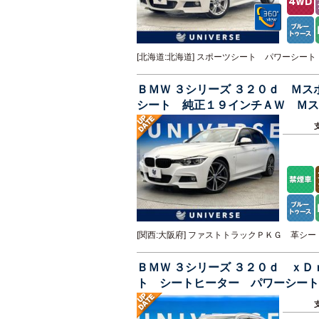
[北海道:北海道] スポーツシート パワーシ
ＢＭＷ ３シリーズ ３２０ｄ Ｍ
シート 純正１９インチＡＷ Ｍス
ビ バックカメラ 禁煙車
[関西:大阪府] ファストトラックＰＫＧ 革
ＢＭＷ ３シリーズ ３２０ｄ ｘ
ト シートヒーター パワーシート
ゲート バックカメラ ＬＥＤヘッ