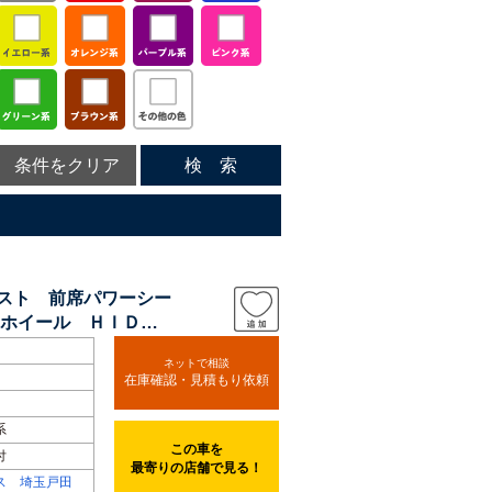
条件をクリア
検 索
シスト 前席パワーシー
ホイール ＨＩＤヘ
ネットで相談
在庫確認・見積もり依頼
系
この車を
付
最寄りの店舗で見る！
ス 埼玉戸田