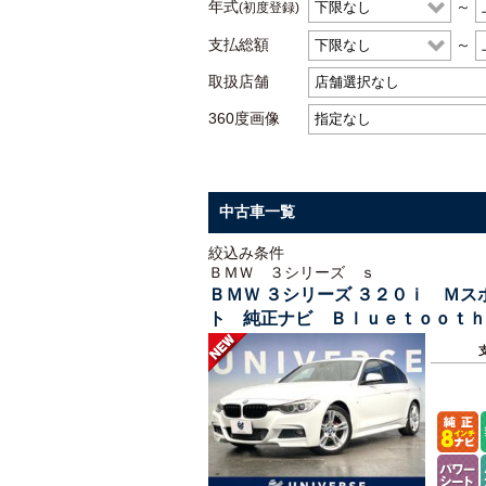
年式
～
(初度登録)
支払総額
～
取扱店舗
360度画像
中古車一覧
絞込み条件
ＢＭＷ ３シリーズ ｓ
ＢＭＷ ３シリーズ ３２０ｉ Ｍ
ト 純正ナビ Ｂｌｕｅｔｏｏｔｈ
ッドライト オートライト