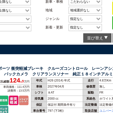
新車・車検
地域
ジャンル
新着・更新
並び替え
スポーツ 衝突軽減ブレーキ クルーズコントロール レーンア
 バックカメラ クリアランスソナー 純正１８インチアルミ
124.
年式
H26 (2014) 年式
走行
4.8万Km
9
支払総額
万円
車検
2027年04月
修復歴
無し
車両価格：111.4万円
諸費用：13.5万円
シフト
８AT
駆動
FR
排気量
2000 cc
系統色
ホワイト
保証
保証付 期間条件有り
法定整備
法定整備
車台番号
797
(下3桁)
取扱店舗
ユニバー