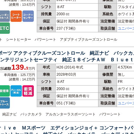
車両価格：320.9万円
諸費用：13.6万円
シフト
８AT
駆動
フルタイ
排気量
2000 cc
系統色
ホワイト
保証
保証付 期間条件有り
法定整備
法定整備
車台番号
237
(下3桁)
取扱店舗
ユニバー
シート シートヒーター パワーシート アダプティブクルーズコントロール
スポーツ アクティブクルーズコントロール 純正ナビ バック
ンテリジェントセーフティ 純正１８インチＡＷ Ｂｌｕｅｔ
139.
年式
H26 (2014) 年式
走行
4.5万Km
9
支払総額
万円
車検
2028年03月
修復歴
無し
車両価格：125.7万円
諸費用：14.2万円
シフト
８AT
駆動
FR
排気量
2000 cc
系統色
ホワイト
保証
保証付 期間条件有り
法定整備
法定整備
車台番号
051
(下3桁)
取扱店舗
ユニバー
ール 純正ナビ バックカメラ アルカンターラスポーツシート パワーシート
Ｄｒｉｖｅ Ｍスポーツ エディションジョイ＋ コンフォート