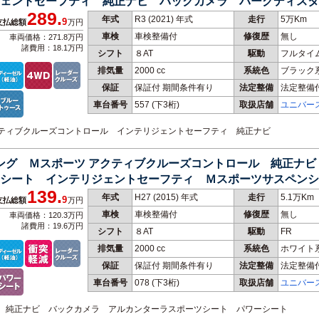
ジェントセーフティ 純正ナビ バックカメラ パークディス
289.
ー ＬＥＤヘッドライト
年式
R3 (2021) 年式
走行
5万Km
9
支払総額
万円
車検
車検整備付
修復歴
無し
車両価格：271.8万円
諸費用：18.1万円
シフト
８AT
駆動
フルタイ
排気量
2000 cc
系統色
ブラック
保証
保証付 期間条件有り
法定整備
法定整備
車台番号
557
(下3桁)
取扱店舗
ユニバー
アクティブクルーズコントロール インテリジェントセーフティ 純正ナビ
リング Ｍスポーツ アクティブクルーズコントロール 純正ナ
シート インテリジェントセーフティ Ｍスポーツサスペンシ
139.
Ｃ
年式
H27 (2015) 年式
走行
5.1万Km
9
支払総額
万円
車検
車検整備付
修復歴
無し
車両価格：120.3万円
諸費用：19.6万円
シフト
８AT
駆動
FR
排気量
2000 cc
系統色
ホワイト
保証
保証付 期間条件有り
法定整備
法定整備
車台番号
078
(下3桁)
取扱店舗
ユニバー
ール 純正ナビ バックカメラ アルカンターラスポーツシート パワーシート