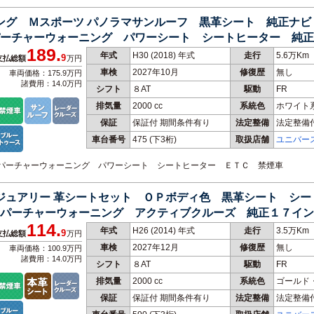
リング Ｍスポーツ パノラマサンルーフ 黒革シート 純正ナ
ーチャーウォーニング パワーシート シートヒーター 純正
189.
年式
H30 (2018) 年式
走行
5.6万Km
9
支払総額
万円
車検
2027年10月
修復歴
無し
車両価格：175.9万円
諸費用：14.0万円
シフト
８AT
駆動
FR
排気量
2000 cc
系統色
ホワイト
保証
保証付 期間条件有り
法定整備
法定整備
車台番号
475
(下3桁)
取扱店舗
ユニバー
ディパーチャーウォーニング パワーシート シートヒーター ＥＴＣ 禁煙車
グジュアリー 革シートセット ＯＰボディ色 黒革シート シ
パーチャーウォーニング アクティブクルーズ 純正１７イン
114.
年式
H26 (2014) 年式
走行
3.5万Km
9
支払総額
万円
車検
2027年12月
修復歴
無し
車両価格：100.9万円
諸費用：14.0万円
シフト
８AT
駆動
FR
排気量
2000 cc
系統色
ゴールド
保証
保証付 期間条件有り
法定整備
法定整備