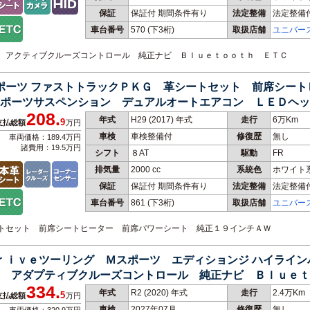
保証
保証付 期間条件有り
法定整備
法定整備
車台番号
570
(下3桁)
取扱店舗
ユニバー
ート アクティブクルーズコントロール 純正ナビ Ｂｌｕｅｔｏｏｔｈ ＥＴＣ
スポーツ ファストトラックＰＫＧ 革シートセット 前席シー
ポーツサスペンション デュアルオートエアコン ＬＥＤヘッ
208.
年式
H29 (2017) 年式
走行
6万Km
9
支払総額
万円
車検
車検整備付
修復歴
無し
車両価格：189.4万円
諸費用：19.5万円
シフト
８AT
駆動
FR
排気量
2000 cc
系統色
ホワイト
保証
保証付 期間条件有り
法定整備
法定整備
車台番号
861
(下3桁)
取扱店舗
ユニバー
シートセット 前席シートヒーター 前席パワーシート 純正１９インチＡＷ
Ｄｒｉｖｅツーリング Ｍスポーツ エディションジ ハイライ
 アダプティブクルーズコントロール 純正ナビ Ｂｌｕｅｔ
334.
ドライト ＥＴＣ
年式
R2 (2020) 年式
走行
2.4万Km
5
支払総額
万円
車検
2027年07月
修復歴
無し