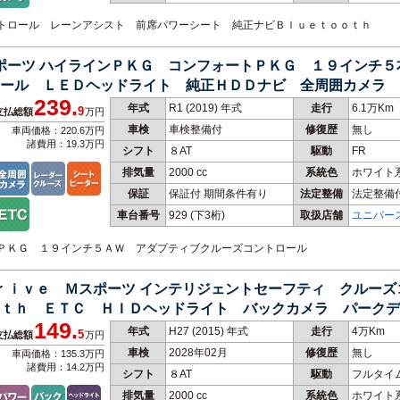
コントロール レーンアシスト 前席パワーシート 純正ナビＢｌｕｅｔｏｏｔｈ
スポーツ ハイラインＰＫＧ コンフォートＰＫＧ １９インチ
ール ＬＥＤヘッドライト 純正ＨＤＤナビ 全周囲カメラ 
239.
年式
R1 (2019) 年式
走行
6.1万Km
9
支払総額
万円
車検
車検整備付
修復歴
無し
車両価格：220.6万円
諸費用：19.3万円
シフト
８AT
駆動
FR
排気量
2000 cc
系統色
ホワイト
保証
保証付 期間条件有り
法定整備
法定整備
車台番号
929
(下3桁)
取扱店舗
ユニバー
ートＰＫＧ １９インチ５ＡＷ アダプティブクルーズコントロール
Ｄｒｉｖｅ Ｍスポーツ インテリジェントセーフティ クルー
ｔｈ ＥＴＣ ＨＩＤヘッドライト バックカメラ パークデ
149.
年式
H27 (2015) 年式
走行
4万Km
5
支払総額
万円
車検
2028年02月
修復歴
無し
車両価格：135.3万円
諸費用：14.2万円
シフト
８AT
駆動
フルタイ
排気量
2000 cc
系統色
ホワイト