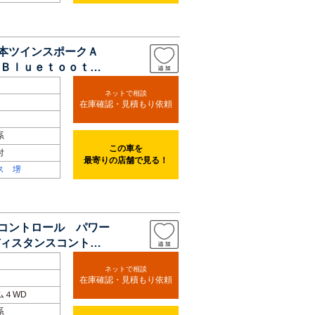
５本ツインスポークＡ
Ｂｌｕｅｔｏｏｔｈ
ネットで相談
在庫確認・見積もり依頼
系
この車を
付
最寄りの店舗で見る！
ス 堺
ズコントロール パワー
ィスタンスコントロ
ネットで相談
在庫確認・見積もり依頼
ム４WD
系