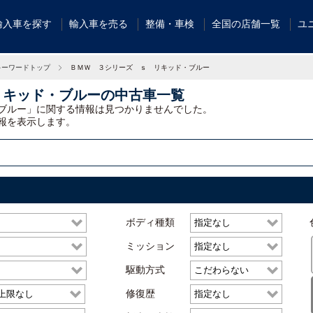
輸入車を探す
輸入車を売る
整備・車検
全国の店舗一覧
ユ
キーワードトップ
ＢＭＷ ３シリーズ ｓ リキッド・ブルー
リキッド・ブルーの中古車一覧
ブルー」に関する情報は見つかりませんでした。
報を表示します。
ボディ種類
ミッション
駆動方式
修復歴