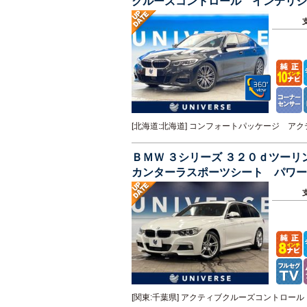
クルーズコントロール インテリ
ハーフレザーシート シートヒータ
[北海道:北海道] コンフォートパッケージ 
ＢＭＷ ３シリーズ ３２０ｄツー
カンターラスポーツシート パワー
ｏｔｈ ＨＩＤヘッドライト ＥＴ
[関東:千葉県] アクティブクルーズコントロ