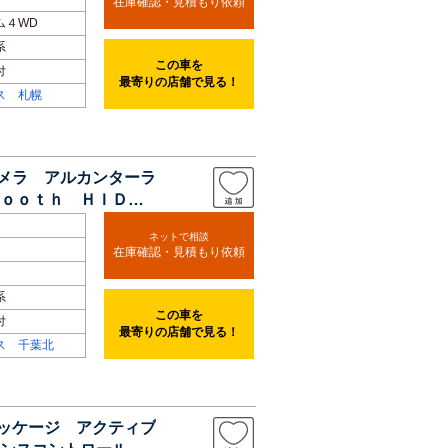
在庫確認・見積もり依頼
ム４WD
系
この車を
付
最寄りの店舗で見る！
ス 札幌
カメラ アルカンターラ
ｏｏｔｈ ＨＩＤヘ
ネットで相談
在庫確認・見積もり依頼
系
この車を
付
最寄りの店舗で見る！
ス 千葉北
パッケージ アクティブ