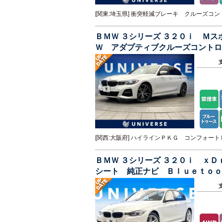
[関東:埼玉県] 衝突軽減ブレーキ クルーズ
ＢＭＷ ３シリーズ ３２０ｉ Ｍ
Ｗ アダプティブクルーズコントロ
再生 ＥＴＣ 禁煙車
[関西:大阪府] ハイラインＰＫＧ コンフォ
ＢＭＷ ３シリーズ ３２０ｉ ｘ
シート 純正ナビ Ｂｌｕｅｔｏｏ
ール 禁煙車 純正１８インチＡＷ