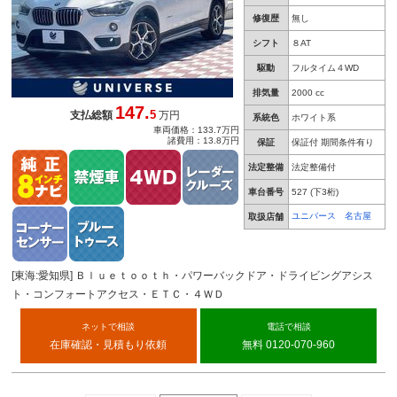
修復歴
無し
シフト
８AT
駆動
フルタイム４WD
排気量
2000 cc
147.
5
支払総額
万円
系統色
ホワイト系
車両価格：133.7万円
諸費用：13.8万円
保証
保証付 期間条件有り
法定整備
法定整備付
車台番号
527
(下3桁)
ユニバース 名古屋
取扱店舗
[東海:愛知県] Ｂｌｕｅｔｏｏｔｈ・パワーバックドア・ドライビングアシス
ト・コンフォートアクセス・ＥＴＣ・４ＷＤ
ネットで相談
電話で相談
在庫確認・見積もり依頼
無料 0120-070-960