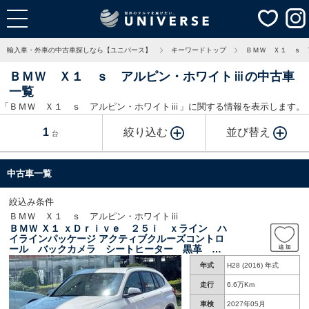
輸入車・外車の中古車探しなら【ユニバース】
キーワードトップ
ＢＭＷ Ｘ１ ｓ 
ＢＭＷ Ｘ１ ｓ アルピン・ホワイトⅲの中古車
一覧
「ＢＭＷ Ｘ１ ｓ アルピン・ホワイトⅲ」に関する情報を表示します。
1
絞り込む
並び替え
台
中古車一覧
絞込み条件
ＢＭＷ Ｘ１ ｓ アルピン・ホワイトⅲ
ＢＭＷ Ｘ１ ｘＤｒｉｖｅ ２５ｉ ｘライン ハ
イラインパッケージ アクティブクルーズコントロ
ール バックカメラ シートヒーター 黒革 Ｂ
ｌｕｅｔｏｏｔｈ パワーバックドア ドライビ
年式
H28 (2016) 年式
ングアシスト コンフォートアクセス 純正１８
インチアルミ 禁煙車 ＥＴＣ ４ＷＤ
走行
6.6万Km
車検
2027年05月