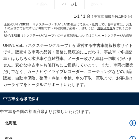
< 前へ
ページ1
次へ >
1-1 / 1 台
(
中古車
掲載台数:1946 台)
全国のUNIVERSE・ネクステージ・SUV LAND各店にて展示・販売している中古車は、お近
くの店舗までお取寄せが可能です（別途費用が必要）。詳しくは、
お取り寄せ
をご覧くださ
い。
UNIVERSE（ネクステージグループ）の中古車保証についてはこちら ➡
ネクステージの保証
UNIVERSE（ネクステージグループ）が運営する
中古車情報検索
サイト
です。販売する車両の品質・価格に徹底的にこだわり、事故車（修復歴
車）はもちろん水没車や盗難歴車、メーター改ざん車は一切取り扱いま
せん。安心な
中古車をお値打ちに
ご提供しています。 また、車両の販売
だけでなく、カーナビやドライブレコーダー、コーティングなどの用品
販売、自動車保険、整備・点検・車検、車の下取・買取まで、お客様の
カーライフをトータルにサポートいたします。
中古車を地域で探す
中古車を全国の都道府県よりお探しいただけます。
北海道