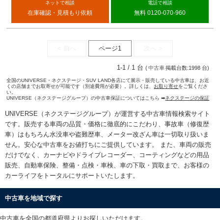
ネットで相談
電話で相談
在庫確認・見積もり依頼
無料 0120-070-960
< 前へ
ページ1
次へ >
1-1 / 1 台
(
中古車
掲載台数:1998 台)
全国のUNIVERSE・ネクステージ・SUV LAND各店にて展示・販売している中古車は、お近
くの店舗までお取寄せが可能です（別途費用が必要）。詳しくは、
お取り寄せ
をご覧くださ
い。
UNIVERSE（ネクステージグループ）の中古車保証についてはこちら ➡
ネクステージの保証
UNIVERSE（ネクステージグループ）が運営する
中古車情報検索
サイト
です。販売する車両の品質・価格に徹底的にこだわり、事故車（修復歴
車）はもちろん水没車や盗難歴車、メーター改ざん車は一切取り扱いま
せん。安心な
中古車をお値打ちに
ご提供しています。 また、車両の販売
だけでなく、カーナビやドライブレコーダー、コーティングなどの用品
販売、自動車保険、整備・点検・車検、車の下取・買取まで、お客様の
カーライフをトータルにサポートいたします。
中古車を地域で探す
中古車を全国の都道府県よりお探しいただけます。