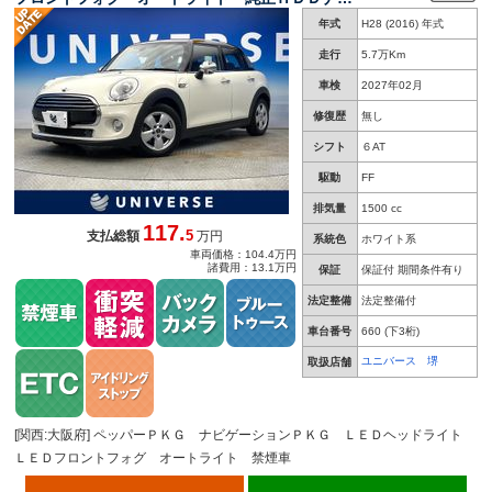
ビ バックカメラ Ｂｌｕｅｔｏｏｔｈ デュア
年式
H28 (2016) 年式
ルオートエアコン ＥＴＣ キーレス 禁煙車
走行
5.7万Km
車検
2027年02月
修復歴
無し
シフト
６AT
駆動
FF
排気量
1500 cc
117.
5
支払総額
万円
系統色
ホワイト系
車両価格：104.4万円
諸費用：13.1万円
保証
保証付 期間条件有り
法定整備
法定整備付
車台番号
660
(下3桁)
ユニバース 堺
取扱店舗
[関西:大阪府] ペッパーＰＫＧ ナビゲーションＰＫＧ ＬＥＤヘッドライト
ＬＥＤフロントフォグ オートライト 禁煙車