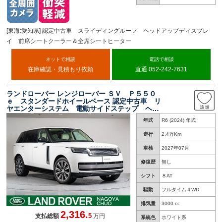
バー 名古屋中央
[東海:愛知県] 認定中古車 スライディングルーフ ヘッドアップディスプレ
イ 前席シートクーラー＆全席シートヒーター
ネットで相談
電話で相談
在庫確認・見積もり依頼
直通 052-242-7631
ランドローバー レンジローバー ＳＶ Ｐ５５０
ｅ スタンダードホイールベース 認定中古車 リ
ヤエンターシステム 電動サイドステップ ヘッ
ドアップディスプレイ 前後シートマッサージ
年式
R6 (2024) 年式
ＭＥＲＩＤＩＡＮシグネチャーサウンド デジタ
ルミラー ２２インチホイール アンビエントラ
走行
2.4万Km
イト
車検
2027年07月
修復歴
無し
シフト
８AT
駆動
フルタイム４WD
排気量
3000 cc
2,316.
5
支払総額
万円
系統色
ホワイト系