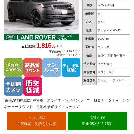
車検
2027年12月
修復歴
無し
シフト
８AT
駆動
フルタイム４WD
排気量
3000 cc
1,815.
6
支払総額
万円
系統色
グレー系
車両価格：1,798.0万円
諸費用：17.6万円
保証
保証付 期間条件有り
法定整備
法定整備付
車台番号
783
(下3桁)
ジャガー・ランドロー
取扱店舗
バー 名古屋中央
[東海:愛知県] 認定中古車 スライディングサンルーフ ＭＥＲＩＤＩＡＮシグ
ネチャーサウンド 電動格納式サイドステップ
ネットで相談
電話で相談
在庫確認・見積もり依頼
直通 052-242-7631