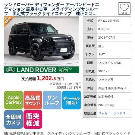
ランドローバー ディフェンダー アーバンビートエ
ディション 認定中古車 スライディングサンルー
フ 固定式ブラックサイドステップ 純正２２イ
ンチブラックホイール ブラックエクステリアパ
年式
R7 (2025) 年式
ック ＭＥＲＩＤＩＡＮサウンドシステム シー
トクーラー＆ヒーター ＥＴＣ２．０
走行
0.3万Km
車検
2028年07月
修復歴
無し
シフト
８AT
駆動
フルタイム４WD
排気量
3000 cc
1,202.
8
支払総額
万円
系統色
ブラック系
車両価格：1,185.0万円
諸費用：17.8万円
保証
保証付 期間条件有り
法定整備
法定整備付
車台番号
202
(下3桁)
ジャガー・ランドロー
取扱店舗
バー 名古屋中央
[東海:愛知県] 認定中古車 スライディングサンルーフ 固定式ブラックサイド