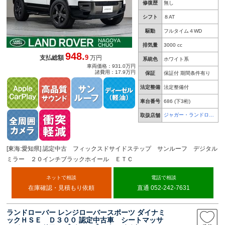
修復歴
無し
シフト
８AT
駆動
フルタイム４WD
排気量
3000 cc
948.
9
支払総額
万円
系統色
ホワイト系
車両価格：931.0万円
諸費用：17.9万円
保証
保証付 期間条件有り
法定整備
法定整備付
車台番号
686
(下3桁)
ジャガー・ランドロー
取扱店舗
バー 名古屋中央
[東海:愛知県] 認定中古 フィックスドサイドステップ サンルーフ デジタル
ミラー ２０インチブラックホイール ＥＴＣ
ネットで相談
電話で相談
在庫確認・見積もり依頼
直通 052-242-7631
ランドローバー レンジローバースポーツ ダイナミ
ックＨＳＥ Ｄ３００ 認定中古車 シートマッサ