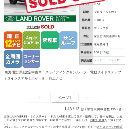
シフト
８AT
駆動
フルタイム４WD
排気量
3000 cc
SOLD
支払総額
系統色
ブラック系
保証
保証付 期間条件有り
法定整備
法定整備付
車台番号
100
(下3桁)
ジャガー・ランドロー
取扱店舗
バー 名古屋中央
[東海:愛知県] 認定中古車 スライディングサンルーフ 電動サイドステップ
２３インチアルミホイール 純正ナビ
< 前へ
ページ1
次へ >
1-13 / 13 台
(
中古車
掲載台数:1956 台)
全国のUNIVERSE・ネクステージ・SUV LAND各店にて展示・販売している中古車は、お近
くの店舗までお取寄せが可能です（別途費用が必要）。詳しくは、
お取り寄せ
をご覧くださ
い。
UNIVERSE（ネクステージグループ）の中古車保証についてはこちら ➡
ネクステージの保証