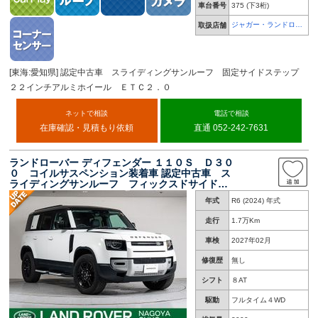
車台番号
375
(下3桁)
ジャガー・ランドロー
取扱店舗
バー 名古屋中央
[東海:愛知県] 認定中古車 スライディングサンルーフ 固定サイドステップ
２２インチアルミホイール ＥＴＣ２．０
ネットで相談
電話で相談
在庫確認・見積もり依頼
直通 052-242-7631
ランドローバー ディフェンダー １１０Ｓ Ｄ３０
０ コイルサスペンション装着車 認定中古車 ス
ライディングサンルーフ フィックスドサイドス
テップ ブラックパック １９インチホイール
年式
R6 (2024) 年式
アダプティブクルーズコントロール 純正ナビ
ミ電動シート ＥＴＣ２．０
走行
1.7万Km
車検
2027年02月
修復歴
無し
シフト
８AT
駆動
フルタイム４WD