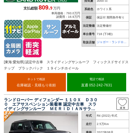
排気量
3000 cc
809.
9
支払総額
万円
系統色
ホワイト系
車両価格：793.0万円
諸費用：16.9万円
保証
保証付 期間条件有り
法定整備
法定整備付
車台番号
718
(下3桁)
ジャガー・ランドロー
取扱店舗
バー 名古屋中央
[東海:愛知県] 認定中古車 スライディングサンルーフ フィックスドサイドス
テップ ブラックパック １９インチホイール
ネットで相談
電話で相談
在庫確認・見積もり依頼
直通 052-242-7631
ランドローバー ディフェンダー １１０Ｘ Ｄ３０
０ エアサスペンション装着車 認定中古車 スラ
イディングサンルーフ ＭＥＲＩＤＩＡＮサラウ
ンド デジタルミラー ２０インチホイール ア
年式
R4 (2022) 年式
ダプティブクルーズコントロール ３Ｄサラウン
ドカメラ ＴＦＴメーター ヘッドアップディス
走行
2.5万Km
プレイ
車検
2027年08月