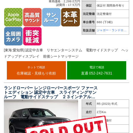
車両価格：2,299.0万円
諸費用：17.5万円
保証
保証付 期間条件有り
法定整備
法定整備付
車台番号
660
(下3桁)
ジャガー・ランドロー
取扱店舗
バー 名古屋中央
[東海:愛知県] 認定中古車 リヤエンターシステム 電動サイドステップ ヘッ
ドアップディスプレイ 前後シートマッサージ
ネットで相談
電話で相談
在庫確認・見積もり依頼
直通 052-242-7631
ランドローバー レンジローバースポーツ ファース
トエディション 認定中古車 スライディングサン
ルーフ 電動サイドステップ ２３インチアルミ
ホイール 純正ナビ エアサスペンション デジ
年式
R5 (2023) 年式
テルインナーミラー アップルカープレイ ＥＴ
Ｃ２．０ ハンドルヒーター
走行
2万Km
車検
車検整備付
修復歴
無し