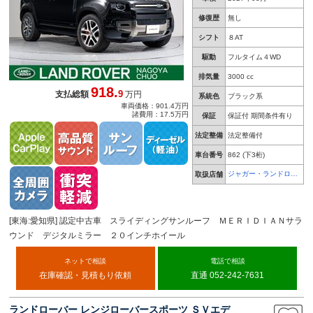
修復歴
無し
シフト
８AT
駆動
フルタイム４WD
排気量
3000 cc
918.
9
支払総額
万円
系統色
ブラック系
車両価格：901.4万円
諸費用：17.5万円
保証
保証付 期間条件有り
法定整備
法定整備付
車台番号
862
(下3桁)
ジャガー・ランドロー
取扱店舗
バー 名古屋中央
[東海:愛知県] 認定中古車 スライディングサンルーフ ＭＥＲＩＤＩＡＮサラ
ウンド デジタルミラー ２０インチホイール
ネットで相談
電話で相談
在庫確認・見積もり依頼
直通 052-242-7631
ランドローバー レンジローバースポーツ ＳＶエデ