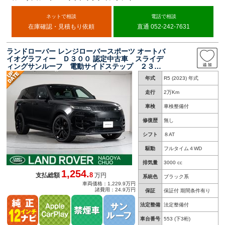
ネットで相談
電話で相談
在庫確認・見積もり依頼
直通 052-242-7631
ランドローバー レンジローバースポーツ オートバ
イオグラフィー Ｄ３００ 認定中古車 スライデ
ィングサンルーフ 電動サイドステップ ２３イ
ンチアルミホイール アダプティブクルーズコン
年式
R5 (2023) 年式
トロール 禁煙車 純正ナビ ＥＴＣ２．０ ア
ップルカープレイ
走行
2万Km
車検
車検整備付
修復歴
無し
シフト
８AT
駆動
フルタイム４WD
排気量
3000 cc
1,254.
8
支払総額
万円
系統色
ブラック系
車両価格：1,229.9万円
諸費用：24.9万円
保証
保証付 期間条件有り
法定整備
法定整備付
車台番号
553
(下3桁)