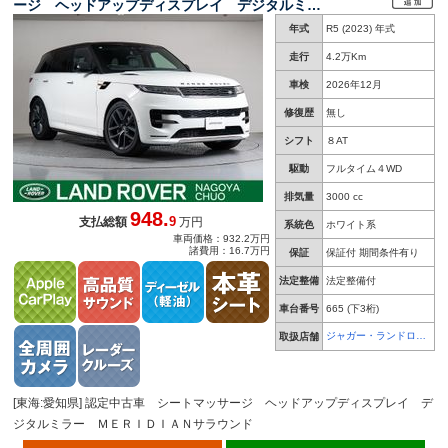
ージ ヘッドアップディスプレイ デジタルミラ
ー ＭＥＲＩＤＩＡＮサラウンド ２２インチサ
年式
R5 (2023) 年式
テンダークホイール パドルシフト アンビエン
トライト エアサスペンション 全周囲カメラ
走行
4.2万Km
車検
2026年12月
修復歴
無し
シフト
８AT
駆動
フルタイム４WD
排気量
3000 cc
948.
9
支払総額
万円
系統色
ホワイト系
車両価格：932.2万円
諸費用：16.7万円
保証
保証付 期間条件有り
法定整備
法定整備付
車台番号
665
(下3桁)
ジャガー・ランドロー
取扱店舗
バー 名古屋中央
[東海:愛知県] 認定中古車 シートマッサージ ヘッドアップディスプレイ デ
ジタルミラー ＭＥＲＩＤＩＡＮサラウンド