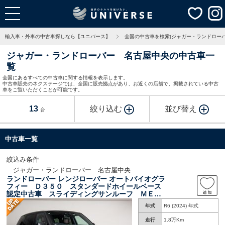
輸入車・外車の中古車探しなら【ユニバース】
全国の中古車を検索(ジャガー・ランドローバ
ジャガー・ランドローバー 名古屋中央の中古車一
覧
全国にあるすべての中古車に関する情報を表示します。
中古車販売のネクステージでは、全国に販売拠点があり、お近くの店舗で、掲載されている中古
車をご覧いただくことが可能です。
13
絞り込む
並び替え
台
中古車一覧
絞込み条件
ジャガー・ランドローバー 名古屋中央
ランドローバー レンジローバー オートバイオグラ
フィー Ｄ３５０ スタンダードホイールベース
認定中古車 スライディングサンルーフ ＭＥＲ
ＩＤＩＡＮシグネチャーサウンド 電動格納式サ
年式
R6 (2024) 年式
イドステップ ヘッドアップディスプレイ ２３
インチブラックホイール シートマッサージ ア
走行
1.8万Km
ンビエントライト