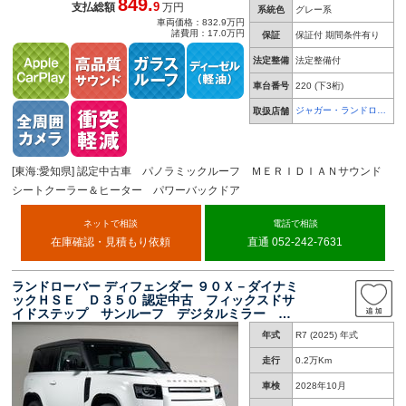
849.
9
支払総額
万円
系統色
グレー系
車両価格：832.9万円
諸費用：17.0万円
保証
保証付 期間条件有り
法定整備
法定整備付
車台番号
220
(下3桁)
ジャガー・ランドロー
取扱店舗
バー 名古屋中央
[東海:愛知県] 認定中古車 パノラミックルーフ ＭＥＲＩＤＩＡＮサウンド
シートクーラー＆ヒーター パワーバックドア
ネットで相談
電話で相談
在庫確認・見積もり依頼
直通 052-242-7631
ランドローバー ディフェンダー ９０Ｘ－ダイナミ
ックＨＳＥ Ｄ３５０ 認定中古 フィックスドサ
イドステップ サンルーフ デジタルミラー ２
０インチブラックホイール ＥＴＣ ＭＥＲＩＤ
年式
R7 (2025) 年式
ＩＡＮサウンドシステム シートクーラー＆ヒー
ター アダプティブクルーズコントロール
走行
0.2万Km
車検
2028年10月