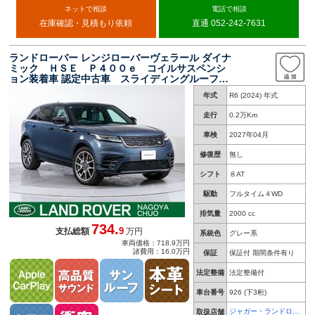
ネットで相談
電話で相談
在庫確認・見積もり依頼
直通 052-242-7631
ランドローバー レンジローバーヴェラール ダイナ
ミック ＨＳＥ Ｐ４００ｅ コイルサスペンシ
ョン装着車 認定中古車 スライディングルーフ
ヘッドアップディスプレイ 前席シートクーラー
年式
R6 (2024) 年式
＆全席シートヒーター リアシート電動リクライ
ニング ワイヤレスデバイスチャージング コン
走行
0.2万Km
フィギュラブルアンビクス 衝突軽減
車検
2027年04月
修復歴
無し
シフト
８AT
駆動
フルタイム４WD
排気量
2000 cc
734.
9
支払総額
万円
系統色
グレー系
車両価格：718.9万円
諸費用：16.0万円
保証
保証付 期間条件有り
法定整備
法定整備付
車台番号
926
(下3桁)
ジャガー・ランドロー
取扱店舗