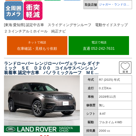
ジャガー・ランドロー
取扱店舗
バー 名古屋中央
[東海:愛知県] 認定中古車 スライディングサンルーフ 電動サイドステップ
２３インチアルミホイール 純正ナビ
ネットで相談
電話で相談
在庫確認・見積もり依頼
直通 052-242-7631
ランドローバー レンジローバーヴェラール ダイナ
ミック ＳＥ Ｄ２００ コイルサスペンション
装着車 認定中古車 パノラミックルーフ ＭＥＲ
ＩＤＩＡＮサウンド シートクーラー＆ヒータ
年式
R7 (2025) 年式
ー パワーバックドア ２０インチアルミホイー
ル 電動調整ステアリングコラム ＴＴメータ
走行
0.2万Km
ー ３Ｄサラウンドカメラ ＥＴＣ
車検
2028年11月
修復歴
無し
シフト
８AT
駆動
フルタイム４WD
排気量
2000 cc