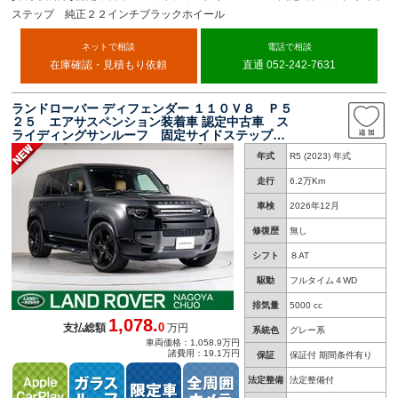
ステップ 純正２２インチブラックホイール
ネットで相談
電話で相談
在庫確認・見積もり依頼
直通 052-242-7631
ランドローバー ディフェンダー １１０Ｖ８ Ｐ５
２５ エアサスペンション装着車 認定中古車 ス
ライディングサンルーフ 固定サイドステップ
２２インチアルミホイール ＥＴＣ２．０ エア
年式
R5 (2023) 年式
サスペンション デジテルインナーミラー アッ
プルカープレイ ヘッドアップディスプレイ
走行
6.2万Km
車検
2026年12月
修復歴
無し
シフト
８AT
駆動
フルタイム４WD
排気量
5000 cc
1,078.
0
支払総額
万円
系統色
グレー系
車両価格：1,058.9万円
諸費用：19.1万円
保証
保証付 期間条件有り
法定整備
法定整備付