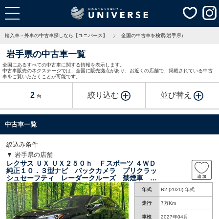
輸入車・外車の中古車探しなら【ユニバース】
全国の中古車を検索(岩手県)
岩手県の中古車一覧
全国にあるすべての中古車に関する情報を表示します。
中古車販売のネクステージでは、全国に販売拠点があり、お近くの店舗で、掲載されている中古
車をご覧いただくことが可能です。
2
絞り込む
並び替え
台
中古車一覧
絞込み条件
▼ 岩手県の店舗
レクサス ＵＸ ＵＸ２５０ｈ Ｆスポーツ ４ＷＤ
純正１０．３型ナビ バックカメラ プリクラッ
シュセーフティ レーダークルーズ 禁煙車 電
動リアゲート 前席シートヒーター／パワーシー
年式
R2 (2020) 年式
ト クリアランスソナー スマートキー ＬＥＤ
ヘッド ＥＴＣ
走行
7万Km
車検
2027年04月