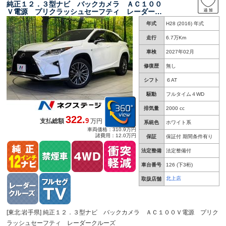
純正１２．３型ナビ バックカメラ ＡＣ１００
Ｖ電源 プリクラッシュセーフティ レーダーク
ルーズ 禁煙車 電動リアゲート 革シート 前
年式
H28 (2016) 年式
席シートエアコン 前席パワーシート ドラレ
コ スマートキー
走行
6.7万Km
車検
2027年02月
修復歴
無し
シフト
６AT
駆動
フルタイム４WD
排気量
2000 cc
322.
9
支払総額
万円
系統色
ホワイト系
車両価格：310.9万円
諸費用：12.0万円
保証
保証付 期間条件有り
法定整備
法定整備付
車台番号
126
(下3桁)
北上店
取扱店舗
[東北:岩手県] 純正１２．３型ナビ バックカメラ ＡＣ１００Ｖ電源 プリク
ラッシュセーフティ レーダークルーズ