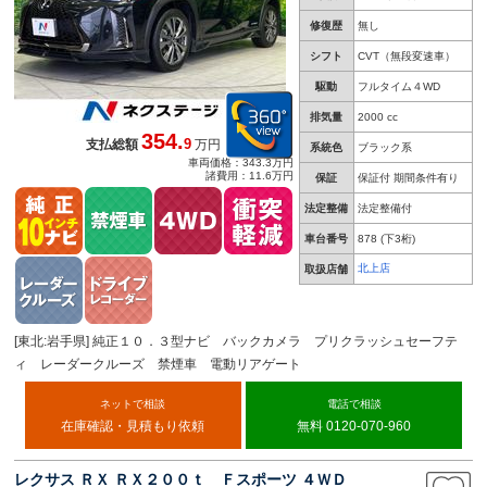
修復歴
無し
シフト
CVT（無段変速車）
駆動
フルタイム４WD
排気量
2000 cc
354.
9
支払総額
万円
系統色
ブラック系
車両価格：343.3万円
諸費用：11.6万円
保証
保証付 期間条件有り
法定整備
法定整備付
車台番号
878
(下3桁)
北上店
取扱店舗
[東北:岩手県] 純正１０．３型ナビ バックカメラ プリクラッシュセーフテ
ィ レーダークルーズ 禁煙車 電動リアゲート
ネットで相談
電話で相談
在庫確認・見積もり依頼
無料 0120-070-960
レクサス ＲＸ ＲＸ２００ｔ Ｆスポーツ ４ＷＤ