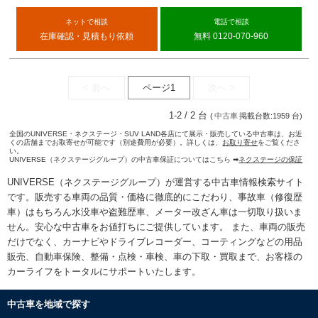
ネットで相談
電話で相談
在庫確認・見積もり依頼
無料 0120-070-960
< 前へ
ページ1
次へ >
1-2 / 2 台
(
中古車
掲載台数:1959 台)
全国のUNIVERSE・ネクステージ・SUV LAND各店にて展示・販売している中古車は、お近
くの店舗までお取寄せが可能です（別途費用が必要）。詳しくは、
お取り寄せ
をご覧くださ
い。
UNIVERSE（ネクステージグループ）の中古車保証についてはこちら ➡
ネクステージの保証
UNIVERSE（ネクステージグループ）が運営する
中古車情報検索
サイト
です。販売する車両の品質・価格に徹底的にこだわり、事故車（修復歴
車）はもちろん水没車や盗難歴車、メーター改ざん車は一切取り扱いま
せん。安心な
中古車をお値打ちに
ご提供しています。 また、車両の販売
だけでなく、カーナビやドライブレコーダー、コーティングなどの用品
販売、自動車保険、整備・点検・車検、車の下取・買取まで、お客様の
カーライフをトータルにサポートいたします。
中古車を地域で探す