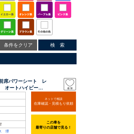
条件をクリア
検 索
 前席パワーシート レ
 オートハイビー
ネットで相談
在庫確認・見積もり依頼
この車を
付
最寄りの店舗で見る！
ス 堺