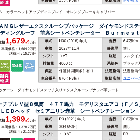
車台番号
255
(下3桁)
取扱店舗
伊勢崎店
ステム カラーヘッドアップディスプレイ オレンジブレーキキャリパー
３ ＡＭＧレザーエクスクルーシブパッケージ ダイヤモンドス
ディングルーフ 前席シートベンチレーター Ｂｕｒｍｅｓｔ
1,679.
年式
H30 (2018) 年式
走行
6.4万Km
9
総額
万円
車検
2027年11月
修復歴
無し
車両価格：1,664.2万円
諸費用：15.7万円
シフト
９AT
駆動
フルタイ
排気量
4000 cc
系統色
ブラック
保証
保証付 期間条件有り
法定整備
法定整備
車台番号
870
(下3桁)
取扱店舗
ユニバー
ブパッケージ ダイヤモンドステッチ入りエクスクルーシブナッパ革シート
バーチブル Ｖ型８気筒 ４７７馬力 モデリスタエアロ（Ｆ／
ＬＥＤヘッド セミアニリン赤革 シートベンチレーション 
1,399.
年式
R3 (2021) 年式
走行
0.8万Km
9
総額
万円
車検
車検整備付
修復歴
無し
車両価格：1,378.7万円
諸費用：21.2万円
シフト
１０AT
駆動
FR