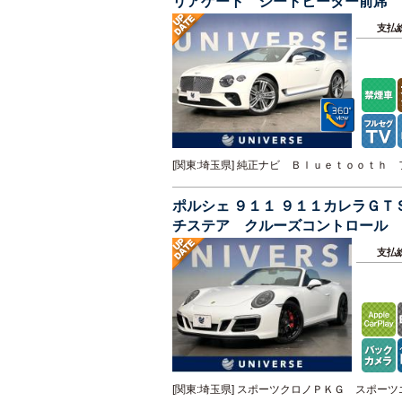
リアゲート シートヒーター前席 
ンスコントロール
支払
[関東:埼玉県] 純正ナビ Ｂｌｕｅｔｏｏｔ
ポルシェ ９１１ ９１１カレラＧ
チステア クルーズコントロール 
イト カープレイ リアカメラ
支払
[関東:埼玉県] スポーツクロノＰＫＧ スポ