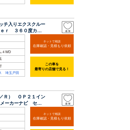
テッチ入りエクスクルー
ｅｒ ３６０度カメ
ネットで相談
在庫確認・見積もり依頼
ム４WD
系
この車を
付
最寄りの店舗で見る！
ス 埼玉戸田
Ｓ／Ｒ） ＯＰ２１イン
メーカーナビ セー
ネットで相談
在庫確認・見積もり依頼