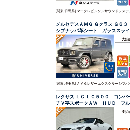
[関東:群馬県] マークレビンソンサウンドシ
メルセデスＡＭＧ Ｇクラス Ｇ６
シブナッパ革シート ガラススライ
ラシステム
支払
[関東:埼玉県] ＡＭＧレザーエクスクルーシ
レクサス ＬＣ ＬＣ５００ コン
チＶ字スポークＡＷ ＨＵＤ フル
フティシステムプラス 禁煙
支払