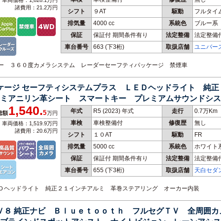
車両価格：1,828.1万円
諸費用：21.2万円
シフト
９AT
駆動
フルタイ
排気量
4000 cc
系統色
ブルー系
保証
保証付 期間条件有り
法定整備
法定整備
車台番号
663
(下3桁)
取扱店舗
ユニバー
ーター ３６０度カメラシステム レーダーセーフティパッケージ 禁煙車
ッケージ セーフティシステムプラス ＬＥＤヘッドライト 純
ミアニリン革シート スマートキー プレミアムサウンドシス
1,540.
年式
R5 (2023) 年式
走行
0.7万Km
5
総額
万円
車検
車検整備付
修復歴
無し
車両価格：1,519.9万円
諸費用：20.6万円
シフト
１０AT
駆動
FR
排気量
5000 cc
系統色
ホワイト
保証
保証付 期間条件有り
法定整備
法定整備
車台番号
655
(下3桁)
取扱店舗
天白セダ
門店
ＬＥＤヘッドライト 純正２１インチアルミ 革巻ステアリング オーカー内装
 Ｖ８ 純正ナビ Ｂｌｕｅｔｏｏｔｈ フルセグＴＶ 全周囲