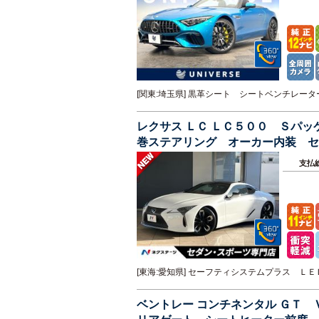
[関東:埼玉県] 黒革シート シートベンチレ
レクサス ＬＣ ＬＣ５００ Ｓパ
巻ステアリング オーカー内装 セ
レーション シートメモリ
支払
[東海:愛知県] セーフティシステムプラス 
ベントレー コンチネンタル ＧＴ