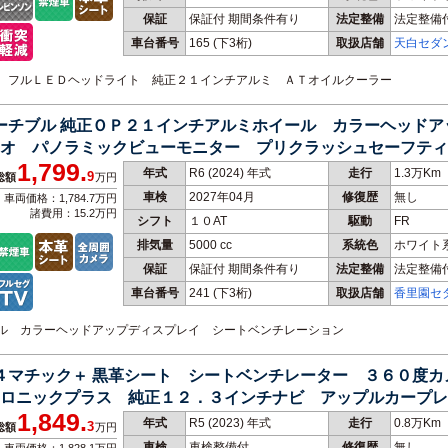
保証
保証付 期間条件有り
法定整備
法定整備
車台番号
165
(下3桁)
取扱店舗
天白セダ
門店
Ｎ） フルＬＥＤヘッドライト 純正２１インチアルミ ＡＴオイルクーラー
バーチブル 純正ＯＰ２１インチアルミホイール カラーヘッド
オ パノラミックビューモニター プリクラッシュセーフティ
1,799.
年式
R6 (2024) 年式
走行
1.3万Km
9
総額
万円
車検
2027年04月
修復歴
無し
車両価格：1,784.7万円
諸費用：15.2万円
シフト
１０AT
駆動
FR
排気量
5000 cc
系統色
ホワイト
保証
保証付 期間条件有り
法定整備
法定整備
車台番号
241
(下3桁)
取扱店舗
香里園セ
専門店
イール カラーヘッドアップディスプレイ シートベンチレーション
 ４マチック＋ 黒革シート シートベンチレーター ３６０度
ロニックプラス 純正１２．３インチナビ アップルカープレ
1,849.
年式
R5 (2023) 年式
走行
0.8万Km
3
総額
万円
車検
車検整備付
修復歴
無し