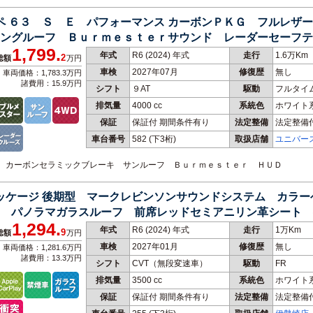
ーペ ６３ Ｓ Ｅ パフォーマンス カーボンＰＫＧ フルレザ
ィングルーフ Ｂｕｒｍｅｓｔｅｒサウンド レーダーセーフ
1,799.
カープレイ
年式
R6 (2024) 年式
走行
1.6万Km
2
総額
万円
車検
2027年07月
修復歴
無し
車両価格：1,783.3万円
諸費用：15.9万円
シフト
９AT
駆動
フルタイ
排気量
4000 cc
系統色
ホワイト
保証
保証付 期間条件有り
法定整備
法定整備
車台番号
582
(下3桁)
取扱店舗
ユニバー
仕様 カーボンセラミックブレーキ サンルーフ Ｂｕｒｍｅｓｔｅｒ ＨＵＤ
パッケージ 後期型 マークレビンソンサウンドシステム カラ
 パノラマガラスルーフ 前席レッドセミアニリン革シート 
1,294.
年式
R6 (2024) 年式
走行
1万Km
9
総額
万円
車検
2027年01月
修復歴
無し
車両価格：1,281.6万円
諸費用：13.3万円
シフト
CVT（無段変速車）
駆動
FR
排気量
3500 cc
系統色
ホワイト
保証
保証付 期間条件有り
法定整備
法定整備