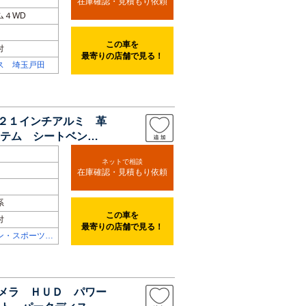
在庫確認・見積もり依頼
ム４WD
この車を
付
最寄りの店舗で見る！
ス 埼玉戸田
正２１インチアルミ 革
テム シートベンチ
ネットで相談
在庫確認・見積もり依頼
系
この車を
付
最寄りの店舗で見る！
ン・スポーツ専
カメラ ＨＵＤ パワー