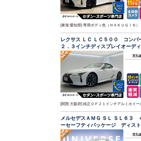
[東海:愛知県] 専用ボディ色（ＨＡＫＵＧＩ
レクサス ＬＣ ＬＣ５００ コン
２．３インチディスプレイオーディ
ション
支払
[関西:大阪府] 純正ＯＰ２１インチアルミホ
メルセデスＡＭＧ ＳＬ ＳＬ６３
ーセーフティパッケージ ディスト
Ｄ 純正２１インチアルミホイール
支払