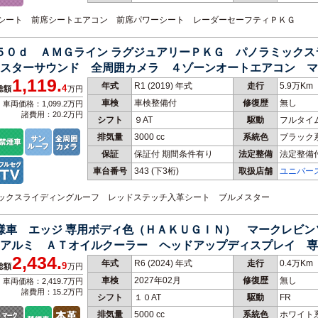
黒革シート 前席シートエアコン 前席パワーシート レーダーセーフティＰＫＧ
３５０ｄ ＡＭＧライン ラグジュアリーＰＫＧ パノラミック
スターサウンド 全周囲カメラ ４ゾーンオートエアコン マ
1,119.
禁煙車
年式
R1 (2019) 年式
走行
5.9万Km
4
総額
万円
車検
車検整備付
修復歴
無し
車両価格：1,099.2万円
諸費用：20.2万円
シフト
９AT
駆動
フルタイ
排気量
3000 cc
系統色
ブラック
保証
保証付 期間条件有り
法定整備
法定整備
車台番号
343
(下3桁)
取扱店舗
ユニバー
ラミックスライディングルーフ レッドステッチ入革シート ブルメスター
仕様車 エッジ 専用ボディ色（ＨＡＫＵＧＩＮ） マークレビ
アルミ ＡＴオイルクーラー ヘッドアップディスプレイ 専
2,434.
年式
R6 (2024) 年式
走行
0.4万Km
9
総額
万円
車検
2027年02月
修復歴
無し
車両価格：2,419.7万円
諸費用：15.2万円
シフト
１０AT
駆動
FR
排気量
5000 cc
系統色
ホワイト