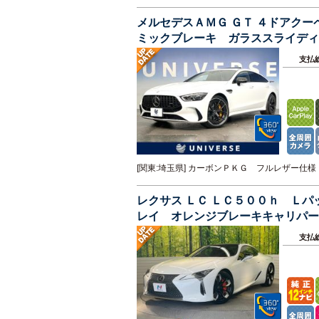
メルセデスＡＭＧ ＧＴ ４ドアク
ミックブレーキ ガラススライデ
ＨＵＤ エアサス 純正ナビＴＶ 
支払
[関東:埼玉県] カーボンＰＫＧ フルレザー
レクサス ＬＣ ＬＣ５００ｈ Ｌ
レイ オレンジブレーキキャリパー
ト 前席電動ヘッドレスト
支払