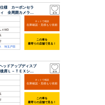
ー仕様 カーボンセラ
ティ 全周囲カメラ
ネットで相談
在庫確認・見積もり依頼
ム４WD
系
この車を
付
最寄りの店舗で見る！
ス 埼玉戸田
ーヘッドアップディスプ
後席Ｌ－ＴＥＸシー
ネットで相談
在庫確認・見積もり依頼
系
この車を
付
最寄りの店舗で見る！