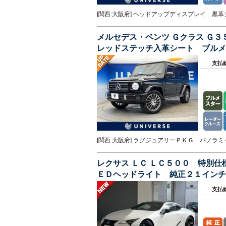
[関西:大阪府] ヘッドアップディスプレイ 
メルセデス・ベンツ Ｇクラス Ｇ
レッドステッチ入革シート ブルメ
ッドライト 純正２０インチＡＷ 
支払
[関西:大阪府] ラグジュアリーＰＫＧ パノ
レクサス ＬＣ ＬＣ５００ 特別
ＥＤヘッドライト 純正２１インチ
ＩＲＯ） 専用スカッフプレート
支払