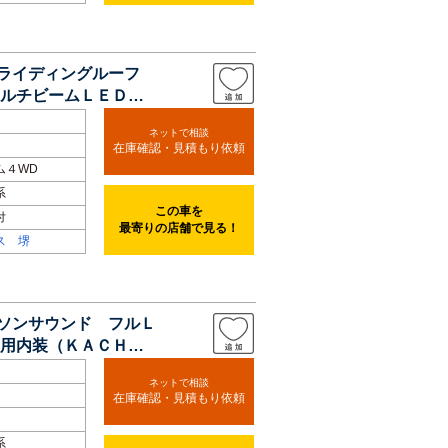
スライディングルーフ
ルチビームＬＥＤヘ
ネットで相談
在庫確認・見積もり依頼
ム４WD
系
この車を
付
最寄りの店舗で見る！
ス 堺
ンソンサウンド フルＬ
用内装（ＫＡＣＨＩ
ネットで相談
在庫確認・見積もり依頼
系