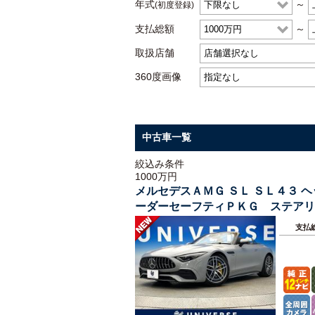
年式
～
(初度登録)
支払総額
～
取扱店舗
360度画像
中古車一覧
絞込み条件
1000万円
メルセデスＡＭＧ ＳＬ ＳＬ４３
ーダーセーフティＰＫＧ ステアリ
ム 禁煙車
支払