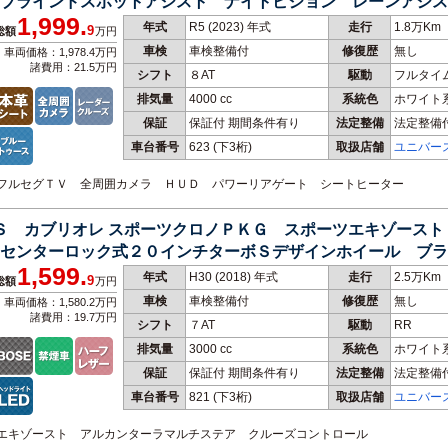
ブラインドスポットアシスト ナイトビジョン レーンアシス
1,999.
年式
R5 (2023) 年式
走行
1.8万Km
9
総額
万円
車検
車検整備付
修復歴
無し
車両価格：1,978.4万円
諸費用：21.5万円
シフト
８AT
駆動
フルタイ
排気量
4000 cc
系統色
ホワイト
保証
保証付 期間条件有り
法定整備
法定整備
車台番号
623
(下3桁)
取扱店舗
ユニバー
ｈ フルセグＴＶ 全周囲カメラ ＨＵＤ パワーリアゲート シートヒーター
ＴＳ カブリオレ スポーツクロノＰＫＧ スポーツエキゾース
センターロック式２０インチターボＳデザインホイール ブラ
1,599.
年式
H30 (2018) 年式
走行
2.5万Km
9
総額
万円
車検
車検整備付
修復歴
無し
車両価格：1,580.2万円
諸費用：19.7万円
シフト
７AT
駆動
RR
排気量
3000 cc
系統色
ホワイト
保証
保証付 期間条件有り
法定整備
法定整備
車台番号
821
(下3桁)
取扱店舗
ユニバー
ーツエキゾースト アルカンターラマルチステア クルーズコントロール