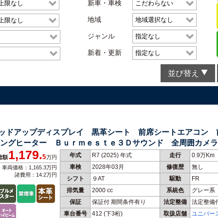
新車・車検
地域
ジャンル
新着・更新
並び替え
 ヘッドアップディスプレイ 黒革シート 前席シートエアコン
ングヒーター Ｂｕｒｍｅｓｔｅ３Ｄサウンド 全周囲カメラ
1,179.
年式
R7 (2025) 年式
走行
0.9万Km
5
総額
万円
車検
2028年03月
修復歴
無し
車両価格：1,165.3万円
諸費用：14.2万円
シフト
９AT
駆動
FR
排気量
2000 cc
系統色
グレー系
保証
保証付 期間条件有り
法定整備
法定整備
車台番号
412
(下3桁)
取扱店舗
ユニバー