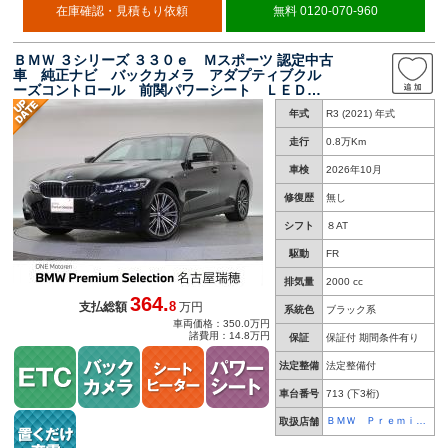
在庫確認・見積もり依頼
無料 0120-070-960
ＢＭＷ ３シリーズ ３３０ｅ Ｍスポーツ 認定中古
車 純正ナビ バックカメラ アダプティブクル
ーズコントロール 前関パワーシート ＬＥＤ
ＥＴＣ コンフォートアクセス ワイアレス充
年式
R3 (2021) 年式
電 トップビューカメラ
走行
0.8万Km
車検
2026年10月
修復歴
無し
シフト
８AT
駆動
FR
排気量
2000 cc
364.
8
支払総額
万円
系統色
ブラック系
車両価格：350.0万円
諸費用：14.8万円
保証
保証付 期間条件有り
法定整備
法定整備付
車台番号
713
(下3桁)
ＢＭＷ Ｐｒｅｍｉｕ
取扱店舗
ｍ Ｓｅｌｅｃｔｉｏ
ｎ 名古屋瑞穂