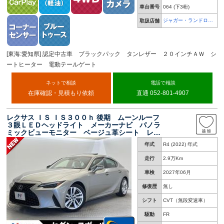
車台番号
064
(下3桁)
ジャガー・ランドロー
取扱店舗
バー 天白
[東海:愛知県] 認定中古車 ブラックパック タンレザー ２０インチＡＷ シ
ートヒーター 電動テールゲート
ネットで相談
電話で相談
在庫確認・見積もり依頼
直通 052-801-4907
レクサス ＩＳ ＩＳ３００ｈ 後期 ムーンルーフ
３眼ＬＥＤヘッドライト メーカーナビ パノラ
ミックビューモニター ベージュ革シート レー
ダークルーズコントロール レーンキープアシス
年式
R4 (2022) 年式
ト プリクラッシュセーフティ ブラインドスポ
ット
走行
2.9万Km
車検
2027年06月
修復歴
無し
シフト
CVT（無段変速車）
駆動
FR