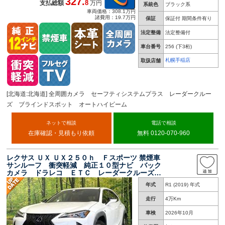
327.
8
支払総額
万円
系統色
ブラック系
車両価格：308.1万円
諸費用：19.7万円
保証
保証付 期間条件有り
法定整備
法定整備付
車台番号
256
(下3桁)
札幌手稲店
取扱店舗
[北海道:北海道] 全周囲カメラ セーフティシステムプラス レーダークルー
ズ ブラインドスポット オートハイビーム
ネットで相談
電話で相談
在庫確認・見積もり依頼
無料 0120-070-960
レクサス ＵＸ ＵＸ２５０ｈ Ｆスポーツ 禁煙車
サンルーフ 衝突軽減 純正１０型ナビ バック
カメラ ドラレコ ＥＴＣ レーダークルーズ
パワーバックドア コーナーセンサー シートヒ
年式
R1 (2019) 年式
ーター メモリーシート ステアリングヒータ
ー ＬＥＤヘッド
走行
4万Km
車検
2026年10月