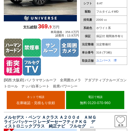
シフト
８AT
駆動
フルタイム４WD
排気量
2000 cc
369.
9
支払総額
万円
系統色
ホワイト系
車両価格：356.0万円
諸費用：13.9万円
保証
保証付 期間条件有り
法定整備
法定整備付
車台番号
316
(下3桁)
ユニバース 堺
取扱店舗
[関西:大阪府] パノラマサンルーフ 全周囲カメラ アダプティブクルーズコン
トロール ナッパ白革シート 前席パワーシー
ネットで相談
電話で相談
在庫確認・見積もり依頼
無料 0120-070-960
メルセデス・ベンツ Ａクラス Ａ２００ｄ ＡＭＧ
ラインパッケージ レーダーセーフティＰＫＧ デ
ィストロニックプラス 純正ナビ フルセグ リ
アビューカメラ シートヒーター 左右独立調整