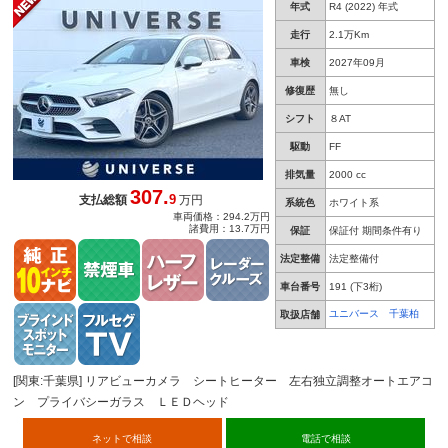
年式
R4 (2022) 年式
オートエアコン プライバシーガラス ＬＥＤヘ
ッド 純正１８インチＡＷ ＥＴＣ 禁煙車
走行
2.1万Km
車検
2027年09月
修復歴
無し
シフト
８AT
駆動
FF
排気量
2000 cc
307.
9
支払総額
万円
系統色
ホワイト系
車両価格：294.2万円
諸費用：13.7万円
保証
保証付 期間条件有り
法定整備
法定整備付
車台番号
191
(下3桁)
ユニバース 千葉柏
取扱店舗
[関東:千葉県] リアビューカメラ シートヒーター 左右独立調整オートエアコ
ン プライバシーガラス ＬＥＤヘッド
ネットで相談
電話で相談