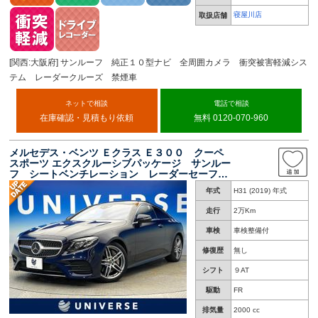
寝屋川店
取扱店舗
[関西:大阪府] サンルーフ 純正１０型ナビ 全周囲カメラ 衝突被害軽減シス
テム レーダークルーズ 禁煙車
ネットで相談
電話で相談
在庫確認・見積もり依頼
無料 0120-070-960
メルセデス・ベンツ Ｅクラス Ｅ３００ クーペ
スポーツ エクスクルーシブパッケージ サンルー
フ シートベンチレーション レーダーセーフテ
ィパッケージ ナッパ革シート 純正１９インチ
年式
H31 (2019) 年式
アルミホイール ヘッドアップディスプレイ マ
ルチビームＬＥＤ 全周囲カメラ
走行
2万Km
車検
車検整備付
修復歴
無し
シフト
９AT
駆動
FR
排気量
2000 cc