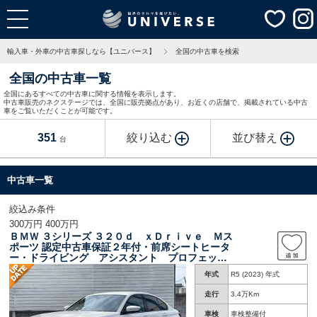
輸入車・外車の中古車探しなら【ユニバース】
全国の中古車を検索
全国の中古車一覧
全国にあるすべての中古車に関する情報を表示します。
中古車販売のネクステージでは、全国に販売拠点があり、お近くの店舗で、掲載されている中古
車をご覧いただくことが可能です。
351
絞り込む
並び替え
台
中古車一覧
絞込み条件
300万円 400万円
ＢＭＷ ３シリーズ ３２０ｄ ｘＤｒｉｖｅ Ｍス
ポーツ 認定中古車保証２年付・前席シートヒータ
ー・ドライビング アシスタント プロフェッシ
ョナル・アラウンドビューモニター・ハーフレザ
年式
R5 (2023) 年式
ーシート・ヘッドアップディスプレイ・アップル
カープレイ
走行
3.4万Km
車検
車検整備付