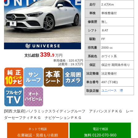
ター アンビエントライト オートハイビーム
走行
2.4万Km
全周囲カメラ キーレス
車検
車検整備付
修復歴
無し
シフト
８AT
駆動
FF
排気量
2000 cc
339.
9
支払総額
万円
系統色
ホワイト系
車両価格：320.6万円
諸費用：19.3万円
保証
保証付 期間条件有り
法定整備
法定整備付
車台番号
497
(下3桁)
ユニバース 堺
取扱店舗
[関西:大阪府] パノラミックスライディングルーフ アドバンスドＰＫＧ レー
ダーセーフティＰＫＧ ナビゲーションＰＫＧ
ネットで相談
電話で相談
在庫確認・見積もり依頼
無料 0120-070-960