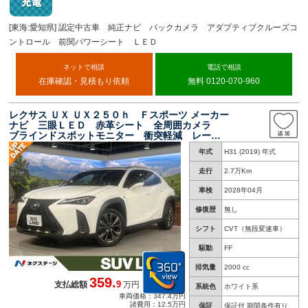
[東海:愛知県] 認定中古車 純正ナビ バックカメラ アダプティブクルーズコ
ントロール 前関パワーシート ＬＥＤ
ネットで相談
電話で相談
在庫確認・見積もり依頼
無料 0120-070-960
レクサス ＵＸ ＵＸ２５０ｈ Ｆスポーツ メーカー
ナビ 三眼ＬＥＤ 赤革シート 全周囲カメラ
ブラインドスポットモニター 衝突軽減 レーダ
ークルーズ シートヒーター 電動リアゲート
年式
H31 (2019) 年式
パワーシート 純正１８ＡＷ
走行
2.7万Km
車検
2028年04月
修復歴
無し
シフト
CVT（無段変速車）
駆動
FF
排気量
2000 cc
359.
9
支払総額
万円
系統色
ホワイト系
車両価格：347.4万円
諸費用：12.5万円
保証
保証付 期間条件有り