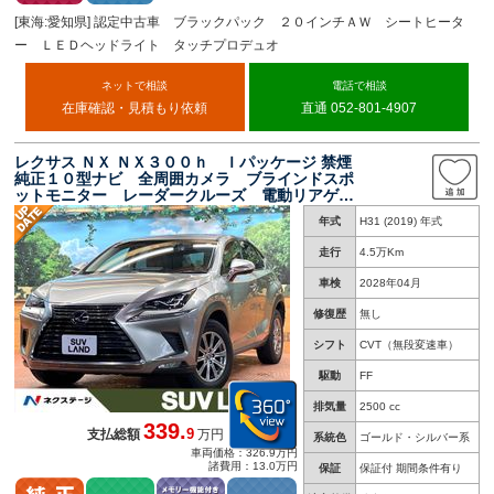
[東海:愛知県] 認定中古車 ブラックパック ２０インチＡＷ シートヒータ
ー ＬＥＤヘッドライト タッチプロデュオ
ネットで相談
電話で相談
在庫確認・見積もり依頼
直通 052-801-4907
レクサス ＮＸ ＮＸ３００ｈ Ｉパッケージ 禁煙
純正１０型ナビ 全周囲カメラ ブラインドスポ
ットモニター レーダークルーズ 電動リアゲー
ト 三眼ＬＥＤヘッド オートハイビーム シー
年式
H31 (2019) 年式
トヒーター メモリーシート 純正１７インチア
ルミ ＥＴＣ
走行
4.5万Km
車検
2028年04月
修復歴
無し
シフト
CVT（無段変速車）
駆動
FF
排気量
2500 cc
339.
9
支払総額
万円
系統色
ゴールド・シルバー系
車両価格：326.9万円
諸費用：13.0万円
保証
保証付 期間条件有り