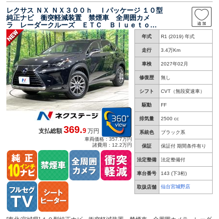
レクサス ＮＸ ＮＸ３００ｈ Ｉパッケージ １０型
純正ナビ 衝突軽減装置 禁煙車 全周囲カメ
ラ レーダークルーズ ＥＴＣ Ｂｌｕｅｔｏｏ
ｔｈ フルセグ ドラレコ シートヒーター パ
年式
R1 (2019) 年式
ワーバックドア 合皮シート ＬＥＤヘッド Ｌ
ＥＤフォグ
走行
3.4万Km
車検
2027年02月
修復歴
無し
シフト
CVT（無段変速車）
駆動
FF
排気量
2500 cc
369.
9
支払総額
万円
系統色
ブラック系
車両価格：357.7万円
諸費用：12.2万円
保証
保証付 期間条件有り
法定整備
法定整備付
車台番号
143
(下3桁)
仙台宮城野店
取扱店舗