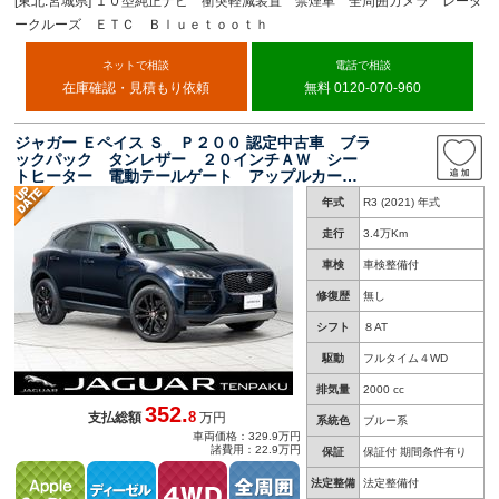
[東北:宮城県] １０型純正ナビ 衝突軽減装置 禁煙車 全周囲カメラ レーダ
ークルーズ ＥＴＣ Ｂｌｕｅｔｏｏｔｈ
ネットで相談
電話で相談
在庫確認・見積もり依頼
無料 0120-070-960
ジャガー Ｅペイス Ｓ Ｐ２００ 認定中古車 ブラ
ックパック タンレザー ２０インチＡＷ シー
トヒーター 電動テールゲート アップルカープ
レイ アンドロイドオート
年式
R3 (2021) 年式
走行
3.4万Km
車検
車検整備付
修復歴
無し
シフト
８AT
駆動
フルタイム４WD
排気量
2000 cc
352.
8
支払総額
万円
系統色
ブルー系
車両価格：329.9万円
諸費用：22.9万円
保証
保証付 期間条件有り
法定整備
法定整備付