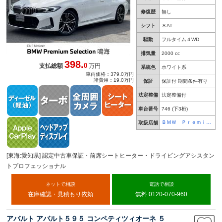
修復歴
無し
シフト
８AT
駆動
フルタイム４WD
排気量
2000 cc
398.
0
支払総額
万円
系統色
ホワイト系
車両価格：379.0万円
諸費用：19.0万円
保証
保証付 期間条件有り
法定整備
法定整備付
車台番号
746
(下3桁)
ＢＭＷ Ｐｒｅｍｉｕ
取扱店舗
ｍ Ｓｅｌｅｃｔｉｏ
ｎ 鳴海
[東海:愛知県] 認定中古車保証・前席シートヒーター・ドライビングアシスタン
トプロフェッショナル
ネットで相談
電話で相談
在庫確認・見積もり依頼
無料 0120-070-960
アバルト アバルト５９５ コンペティツィオーネ ５