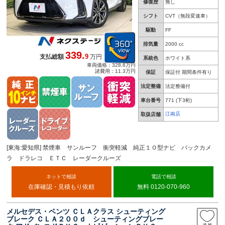
修復歴
無し
シフト
CVT（無段変速車）
駆動
FF
排気量
2000 cc
339.
9
支払総額
万円
系統色
ホワイト系
車両価格：328.6万円
諸費用：11.3万円
保証
保証付 期間条件有り
法定整備
法定整備付
車台番号
771
(下3桁)
江南店
取扱店舗
[東海:愛知県] 禁煙車 サンルーフ 衝突軽減 純正１０型ナビ バックカメ
ラ ドラレコ ＥＴＣ レーダークルーズ
ネットで相談
電話で相談
在庫確認・見積もり依頼
無料 0120-070-960
メルセデス・ベンツ ＣＬＡクラス シューティング
ブレーク ＣＬＡ２００ｄ シューティングブレー