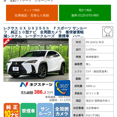
車 電動リアゲート レザーシート
ネットで相談
電話で相談
在庫確認・見積もり依頼
無料 0120-070-960
レクサス ＵＸ ＵＸ２５０ｈ Ｆスポーツ サンルー
フ 純正１０型ナビ 全周囲カメラ 衝突被害軽
減システム レーダークルーズ 禁煙車 ハーフ
レザーシート ドラレコ コーナーセンサー ス
年式
R3 (2021) 年式
マートキー ＬＥＤヘッド ビルトインＥＴＣ
パワ―シート
走行
3.4万Km
車検
車検整備付
修復歴
無し
シフト
CVT（無段変速車）
駆動
FF
排気量
2000 cc
386.
2
支払総額
万円
系統色
ホワイト系
車両価格：369.0万円
諸費用：17.2万円
保証
保証付 期間条件有り
法定整備
法定整備付
車台番号
819
(下3桁)