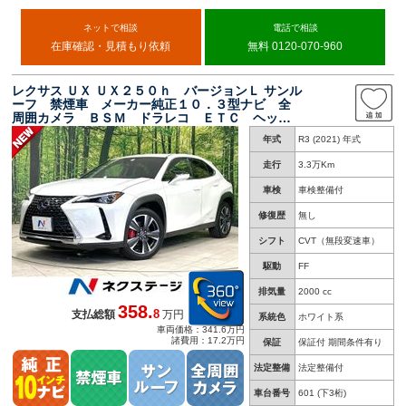
ネットで相談
電話で相談
在庫確認・見積もり依頼
無料 0120-070-960
レクサス ＵＸ ＵＸ２５０ｈ バージョンＬ サンル
ーフ 禁煙車 メーカー純正１０．３型ナビ 全
周囲カメラ ＢＳＭ ドラレコ ＥＴＣ ヘッド
アップディスプレイ 衝突軽減装置 レーダーク
年式
R3 (2021) 年式
ルーズ シートベンチレーション ハンドルヒー
ター ＬＥＤヘッド
走行
3.3万Km
車検
車検整備付
修復歴
無し
シフト
CVT（無段変速車）
駆動
FF
排気量
2000 cc
358.
8
支払総額
万円
系統色
ホワイト系
車両価格：341.6万円
諸費用：17.2万円
保証
保証付 期間条件有り
法定整備
法定整備付
車台番号
601
(下3桁)