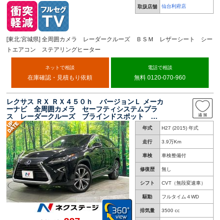
仙台利府店
取扱店舗
[東北:宮城県] 全周囲カメラ レーダークルーズ ＢＳＭ レザーシート シー
トエアコン ステアリングヒーター
ネットで相談
電話で相談
在庫確認・見積もり依頼
無料 0120-070-960
レクサス ＲＸ ＲＸ４５０ｈ バージョンＬ メーカ
ーナビ 全周囲カメラ セーフティシステムプラ
ス レーダークルーズ ブラインドスポット ヘ
ッドアップディスプレイ 三眼ＬＥＤヘッド シ
年式
H27 (2015) 年式
ートベンチレーション シートヒーター パワー
バックドア
走行
3.9万Km
車検
車検整備付
修復歴
無し
シフト
CVT（無段変速車）
駆動
フルタイム４WD
排気量
3500 cc