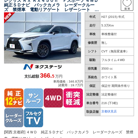
レクサス ＲＸ ＲＸ４５０ｈ Ｆスポーツ ４ＷＤ
純正ＳＤナビ バックカメラ レーダークルー
ズ 禁煙車 電動リアゲート レザーシート 前
席シートエアコン ドラレコ コーナーセンサ
年式
H27 (2015) 年式
ー スマートキー ＬＥＤヘッド ビルトインＥ
ＴＣ
走行
5.3万Km
車検
車検整備付
修復歴
無し
シフト
CVT（無段変速車）
駆動
フルタイム４WD
排気量
3500 cc
366.
5
支払総額
万円
系統色
ホワイト系
車両価格：346.8万円
諸費用：19.7万円
保証
保証付 期間条件有り
法定整備
法定整備付
車台番号
216
(下3桁)
京都伏見店
取扱店舗
[関西:京都府] ４ＷＤ 純正ＳＤナビ バックカメラ レーダークルーズ 禁煙