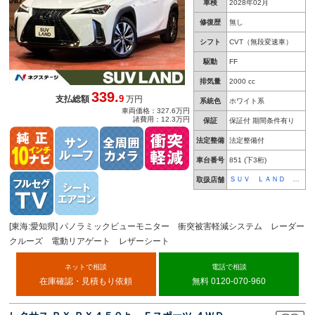
車検
2028年02月
修復歴
無し
シフト
CVT（無段変速車）
駆動
FF
排気量
2000 cc
339.
9
支払総額
万円
系統色
ホワイト系
車両価格：327.6万円
諸費用：12.3万円
保証
保証付 期間条件有り
法定整備
法定整備付
車台番号
851
(下3桁)
ＳＵＶ ＬＡＮＤ 名
取扱店舗
古屋
[東海:愛知県] パノラミックビューモニター 衝突被害軽減システム レーダー
クルーズ 電動リアゲート レザーシート
ネットで相談
電話で相談
在庫確認・見積もり依頼
無料 0120-070-960