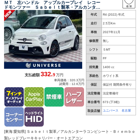
ＭＴ 左ハンドル アップルカープレイ レコー
ドモンツァー Ｓａｂｅｌｔ製革・アルカンター
ラコンビシート Ｂｒｅｍｂｏ製レッドブレーキ
年式
R4 (2022) 年式
キャリパー オートエアコン 純正１７インチア
ルミ 禁煙車 ＥＴＣ
走行
2.5万Km
車検
2027年11月
修復歴
無し
シフト
５MT
駆動
FF
排気量
1400 cc
332.
9
支払総額
万円
系統色
ホワイト系
車両価格：320.3万円
諸費用：12.6万円
保証
保証付 期間条件有り
法定整備
法定整備付
車台番号
673
(下3桁)
ユニバース 名古屋
取扱店舗
[東海:愛知県] Ｓａｂｅｌｔ製革／アルカンターラコンビシート・Ｂｒｅｍｂｏ
製レッドブレーキキャリパー・オートエアコン