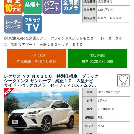
法定整備
法定整備付
車台番号
820
(下3桁)
ＳＵＶ ＬＡＮＤ 横
取扱店舗
浜町田
[関東:東京都] 全周囲カメラ ブラインドスポットモニター レーダークルー
ズ 電動リアゲート 三眼ＬＥＤヘッド ＥＴＣ
ネットで相談
電話で相談
在庫確認・見積もり依頼
無料 0120-070-960
レクサス ＮＸ ＮＸ３００ 特別仕様車 ブラック
シークエンス サンルーフ 純正１０．３型ナビ
サイド・バックカメラ セーフティシステムプラ
ス レーダークルーズ 禁煙車 電動リアゲー
年式
H30 (2018) 年式
ト レザーシート ドラレコ コーナーセンサ
ー スマートキー ＬＥＤヘッド
走行
3万Km
車検
2028年06月
修復歴
無し
シフト
６AT