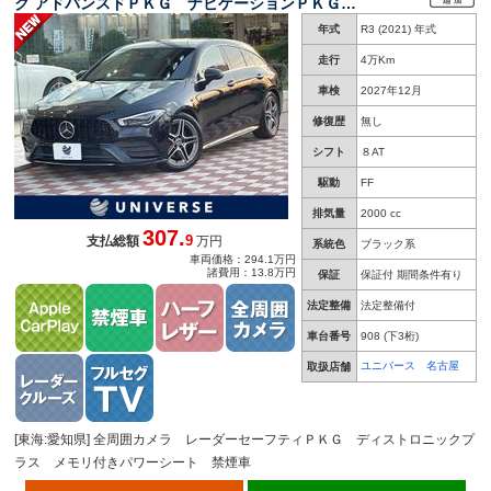
ク アドバンスドＰＫＧ ナビゲーションＰＫＧ
Ａｐｐｌｅｃａｒｐｌａｙ 全周囲カメラ レー
年式
R3 (2021) 年式
ダーセーフティＰＫＧ ディストロニックプラ
ス メモリ付きパワーシート シートヒーター
走行
4万Km
ハーフレザー 禁煙車 ＥＴＣ
車検
2027年12月
修復歴
無し
シフト
８AT
駆動
FF
排気量
2000 cc
307.
9
支払総額
万円
系統色
ブラック系
車両価格：294.1万円
諸費用：13.8万円
保証
保証付 期間条件有り
法定整備
法定整備付
車台番号
908
(下3桁)
ユニバース 名古屋
取扱店舗
[東海:愛知県] 全周囲カメラ レーダーセーフティＰＫＧ ディストロニックプ
ラス メモリ付きパワーシート 禁煙車