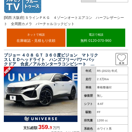
[関西:大阪府] ＳラインＰＫＧ ４ゾーンオートエアコン ハーフレザーシー
ト 全周囲カメラ バーチャルコックピット
ネットで相談
電話で相談
在庫確認・見積もり依頼
無料 0120-070-960
プジョー ４０８ ＧＴ ３６０度ビジョン マトリク
スＬＥＤヘッドライト ハンズフリーパワーバッ
クドア 合皮／アルカンターラコンビシート 運
転席パワーシート 前席シートヒーター レーダ
年式
R5 (2023) 年式
ークルーズコントロール ワンオーナー 禁煙
走行
2.3万Km
車検
車検整備付
修復歴
無し
シフト
８AT
駆動
FF
排気量
1200 cc
359.
9
支払総額
万円
系統色
ホワイト系