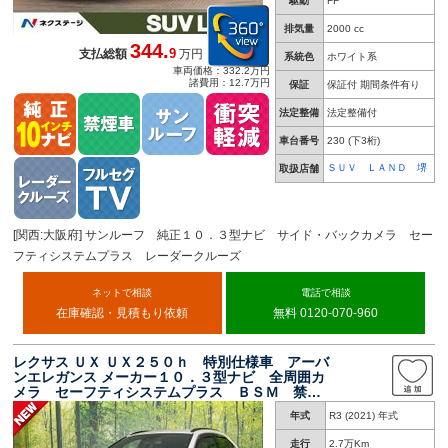
駆動
FF
排気量
2000 cc
344.
9
支払総額
万円
系統色
ホワイト系
車両価格：332.2万円
諸費用：12.7万円
保証
保証付 期間条件有り
法定整備
法定整備付
車台番号
230
(下3桁)
ＳＵＶ ＬＡＮＤ 堺
取扱店舗
[関西:大阪府] サンルーフ 純正１０．３型ナビ サイド・バックカメラ セー
フティシステムプラス レーダークルーズ
ネットで相談
電話で相談
在庫確認・見積もり依頼
無料 0120-070-960
レクサス ＵＸ ＵＸ２５０ｈ 特別仕様車 アーバ
ンエレガンス メーカー１０．３型ナビ 全周囲カ
メラ セーフティシステムプラス ＢＳＭ 禁煙
車 電動リアゲート 合皮シート シートヒータ
年式
R3 (2021) 年式
ー ドラレコ ＬＥＤヘッド ルーフレール Ｅ
ＴＣ２．０ 純正１８インチＡＷ
走行
2.7万Km