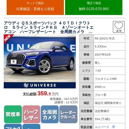
ネットで相談
電話で相談
在庫確認・見積もり依頼
無料 0120-070-960
アウディ Ｑ５スポーツバック ４０ＴＤＩクワト
ロ Ｓライン ＳラインＰＫＧ ４ゾーンオートエ
アコン ハーフレザーシート 全周囲カメラ バ
ーチャルコックピットプラス マトリクスＬＥＤ
年式
R4 (2022) 年式
ヘッドライト 純正１９インチＡＷ ダイナミッ
クインジケーター 禁煙車
走行
5.3万Km
車検
2027年03月
修復歴
無し
シフト
７AT
駆動
フルタイム４WD
排気量
2000 cc
359.
9
支払総額
万円
系統色
ブルー系
車両価格：347.0万円
諸費用：12.9万円
保証
保証付 期間条件有り
法定整備
法定整備付
車台番号
554
(下3桁)
ユニバース 堺
取扱店舗