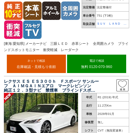
法定整備
法定整備付
車台番号
751
(下3桁)
ＳＵＶ ＬＡＮＤ 豊
取扱店舗
橋
[東海:愛知県] メーカーナビ 三眼ＬＥＤ 赤革シート 全周囲カメラ ブライ
ンドスポットモニター 衝突軽減 レーダーク
ネットで相談
電話で相談
在庫確認・見積もり依頼
無料 0120-070-960
レクサス ＥＳ ＥＳ３００ｈ Ｆスポーツ サンルー
フ ＡＩＭＧＡＩＮエアロ マークレビンソン
純正１２．３型ナビ 禁煙車 ブラインドスポッ
ト ヘッドアップディスプレイ パワートランク
年式
R1 (2019) 年式
リッド シートエアコン ３眼ＬＥＤヘッドラン
プ
走行
11.2万Km
車検
2028年01月
修復歴
無し
シフト
CVT（無段変速車）