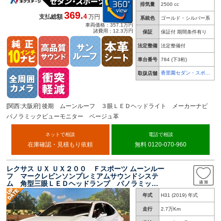
排気量
2500 cc
369.
4
支払総額
万円
系統色
ゴールド・シルバー系
車両価格：357.1万円
諸費用：12.3万円
保証
保証付 期間条件有り
法定整備
法定整備付
車台番号
784
(下3桁)
香里園セダン・スポー
取扱店舗
ツ専門店
[関西:大阪府] 後期 ムーンルーフ ３眼ＬＥＤヘッドライト メーカーナビ
パノラミックビューモニター ベージュ革
ネットで相談
電話で相談
在庫確認・見積もり依頼
無料 0120-070-960
レクサス ＵＸ ＵＸ２００ Ｆスポーツ ムーンルー
フ マークレビンソンプレミアムサウンドシステ
ム 角型三眼ＬＥＤヘッドランプ パノラミック
ビューモニター シートベンチレーション パワ
年式
H31 (2019) 年式
ーバックドア 純正１０．３型ナビ セーフティ
システムプラス
走行
2.7万Km