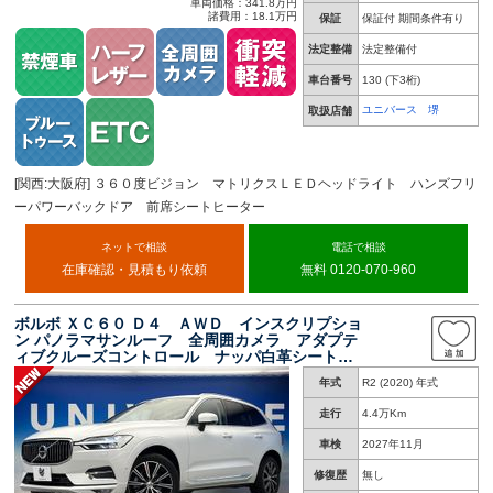
車両価格：341.8万円
諸費用：18.1万円
保証
保証付 期間条件有り
法定整備
法定整備付
車台番号
130
(下3桁)
ユニバース 堺
取扱店舗
[関西:大阪府] ３６０度ビジョン マトリクスＬＥＤヘッドライト ハンズフリ
ーパワーバックドア 前席シートヒーター
ネットで相談
電話で相談
在庫確認・見積もり依頼
無料 0120-070-960
ボルボ ＸＣ６０ Ｄ４ ＡＷＤ インスクリプショ
ン パノラマサンルーフ 全周囲カメラ アダプテ
ィブクルーズコントロール ナッパ白革シート
前席パワーシート・ベンチレーション 全席シー
年式
R2 (2020) 年式
トヒーター ヘッドアップディスプレイ ハーマ
ンカードン 電動リアゲート
走行
4.4万Km
車検
2027年11月
修復歴
無し