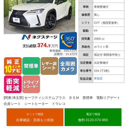
車検
車検整備付
修復歴
無し
シフト
CVT（無段変速車）
駆動
FF
排気量
2000 cc
374.
9
支払総額
万円
系統色
ホワイト系
車両価格：359.0万円
諸費用：15.9万円
保証
保証付 期間条件有り
法定整備
法定整備付
車台番号
334
(下3桁)
草加店
取扱店舗
[関東:埼玉県] セーフティシステムプラス ＢＳＭ 禁煙車 電動リアゲート
合皮シート シートヒーター ドラレコ
ネットで相談
電話で相談
在庫確認・見積もり依頼
無料 0120-070-960