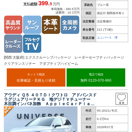
399.
9
支払総額
万円
系統色
ブルー系
車両価格：380.6万円
諸費用：19.3万円
保証
保証付 期間条件有り
法定整備
法定整備付
車台番号
212
(下3桁)
ユニバース 堺
取扱店舗
[関西:大阪府] エクスクルーシブパッケージ レーダーセーフティパッケージ
クリアランスソナー アダプティブハイビーム
ネットで相談
電話で相談
在庫確認・見積もり依頼
無料 0120-070-960
アウディ Ｑ５ ４０ＴＤＩクワトロ アドバンスド
ラグジュアリーＰＫＧ 地デジＴＶチューナー
木目調インパネ加飾 ＡｐｐｌｅＣａｒＰｌａ
ｙ 黒革 アダプティブクルコン 全周囲カメ
年式
R3 (2021) 年式
ラ 全席シートヒーター パワーバックドア Ｌ
ＥＤヘッド ＥＴＣ 禁煙車
走行
6.3万Km
車検
2028年07月