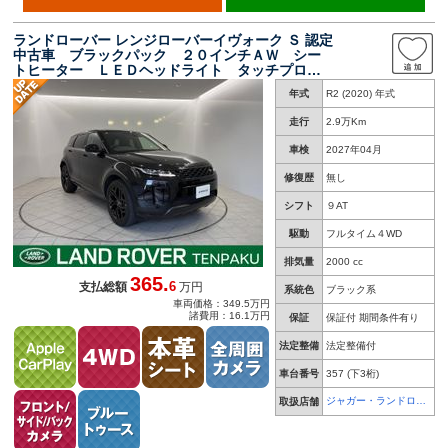
ランドローバー レンジローバーイヴォーク Ｓ 認定
中古車 ブラックパック ２０インチＡＷ シー
トヒーター ＬＥＤヘッドライト タッチプロデ
ュオ イオン空気清浄テクノロジー 電動テール
年式
R2 (2020) 年式
ゲート アップルカープレイ アンドロイドオー
ト
走行
2.9万Km
車検
2027年04月
修復歴
無し
シフト
９AT
駆動
フルタイム４WD
排気量
2000 cc
365.
6
支払総額
万円
系統色
ブラック系
車両価格：349.5万円
諸費用：16.1万円
保証
保証付 期間条件有り
法定整備
法定整備付
車台番号
357
(下3桁)
ジャガー・ランドロー
取扱店舗
バー 天白