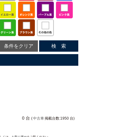
条件をクリア
検 索
0 台
(
中古車
掲載台数:1950 台)
詳しくは、
お取り寄せ
をご覧ください。