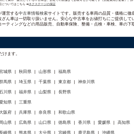
証についてはこちら ➡
ネクステージの保証
）が運営する
中古車情報検索
サイトです。販売する車両の品質・価格に徹
改ざん車は一切取り扱いません。安心な
中古車をお値打ちに
ご提供して
コーティングなどの用品販売、自動車保険、整備・点検・車検、車の下
だけます。
宮城県
秋田県
山形県
福島県
群馬県
埼玉県
千葉県
東京都
神奈川県
石川県
福井県
山梨県
長野県
愛知県
三重県
大阪府
兵庫県
奈良県
和歌山県
岡山県
広島県
山口県
徳島県
香川県
愛媛県
高知県
長崎県
熊本県
大分県
宮崎県
鹿児島県
沖縄県