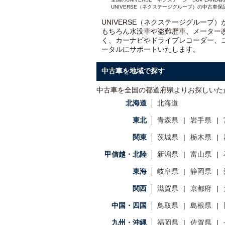
UNIVERSE（ネクステージグループ）の中古車保
UNIVERSE（ネクステージグループ
もちろん水没車や盗難歴車、メーター
く、カーナビやドライブレコーダー、
ータルにサポートいたします。
中古車を地域で探す
中古車を全国の都道府県よりお探しいた
北海道
北海道
東北
青森県
岩手県
関東
茨城県
栃木県
甲信越・北陸
新潟県
富山県
東海
岐阜県
静岡県
関西
滋賀県
京都府
中国・四国
鳥取県
島根県
九州・沖縄
福岡県
佐賀県