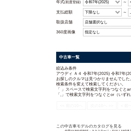
年式
～
(初度登録)
支払総額
～
取扱店舗
360度画像
中古車一覧
絞込み条件
アウディ Ａ４ 令和7年(2025) 令和7年(20
お探しのクルマは見つかりませんでした
検索条件を変えて検索してください。
「 」スペースで検索文字列をつなぐとa
「,」で検索文字列をつなぐとor（いず
<< 前の10へ
次の10へ >>
< 前
この中古車モデルのカタログを見る
全国のUNIVERSE・ネクステージ・SUV L