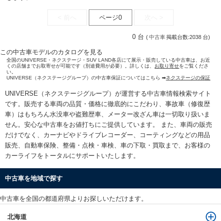
< 前へ
ページ0
次へ >
0 台
(
中古車
掲載台数:2038 台)
この中古車モデルのカタログを見る
全国のUNIVERSE・ネクステージ・SUV LAND各店にて展示・販売している中古車は、お近
くの店舗までお取寄せが可能です（別途費用が必要）。詳しくは、
お取り寄せ
をご覧くださ
い。
UNIVERSE（ネクステージグループ）の中古車保証についてはこちら ➡
ネクステージの保証
UNIVERSE（ネクステージグループ）が運営する
中古車情報検索
サイト
です。販売する車両の品質・価格に徹底的にこだわり、事故車（修復歴
車）はもちろん水没車や盗難歴車、メーター改ざん車は一切取り扱いま
せん。安心な
中古車をお値打ちに
ご提供しています。 また、車両の販売
だけでなく、カーナビやドライブレコーダー、コーティングなどの用品
販売、自動車保険、整備・点検・車検、車の下取・買取まで、お客様の
カーライフをトータルにサポートいたします。
中古車を地域で探す
中古車を全国の都道府県よりお探しいただけます。
北海道