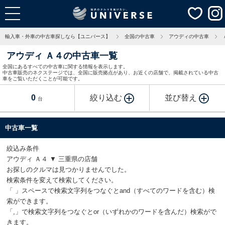
輸入車・外車の中古車探しなら【ユニバース】
全国の中古車
アウディの中古車
アウディ Ａ４の中古車一覧
全国にあるすべての中古車に関する情報を表示します。
中古車販売のネクステージでは、全国に販売拠点があり、お近くの店舗で、掲載されている中古
車をご覧いただくことが可能です。
0
絞り込む
並び替え
台
中古車一覧
絞込み条件
アウディ Ａ４ ▼ 三重県の店舗
お探しのクルマは見つかりませんでした。
検索条件を変えて検索してください。
「 」スペースで検索文字列をつなぐとand（すべてのワードを含む）検
索ができます。
「,」で検索文字列をつなぐとor（いずれかのワードを含んだ）検索がで
きます。