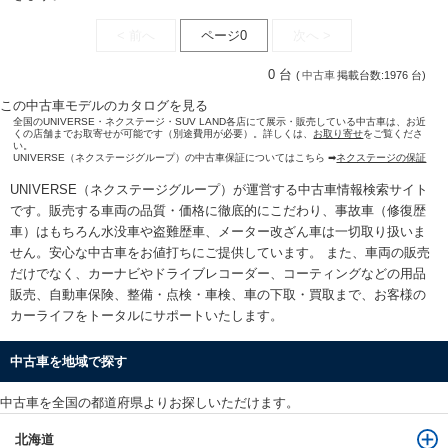
< 前へ
ページ0
次へ >
0 台
(
中古車
掲載台数:1976 台)
この中古車モデルのカタログを見る
全国のUNIVERSE・ネクステージ・SUV LAND各店にて展示・販売している中古車は、お近
くの店舗までお取寄せが可能です（別途費用が必要）。詳しくは、
お取り寄せ
をご覧くださ
い。
UNIVERSE（ネクステージグループ）の中古車保証についてはこちら ➡
ネクステージの保証
UNIVERSE（ネクステージグループ）が運営する
中古車情報検索
サイト
です。販売する車両の品質・価格に徹底的にこだわり、事故車（修復歴
車）はもちろん水没車や盗難歴車、メーター改ざん車は一切取り扱いま
せん。安心な
中古車をお値打ちに
ご提供しています。 また、車両の販売
だけでなく、カーナビやドライブレコーダー、コーティングなどの用品
販売、自動車保険、整備・点検・車検、車の下取・買取まで、お客様の
カーライフをトータルにサポートいたします。
中古車を地域で探す
中古車を全国の都道府県よりお探しいただけます。
北海道