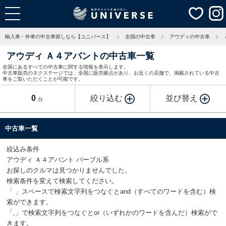
輸入車・外車の中古車探しなら【ユニバース】
全国の中古車
アウディの中古車
アウディ Ａ４アバントの中古車一覧
全国にあるすべての中古車に関する情報を表示します。
中古車販売のネクステージでは、全国に販売拠点があり、お近くの店舗で、掲載されている中古
車をご覧いただくことが可能です。
0
絞り込む
並び替え
台
中古車一覧
絞込み条件
アウディ Ａ４アバント パープル系
お探しのクルマは見つかりませんでした。
検索条件を変えて検索してください。
「 」スペースで検索文字列をつなぐとand（すべてのワードを含む）検
索ができます。
「,」で検索文字列をつなぐとor（いずれかのワードを含んだ）検索がで
きます。