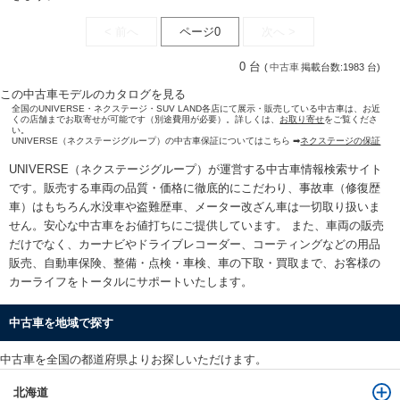
< 前へ
ページ0
次へ >
0 台
(
中古車
掲載台数:1983 台)
この中古車モデルのカタログを見る
全国のUNIVERSE・ネクステージ・SUV LAND各店にて展示・販売している中古車は、お近
くの店舗までお取寄せが可能です（別途費用が必要）。詳しくは、
お取り寄せ
をご覧くださ
い。
UNIVERSE（ネクステージグループ）の中古車保証についてはこちら ➡
ネクステージの保証
UNIVERSE（ネクステージグループ）が運営する
中古車情報検索
サイト
です。販売する車両の品質・価格に徹底的にこだわり、事故車（修復歴
車）はもちろん水没車や盗難歴車、メーター改ざん車は一切取り扱いま
せん。安心な
中古車をお値打ちに
ご提供しています。 また、車両の販売
だけでなく、カーナビやドライブレコーダー、コーティングなどの用品
販売、自動車保険、整備・点検・車検、車の下取・買取まで、お客様の
カーライフをトータルにサポートいたします。
中古車を地域で探す
中古車を全国の都道府県よりお探しいただけます。
北海道