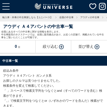
輸入車・外車の中古車探しなら【ユニバース】
全国の中古車
アウディの中古車
アウディ Ａ４アバントの中古車一覧
全国にあるすべての中古車に関する情報を表示します。
中古車販売のネクステージでは、全国に販売拠点があり、お近くの店舗で、掲載されている中古
車をご覧いただくことが可能です。
0
絞り込む
並び替え
台
中古車一覧
絞込み条件
アウディ Ａ４アバント ガンメタ系
お探しのクルマは見つかりませんでした。
検索条件を変えて検索してください。
「 」スペースで検索文字列をつなぐとand（すべてのワードを含む）検
索ができます。
「,」で検索文字列をつなぐとor（いずれかのワードを含んだ）検索がで
きます。