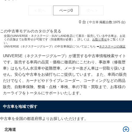
< 前へ
ページ0
次へ >
0 台
(
中古車
掲載台数:1975 台)
この中古車モデルのカタログを見る
全国のUNIVERSE・ネクステージ・SUV LAND各店にて展示・販売している中古車は、お近
くの店舗までお取寄せが可能です（別途費用が必要）。詳しくは、
お取り寄せ
をご覧くださ
い。
UNIVERSE（ネクステージグループ）の中古車保証についてはこちら ➡
ネクステージの保証
UNIVERSE（ネクステージグループ）が運営する
中古車情報検索
サイト
です。販売する車両の品質・価格に徹底的にこだわり、事故車（修復歴
車）はもちろん水没車や盗難歴車、メーター改ざん車は一切取り扱いま
せん。安心な
中古車をお値打ちに
ご提供しています。 また、車両の販売
だけでなく、カーナビやドライブレコーダー、コーティングなどの用品
販売、自動車保険、整備・点検・車検、車の下取・買取まで、お客様の
カーライフをトータルにサポートいたします。
中古車を地域で探す
中古車を全国の都道府県よりお探しいただけます。
北海道