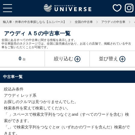
輸入車・外車の中古車探しなら【ユニバース】
全国の中古車
アウディの中古車
アウディ Ａ５の中古車一覧
全国にあるすべての中古車に関する情報を表示します。
中古車販売のネクステージでは、全国に販売拠点があり、お近くの店舗で、掲載されている中古
車をご覧いただくことが可能です。
0
絞り込む
並び替え
台
中古車一覧
絞込み条件
アウディ レッド系
お探しのクルマは見つかりませんでした。
検索条件を変えて検索してください。
「 」スペースで検索文字列をつなぐとand（すべてのワードを含む）検
索ができます。
「,」で検索文字列をつなぐとor（いずれかのワードを含んだ）検索がで
きます。