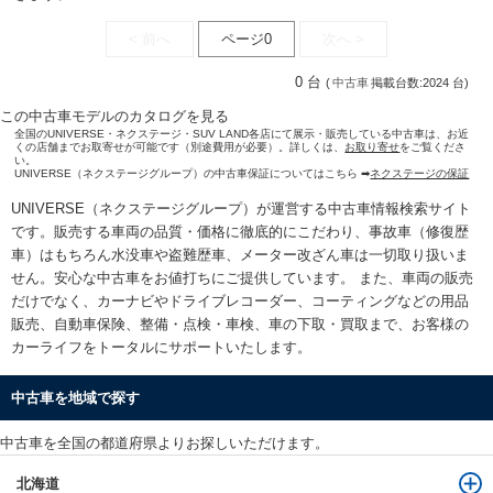
< 前へ
ページ0
次へ >
0 台
(
中古車
掲載台数:2024 台)
この中古車モデルのカタログを見る
全国のUNIVERSE・ネクステージ・SUV LAND各店にて展示・販売している中古車は、お近
くの店舗までお取寄せが可能です（別途費用が必要）。詳しくは、
お取り寄せ
をご覧くださ
い。
UNIVERSE（ネクステージグループ）の中古車保証についてはこちら ➡
ネクステージの保証
UNIVERSE（ネクステージグループ）が運営する
中古車情報検索
サイト
です。販売する車両の品質・価格に徹底的にこだわり、事故車（修復歴
車）はもちろん水没車や盗難歴車、メーター改ざん車は一切取り扱いま
せん。安心な
中古車をお値打ちに
ご提供しています。 また、車両の販売
だけでなく、カーナビやドライブレコーダー、コーティングなどの用品
販売、自動車保険、整備・点検・車検、車の下取・買取まで、お客様の
カーライフをトータルにサポートいたします。
中古車を地域で探す
中古車を全国の都道府県よりお探しいただけます。
北海道