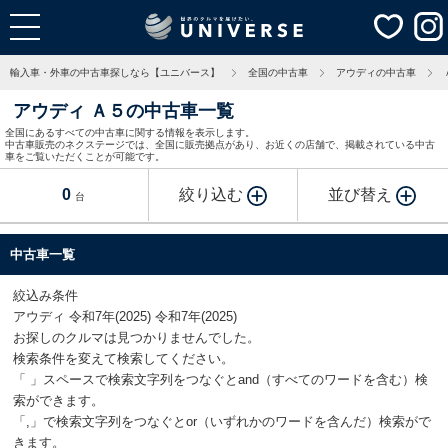
輸入車・外車の中古車探しなら【ユニバース】
全国の中古車
アウディの中古車
アウディ Ａ５の中古車一覧
全国にあるすべての中古車に関する情報を表示します。
中古車販売のネクステージでは、全国に販売拠点があり、お近くの店舗で、掲載されている中古
車をご覧いただくことが可能です。
0
絞り込む
並び替え
台
中古車一覧
絞込み条件
アウディ 令和7年(2025) 令和7年(2025)
お探しのクルマは見つかりませんでした。
検索条件を変えて検索してください。
「 」スペースで検索文字列をつなぐとand（すべてのワードを含む）検
索ができます。
「,」で検索文字列をつなぐとor（いずれかのワードを含んだ）検索がで
きます。