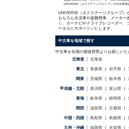
UNIVERSE（ネクステージグループ）の中古車保
UNIVERSE（ネクステージグループ
もちろん水没車や盗難歴車、メーター
く、カーナビやドライブレコーダー、
ータルにサポートいたします。
中古車を地域で探す
中古車を全国の都道府県よりお探しいた
北海道
北海道
東北
青森県
岩手県
関東
茨城県
栃木県
甲信越・北陸
新潟県
富山県
東海
岐阜県
静岡県
関西
滋賀県
京都府
中国・四国
鳥取県
島根県
九州・沖縄
福岡県
佐賀県