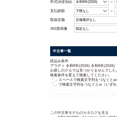
年式
～
(初度登録)
支払総額
～
取扱店舗
360度画像
中古車一覧
絞込み条件
アウディ 令和8年(2026) 令和8年(2026)
お探しのクルマは見つかりませんでした
検索条件を変えて検索してください。
「 」スペースで検索文字列をつなぐとa
「,」で検索文字列をつなぐとor（いず
<< 前の10へ
次の10へ >>
< 前
この中古車モデルのカタログを見る
全国のUNIVERSE・ネクステージ・SUV L