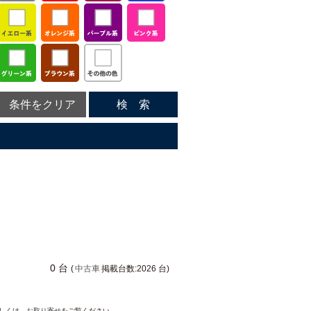
条件をクリア
検 索
0 台
(
中古車
掲載台数:2026 台)
詳しくは、
お取り寄せ
をご覧ください。