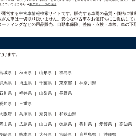
証についてはこちら ➡
ネクステージの保証
）が運営する
中古車情報検索
サイトです。販売する車両の品質・価格に徹
改ざん車は一切取り扱いません。安心な
中古車をお値打ちに
ご提供して
コーティングなどの用品販売、自動車保険、整備・点検・車検、車の下
だけます。
宮城県
秋田県
山形県
福島県
群馬県
埼玉県
千葉県
東京都
神奈川県
石川県
福井県
山梨県
長野県
愛知県
三重県
大阪府
兵庫県
奈良県
和歌山県
岡山県
広島県
山口県
徳島県
香川県
愛媛県
高知県
長崎県
熊本県
大分県
宮崎県
鹿児島県
沖縄県