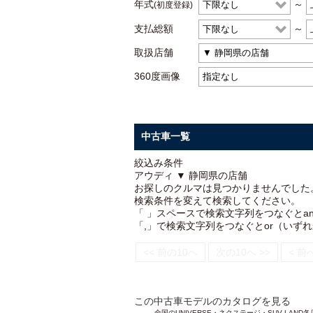
年式
～
(初度登録)
支払総額
～
取扱店舗
360度画像
中古車一覧
絞込み条件
アウディ ▼ 静岡県の店舗
お探しのクルマは見つかりませんでした
検索条件を変えて検索してください。
「 」スペースで検索文字列をつなぐとa
「,」で検索文字列をつなぐとor（いず
<< 前の10へ
次の10へ >>
< 前
この中古車モデルのカタログを見る
全国のUNIVERSE・ネクステージ・SUV L