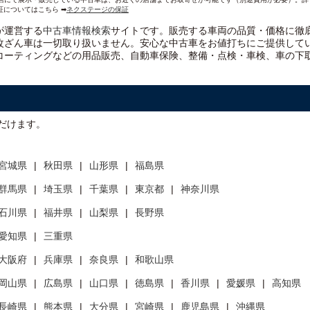
証についてはこちら ➡
ネクステージの保証
）が運営する
中古車情報検索
サイトです。販売する車両の品質・価格に徹
改ざん車は一切取り扱いません。安心な
中古車をお値打ちに
ご提供して
コーティングなどの用品販売、自動車保険、整備・点検・車検、車の下
だけます。
宮城県
秋田県
山形県
福島県
群馬県
埼玉県
千葉県
東京都
神奈川県
石川県
福井県
山梨県
長野県
愛知県
三重県
大阪府
兵庫県
奈良県
和歌山県
岡山県
広島県
山口県
徳島県
香川県
愛媛県
高知県
長崎県
熊本県
大分県
宮崎県
鹿児島県
沖縄県