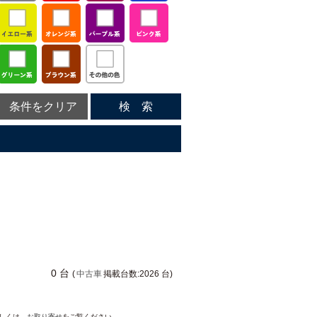
条件をクリア
検 索
0 台
(
中古車
掲載台数:2026 台)
詳しくは、
お取り寄せ
をご覧ください。