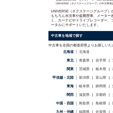
UNIVERSE（ネクステージグループ）の中古車保
UNIVERSE（ネクステージグループ
もちろん水没車や盗難歴車、メーター
く、カーナビやドライブレコーダー、
ータルにサポートいたします。
中古車を地域で探す
中古車を全国の都道府県よりお探しいた
北海道
北海道
東北
青森県
岩手県
関東
茨城県
栃木県
甲信越・北陸
新潟県
富山県
東海
岐阜県
静岡県
関西
滋賀県
京都府
中国・四国
鳥取県
島根県
九州・沖縄
福岡県
佐賀県