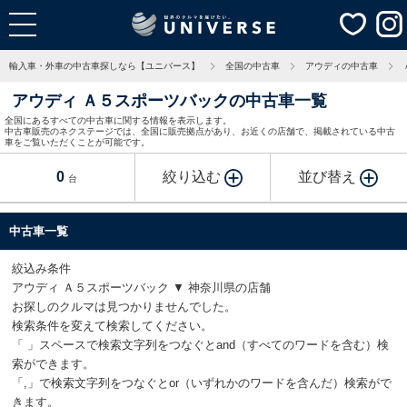
輸入車・外車の中古車探しなら【ユニバース】
全国の中古車
アウディの中古車
アウディ Ａ５スポーツバックの中古車一覧
全国にあるすべての中古車に関する情報を表示します。
中古車販売のネクステージでは、全国に販売拠点があり、お近くの店舗で、掲載されている中古
車をご覧いただくことが可能です。
0
絞り込む
並び替え
台
中古車一覧
絞込み条件
アウディ Ａ５スポーツバック ▼ 神奈川県の店舗
お探しのクルマは見つかりませんでした。
検索条件を変えて検索してください。
「 」スペースで検索文字列をつなぐとand（すべてのワードを含む）検
索ができます。
「,」で検索文字列をつなぐとor（いずれかのワードを含んだ）検索がで
きます。