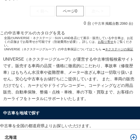
< 前へ
ページ0
次へ >
0 台
(
中古車
掲載台数:2060 台)
この中古車モデルのカタログを見る
全国のUNIVERSE・ネクステージ・SUV LAND各店にて展示・販売している中古車は、お近
くの店舗までお取寄せが可能です（別途費用が必要）。詳しくは、
お取り寄せ
をご覧くださ
い。
UNIVERSE（ネクステージグループ）の中古車保証についてはこちら ➡
ネクステージの保証
UNIVERSE（ネクステージグループ）が運営する
中古車情報検索
サイト
です。販売する車両の品質・価格に徹底的にこだわり、事故車（修復歴
車）はもちろん水没車や盗難歴車、メーター改ざん車は一切取り扱いま
せん。安心な
中古車をお値打ちに
ご提供しています。 また、車両の販売
だけでなく、カーナビやドライブレコーダー、コーティングなどの用品
販売、自動車保険、整備・点検・車検、車の下取・買取まで、お客様の
カーライフをトータルにサポートいたします。
中古車を地域で探す
中古車を全国の都道府県よりお探しいただけます。
北海道