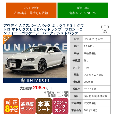
ネットで相談
電話で相談
在庫確認・見積もり依頼
無料 0120-070-960
アウディ Ａ７スポーツバック ２．０ＴＦＳＩクワ
トロ マトリクスＬＥＤヘッドランプ フロントコ
ンフォートパッケージ パークアシストパッケー
ジ アシスタンスパッケージ ＯＰ２０インチグ
年式
H27 (2015) 年式
レー塗装アルミ ＭＭＩナビ 地デジ ＢＯＳＥ
サウンド パワーバックドア
走行
4.8万Km
車検
車検整備付
修復歴
無し
シフト
７AT
駆動
フルタイム４WD
排気量
2000 cc
208.
9
支払総額
万円
系統色
ホワイト系
車両価格：189.5万円
諸費用：19.4万円
保証
保証付 期間条件有り
法定整備
法定整備付
車台番号
364
(下3桁)