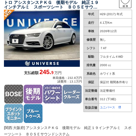
トロ アシスタンスＰＫＧ 後期モデル 純正１９
インチアルミ スポーツシート ＢＯＳＥサウン
ドシステム 革シート シートヒーター メモリ
年式
H29 (2017) 年式
ーシート パワーバックドア ブラインドスポッ
トモニター 禁煙車
走行
4.1万Km
車検
2026年12月
修復歴
無し
シフト
７AT
駆動
フルタイム４WD
排気量
2000 cc
245.
9
支払総額
万円
系統色
ホワイト系
車両価格：232.8万円
諸費用：13.1万円
保証
保証付 期間条件有り
法定整備
法定整備付
車台番号
312
(下3桁)
ユニバース 堺
取扱店舗
[関西:大阪府] アシスタンスＰＫＧ 後期モデル 純正１９インチアルミ スポ
ーツシート ＢＯＳＥサウンドシステム