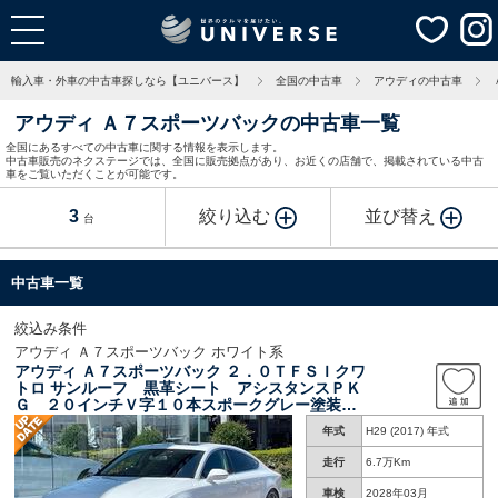
輸入車・外車の中古車探しなら【ユニバース】
全国の中古車
アウディの中古車
アウディ Ａ７スポーツバックの中古車一覧
全国にあるすべての中古車に関する情報を表示します。
中古車販売のネクステージでは、全国に販売拠点があり、お近くの店舗で、掲載されている中古
車をご覧いただくことが可能です。
3
絞り込む
並び替え
台
中古車一覧
絞込み条件
アウディ Ａ７スポーツバック ホワイト系
アウディ Ａ７スポーツバック ２．０ＴＦＳＩクワ
トロ サンルーフ 黒革シート アシスタンスＰＫ
Ｇ ２０インチＶ字１０本スポークグレー塗装ア
ルミ マトリクスＬＥＤヘッドランプ ＢＯＳＥ
年式
H29 (2017) 年式
サウンドシステム 純正ナビＴＶ リアビュ－カ
メラ 電動リア ＥＴＣ 禁煙
走行
6.7万Km
車検
2028年03月