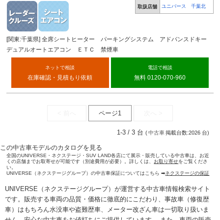
ユニバース 千葉北
取扱店舗
[関東:千葉県] 全席シートヒーター パーキングシステム アドバンスドキー
デュアルオートエアコン ＥＴＣ 禁煙車
ネットで相談
電話で相談
在庫確認・見積もり依頼
無料 0120-070-960
< 前へ
ページ1
次へ >
1-3 / 3 台
(
中古車
掲載台数:2026 台)
この中古車モデルのカタログを見る
全国のUNIVERSE・ネクステージ・SUV LAND各店にて展示・販売している中古車は、お近
くの店舗までお取寄せが可能です（別途費用が必要）。詳しくは、
お取り寄せ
をご覧くださ
い。
UNIVERSE（ネクステージグループ）の中古車保証についてはこちら ➡
ネクステージの保証
UNIVERSE（ネクステージグループ）が運営する
中古車情報検索
サイト
です。販売する車両の品質・価格に徹底的にこだわり、事故車（修復歴
車）はもちろん水没車や盗難歴車、メーター改ざん車は一切取り扱いま
せん。安心な
中古車をお値打ちに
ご提供しています。 また、車両の販売