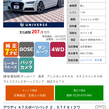
修復歴
無し
シフト
７AT
駆動
フルタイム４WD
排気量
2000 cc
207.
9
支払総額
万円
系統色
ホワイト系
車両価格：193.9万円
諸費用：14.0万円
保証
保証付 期間条件有り
法定整備
法定整備付
車台番号
998
(下3桁)
ユニバース 名古屋
取扱店舗
[東海:愛知県] サンルーフ 黒革 アシスタンスＰＫＧ ＯＰ２０インチＡＷ
マトリクスＬＥＤヘッドランプ 純正ナビＴＶ
ネットで相談
電話で相談
在庫確認・見積もり依頼
無料 0120-070-960
アウディ Ａ７スポーツバック ２．０ＴＦＳＩクワ