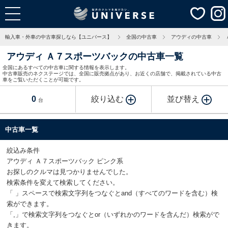
輸入車・外車の中古車探しなら【ユニバース】
全国の中古車
アウディの中古車
アウディ Ａ７スポーツバックの中古車一覧
全国にあるすべての中古車に関する情報を表示します。
中古車販売のネクステージでは、全国に販売拠点があり、お近くの店舗で、掲載されている中古
車をご覧いただくことが可能です。
0
絞り込む
並び替え
台
中古車一覧
絞込み条件
アウディ Ａ７スポーツバック ピンク系
お探しのクルマは見つかりませんでした。
検索条件を変えて検索してください。
「 」スペースで検索文字列をつなぐとand（すべてのワードを含む）検
索ができます。
「,」で検索文字列をつなぐとor（いずれかのワードを含んだ）検索がで
きます。