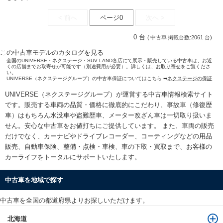
< 前へ
ページ0
次へ >
0 台
(
中古車
掲載台数:2061 台)
この中古車モデルのカタログを見る
全国のUNIVERSE・ネクステージ・SUV LAND各店にて展示・販売している中古車は、お近
くの店舗までお取寄せが可能です（別途費用が必要）。詳しくは、
お取り寄せ
をご覧くださ
い。
UNIVERSE（ネクステージグループ）の中古車保証についてはこちら ➡
ネクステージの保証
UNIVERSE（ネクステージグループ）が運営する
中古車情報検索
サイト
です。販売する車両の品質・価格に徹底的にこだわり、事故車（修復歴
車）はもちろん水没車や盗難歴車、メーター改ざん車は一切取り扱いま
せん。安心な
中古車をお値打ちに
ご提供しています。 また、車両の販売
だけでなく、カーナビやドライブレコーダー、コーティングなどの用品
販売、自動車保険、整備・点検・車検、車の下取・買取まで、お客様の
カーライフをトータルにサポートいたします。
中古車を地域で探す
中古車を全国の都道府県よりお探しいただけます。
北海道