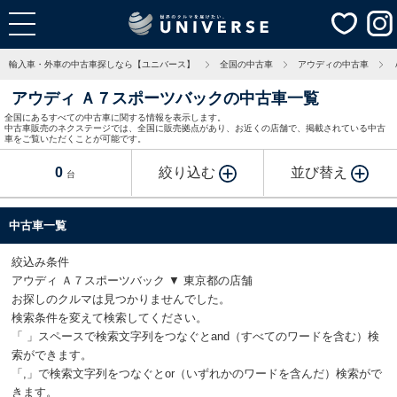
輸入車・外車の中古車探しなら【ユニバース】
全国の中古車
アウディの中古車
アウディ Ａ７スポーツバックの中古車一覧
全国にあるすべての中古車に関する情報を表示します。
中古車販売のネクステージでは、全国に販売拠点があり、お近くの店舗で、掲載されている中古
車をご覧いただくことが可能です。
0
絞り込む
並び替え
台
中古車一覧
絞込み条件
アウディ Ａ７スポーツバック ▼ 東京都の店舗
お探しのクルマは見つかりませんでした。
検索条件を変えて検索してください。
「 」スペースで検索文字列をつなぐとand（すべてのワードを含む）検
索ができます。
「,」で検索文字列をつなぐとor（いずれかのワードを含んだ）検索がで
きます。