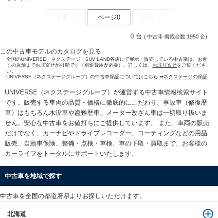
< 前へ
ページ0
次へ >
0 台
(
中古車
掲載台数:1950 台)
この中古車モデルのカタログを見る
全国のUNIVERSE・ネクステージ・SUV LAND各店にて展示・販売している中古車は、お近
くの店舗までお取寄せが可能です（別途費用が必要）。詳しくは、
お取り寄せ
をご覧くださ
い。
UNIVERSE（ネクステージグループ）の中古車保証についてはこちら ➡
ネクステージの保証
UNIVERSE（ネクステージグループ）が運営する
中古車情報検索
サイト
です。販売する車両の品質・価格に徹底的にこだわり、事故車（修復歴
車）はもちろん水没車や盗難歴車、メーター改ざん車は一切取り扱いま
せん。安心な
中古車をお値打ちに
ご提供しています。 また、車両の販売
だけでなく、カーナビやドライブレコーダー、コーティングなどの用品
販売、自動車保険、整備・点検・車検、車の下取・買取まで、お客様の
カーライフをトータルにサポートいたします。
中古車を地域で探す
中古車を全国の都道府県よりお探しいただけます。
北海道