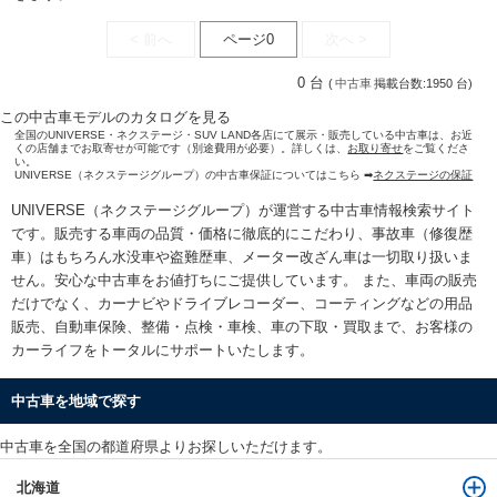
< 前へ
ページ0
次へ >
0 台
(
中古車
掲載台数:1950 台)
この中古車モデルのカタログを見る
全国のUNIVERSE・ネクステージ・SUV LAND各店にて展示・販売している中古車は、お近
くの店舗までお取寄せが可能です（別途費用が必要）。詳しくは、
お取り寄せ
をご覧くださ
い。
UNIVERSE（ネクステージグループ）の中古車保証についてはこちら ➡
ネクステージの保証
UNIVERSE（ネクステージグループ）が運営する
中古車情報検索
サイト
です。販売する車両の品質・価格に徹底的にこだわり、事故車（修復歴
車）はもちろん水没車や盗難歴車、メーター改ざん車は一切取り扱いま
せん。安心な
中古車をお値打ちに
ご提供しています。 また、車両の販売
だけでなく、カーナビやドライブレコーダー、コーティングなどの用品
販売、自動車保険、整備・点検・車検、車の下取・買取まで、お客様の
カーライフをトータルにサポートいたします。
中古車を地域で探す
中古車を全国の都道府県よりお探しいただけます。
北海道