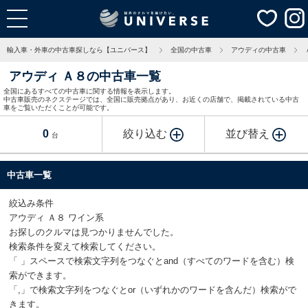
輸入車・外車の中古車探しなら【ユニバース】
全国の中古車
アウディの中古車
アウディ Ａ８の中古車一覧
全国にあるすべての中古車に関する情報を表示します。
中古車販売のネクステージでは、全国に販売拠点があり、お近くの店舗で、掲載されている中古
車をご覧いただくことが可能です。
0
絞り込む
並び替え
台
中古車一覧
絞込み条件
アウディ Ａ８ ワイン系
お探しのクルマは見つかりませんでした。
検索条件を変えて検索してください。
「 」スペースで検索文字列をつなぐとand（すべてのワードを含む）検
索ができます。
「,」で検索文字列をつなぐとor（いずれかのワードを含んだ）検索がで
きます。