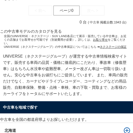
< 前へ
ページ0
次へ >
0 台
(
中古車
掲載台数:1943 台)
この中古車モデルのカタログを見る
全国のUNIVERSE・ネクステージ・SUV LAND各店にて展示・販売している中古車は、お近
くの店舗までお取寄せが可能です（別途費用が必要）。詳しくは、
お取り寄せ
をご覧くださ
い。
UNIVERSE（ネクステージグループ）の中古車保証についてはこちら ➡
ネクステージの保証
UNIVERSE（ネクステージグループ）が運営する
中古車情報検索
サイト
です。販売する車両の品質・価格に徹底的にこだわり、事故車（修復歴
車）はもちろん水没車や盗難歴車、メーター改ざん車は一切取り扱いま
せん。安心な
中古車をお値打ちに
ご提供しています。 また、車両の販売
だけでなく、カーナビやドライブレコーダー、コーティングなどの用品
販売、自動車保険、整備・点検・車検、車の下取・買取まで、お客様の
カーライフをトータルにサポートいたします。
中古車を地域で探す
中古車を全国の都道府県よりお探しいただけます。
北海道