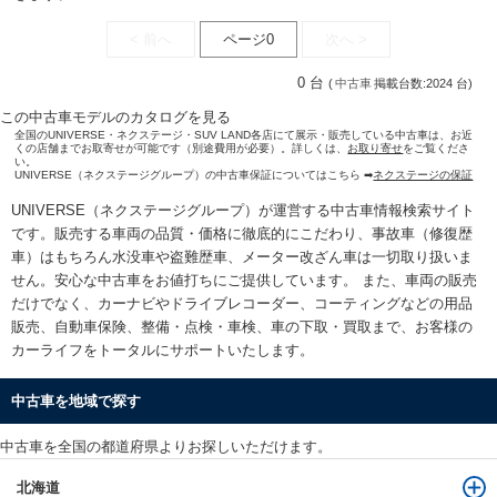
< 前へ
ページ0
次へ >
0 台
(
中古車
掲載台数:2024 台)
この中古車モデルのカタログを見る
全国のUNIVERSE・ネクステージ・SUV LAND各店にて展示・販売している中古車は、お近
くの店舗までお取寄せが可能です（別途費用が必要）。詳しくは、
お取り寄せ
をご覧くださ
い。
UNIVERSE（ネクステージグループ）の中古車保証についてはこちら ➡
ネクステージの保証
UNIVERSE（ネクステージグループ）が運営する
中古車情報検索
サイト
です。販売する車両の品質・価格に徹底的にこだわり、事故車（修復歴
車）はもちろん水没車や盗難歴車、メーター改ざん車は一切取り扱いま
せん。安心な
中古車をお値打ちに
ご提供しています。 また、車両の販売
だけでなく、カーナビやドライブレコーダー、コーティングなどの用品
販売、自動車保険、整備・点検・車検、車の下取・買取まで、お客様の
カーライフをトータルにサポートいたします。
中古車を地域で探す
中古車を全国の都道府県よりお探しいただけます。
北海道