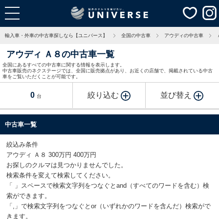
輸入車・外車の中古車探しなら【ユニバース】
全国の中古車
アウディの中古車
アウディ Ａ８の中古車一覧
全国にあるすべての中古車に関する情報を表示します。
中古車販売のネクステージでは、全国に販売拠点があり、お近くの店舗で、掲載されている中古
車をご覧いただくことが可能です。
0
絞り込む
並び替え
台
中古車一覧
絞込み条件
アウディ Ａ８ 300万円 400万円
お探しのクルマは見つかりませんでした。
検索条件を変えて検索してください。
「 」スペースで検索文字列をつなぐとand（すべてのワードを含む）検
索ができます。
「,」で検索文字列をつなぐとor（いずれかのワードを含んだ）検索がで
きます。