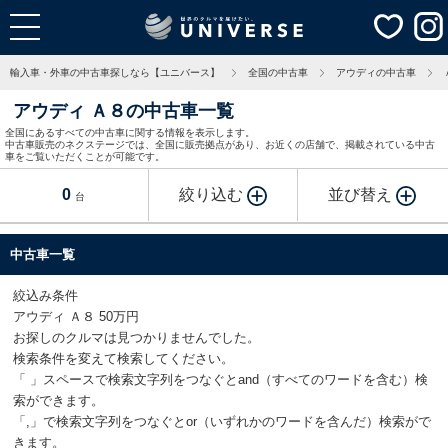
輸入車・外車の中古車探しなら【ユニバース】
全国の中古車
アウディの中古車
アウディ Ａ８の中古車一覧
全国にあるすべての中古車に関する情報を表示します。
中古車販売のネクステージでは、全国に販売拠点があり、お近くの店舗で、掲載されている中古
車をご覧いただくことが可能です。
0
絞り込む
並び替え
台
中古車一覧
絞込み条件
アウディ Ａ８ 50万円
お探しのクルマは見つかりませんでした。
検索条件を変えて検索してください。
「 」スペースで検索文字列をつなぐとand（すべてのワードを含む）検
索ができます。
「,」で検索文字列をつなぐとor（いずれかのワードを含んだ）検索がで
きます。