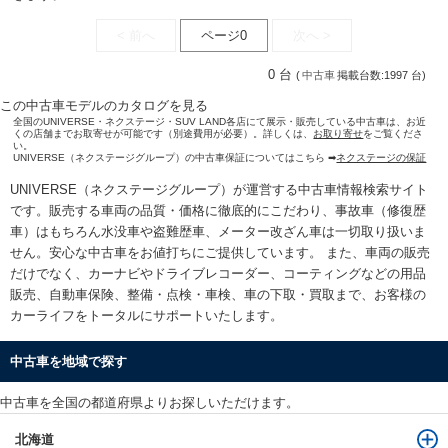
< 前へ
ページ0
次へ >
0 台
(
中古車
掲載台数:1997 台)
この中古車モデルのカタログを見る
全国のUNIVERSE・ネクステージ・SUV LAND各店にて展示・販売している中古車は、お近
くの店舗までお取寄せが可能です（別途費用が必要）。詳しくは、
お取り寄せ
をご覧くださ
い。
UNIVERSE（ネクステージグループ）の中古車保証についてはこちら ➡
ネクステージの保証
UNIVERSE（ネクステージグループ）が運営する
中古車情報検索
サイト
です。販売する車両の品質・価格に徹底的にこだわり、事故車（修復歴
車）はもちろん水没車や盗難歴車、メーター改ざん車は一切取り扱いま
せん。安心な
中古車をお値打ちに
ご提供しています。 また、車両の販売
だけでなく、カーナビやドライブレコーダー、コーティングなどの用品
販売、自動車保険、整備・点検・車検、車の下取・買取まで、お客様の
カーライフをトータルにサポートいたします。
中古車を地域で探す
中古車を全国の都道府県よりお探しいただけます。
北海道