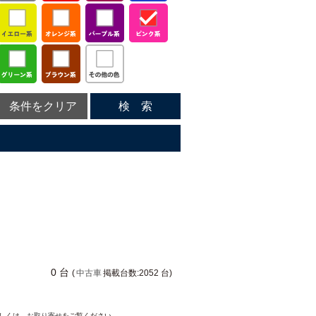
条件をクリア
検 索
0 台
(
中古車
掲載台数:2052 台)
詳しくは、
お取り寄せ
をご覧ください。