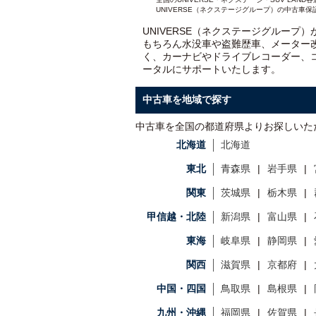
UNIVERSE（ネクステージグループ）の中古車保
UNIVERSE（ネクステージグループ
もちろん水没車や盗難歴車、メーター
く、カーナビやドライブレコーダー、
ータルにサポートいたします。
中古車を地域で探す
中古車を全国の都道府県よりお探しいた
北海道
北海道
東北
青森県
岩手県
関東
茨城県
栃木県
甲信越・北陸
新潟県
富山県
東海
岐阜県
静岡県
関西
滋賀県
京都府
中国・四国
鳥取県
島根県
九州・沖縄
福岡県
佐賀県