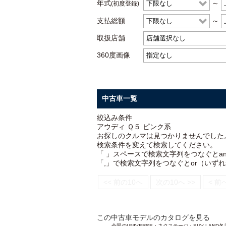
年式
～
(初度登録)
支払総額
～
取扱店舗
360度画像
中古車一覧
絞込み条件
アウディ Ｑ５ ピンク系
お探しのクルマは見つかりませんでした
検索条件を変えて検索してください。
「 」スペースで検索文字列をつなぐとa
「,」で検索文字列をつなぐとor（いず
<< 前の10へ
次の10へ >>
< 前
この中古車モデルのカタログを見る
全国のUNIVERSE・ネクステージ・SUV L