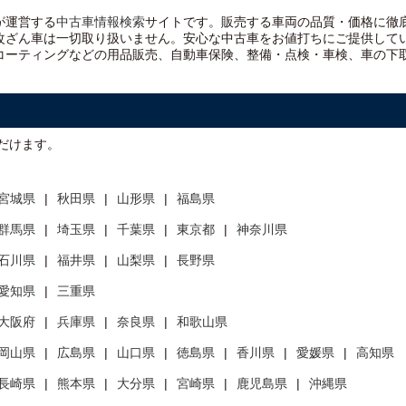
）が運営する
中古車情報検索
サイトです。販売する車両の品質・価格に徹
改ざん車は一切取り扱いません。安心な
中古車をお値打ちに
ご提供して
コーティングなどの用品販売、自動車保険、整備・点検・車検、車の下
だけます。
宮城県
秋田県
山形県
福島県
群馬県
埼玉県
千葉県
東京都
神奈川県
石川県
福井県
山梨県
長野県
愛知県
三重県
大阪府
兵庫県
奈良県
和歌山県
岡山県
広島県
山口県
徳島県
香川県
愛媛県
高知県
長崎県
熊本県
大分県
宮崎県
鹿児島県
沖縄県