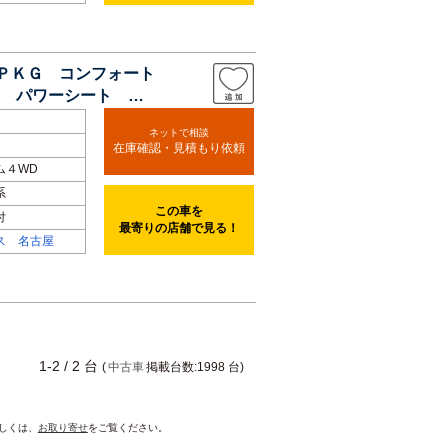
ーＰＫＧ コンフォート
 パワーシート 電
ネットで相談
在庫確認・見積もり依頼
ム４WD
系
この車を
付
最寄りの店舗で見る！
ス 名古屋
1-2 / 2 台
(
中古車
掲載台数:1998 台)
詳しくは、
お取り寄せ
をご覧ください。