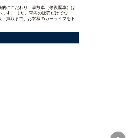
底的にこだわり、事故車（修復歴車）は
います。 また、車両の販売だけでな
取・買取まで、お客様のカーライフをト