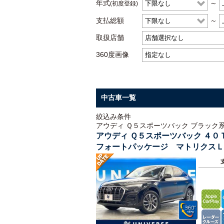
年式
～
(初度登録)
支払総額
～
取扱店舗
360度画像
中古車一覧
絞込み条件
アウディ Ｑ５スポーツバック ブラック
アウディ Ｑ５スポーツバック ４
フォートパッケージ マトリクスＬ
ター バーチャルコックピットプラ