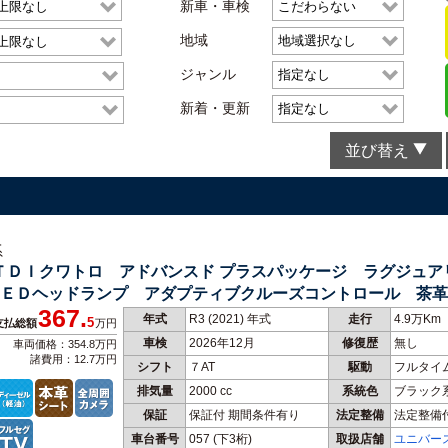
新車・車検
地域
ジャンル
新着・更新
並び替え
系
０ＴＤＩクワトロ アドバンスド プラスパッケージ ラグジュ
ＥＤヘッドランプ アダプティブクルーズコントロール 茶革
367.
ス
年式
R3 (2021) 年式
走行
4.9万Km
5
支払総額
万円
車検
2026年12月
修復歴
無し
車両価格：354.8万円
諸費用：12.7万円
シフト
７AT
駆動
フルタイ
排気量
2000 cc
系統色
ブラック
保証
保証付 期間条件有り
法定整備
法定整備
車台番号
057
(下3桁)
取扱店舗
ユニバー