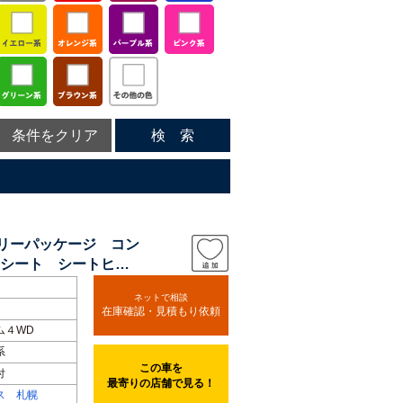
条件をクリア
検 索
アリーパッケージ コン
シート シートヒー
ネットで相談
在庫確認・見積もり依頼
ム４WD
系
この車を
付
最寄りの店舗で見る！
ス 札幌