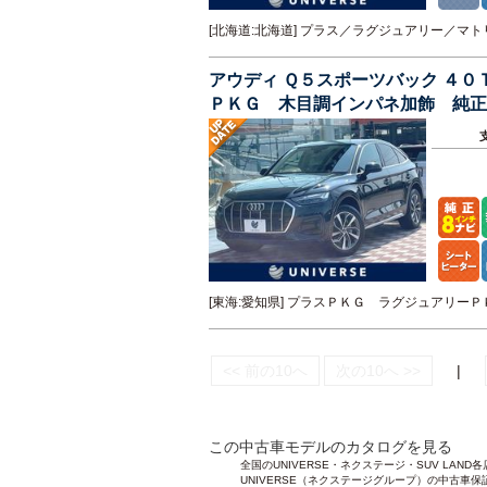
[北海道:北海道] プラス／ラグジュアリー／
アウディ Ｑ５スポーツバック ４
ＰＫＧ 木目調インパネ加飾 純正
動リアゲート Ｂｌｕｅｔｏｏｔｈ
[東海:愛知県] プラスＰＫＧ ラグジュアリ
<< 前の10へ
次の10へ >>
|
この中古車モデルのカタログを見る
全国のUNIVERSE・ネクステージ・SUV L
UNIVERSE（ネクステージグループ）の中古車保