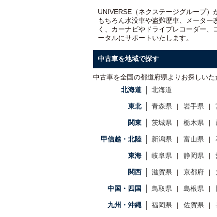
UNIVERSE（ネクステージグループ
もちろん水没車や盗難歴車、メーター
く、カーナビやドライブレコーダー、
ータルにサポートいたします。
中古車を地域で探す
中古車を全国の都道府県よりお探しいた
北海道
北海道
東北
青森県
岩手県
関東
茨城県
栃木県
甲信越・北陸
新潟県
富山県
東海
岐阜県
静岡県
関西
滋賀県
京都府
中国・四国
鳥取県
島根県
九州・沖縄
福岡県
佐賀県