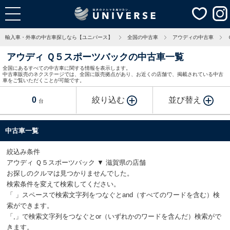
輸入車・外車の中古車探しなら【ユニバース】
全国の中古車
アウディの中古車
アウディ Ｑ５スポーツバックの中古車一覧
全国にあるすべての中古車に関する情報を表示します。
中古車販売のネクステージでは、全国に販売拠点があり、お近くの店舗で、掲載されている中古
車をご覧いただくことが可能です。
0
絞り込む
並び替え
台
中古車一覧
絞込み条件
アウディ Ｑ５スポーツバック ▼ 滋賀県の店舗
お探しのクルマは見つかりませんでした。
検索条件を変えて検索してください。
「 」スペースで検索文字列をつなぐとand（すべてのワードを含む）検
索ができます。
「,」で検索文字列をつなぐとor（いずれかのワードを含んだ）検索がで
きます。