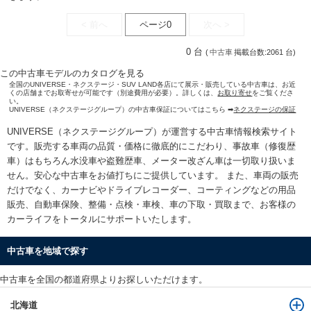
< 前へ
ページ0
次へ >
0 台
(
中古車
掲載台数:2061 台)
この中古車モデルのカタログを見る
全国のUNIVERSE・ネクステージ・SUV LAND各店にて展示・販売している中古車は、お近
くの店舗までお取寄せが可能です（別途費用が必要）。詳しくは、
お取り寄せ
をご覧くださ
い。
UNIVERSE（ネクステージグループ）の中古車保証についてはこちら ➡
ネクステージの保証
UNIVERSE（ネクステージグループ）が運営する
中古車情報検索
サイト
です。販売する車両の品質・価格に徹底的にこだわり、事故車（修復歴
車）はもちろん水没車や盗難歴車、メーター改ざん車は一切取り扱いま
せん。安心な
中古車をお値打ちに
ご提供しています。 また、車両の販売
だけでなく、カーナビやドライブレコーダー、コーティングなどの用品
販売、自動車保険、整備・点検・車検、車の下取・買取まで、お客様の
カーライフをトータルにサポートいたします。
中古車を地域で探す
中古車を全国の都道府県よりお探しいただけます。
北海道