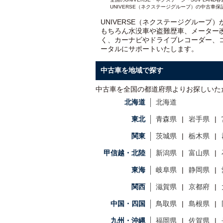
UNIVERSE（ネクステージグループ）の中古車保
UNIVERSE（ネクステージグループ
もちろん水没車や盗難歴車、メーター
く、カーナビやドライブレコーダー、
ータルにサポートいたします。
中古車を地域で探す
中古車を全国の都道府県よりお探しいた
北海道
北海道
東北
青森県
岩手県
関東
茨城県
栃木県
甲信越・北陸
新潟県
富山県
東海
岐阜県
静岡県
関西
滋賀県
京都府
中国・四国
鳥取県
島根県
九州・沖縄
福岡県
佐賀県