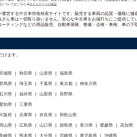
証についてはこちら ➡
ネクステージの保証
）が運営する
中古車情報検索
サイトです。販売する車両の品質・価格に徹
改ざん車は一切取り扱いません。安心な
中古車をお値打ちに
ご提供して
コーティングなどの用品販売、自動車保険、整備・点検・車検、車の下
だけます。
宮城県
秋田県
山形県
福島県
群馬県
埼玉県
千葉県
東京都
神奈川県
石川県
福井県
山梨県
長野県
愛知県
三重県
大阪府
兵庫県
奈良県
和歌山県
岡山県
広島県
山口県
徳島県
香川県
愛媛県
高知県
長崎県
熊本県
大分県
宮崎県
鹿児島県
沖縄県