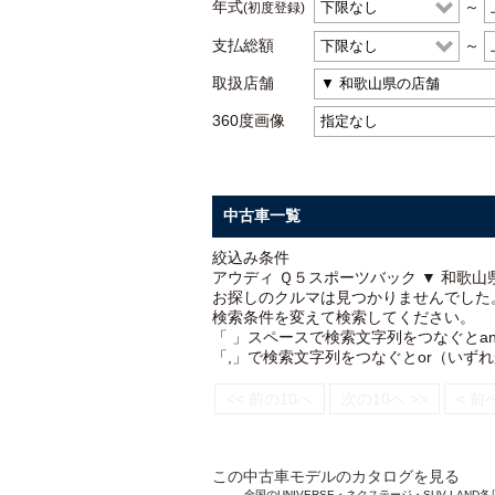
年式
～
(初度登録)
支払総額
～
取扱店舗
360度画像
中古車一覧
絞込み条件
アウディ Ｑ５スポーツバック ▼ 和歌山
お探しのクルマは見つかりませんでした
検索条件を変えて検索してください。
「 」スペースで検索文字列をつなぐとa
「,」で検索文字列をつなぐとor（いず
<< 前の10へ
次の10へ >>
< 前
この中古車モデルのカタログを見る
全国のUNIVERSE・ネクステージ・SUV L