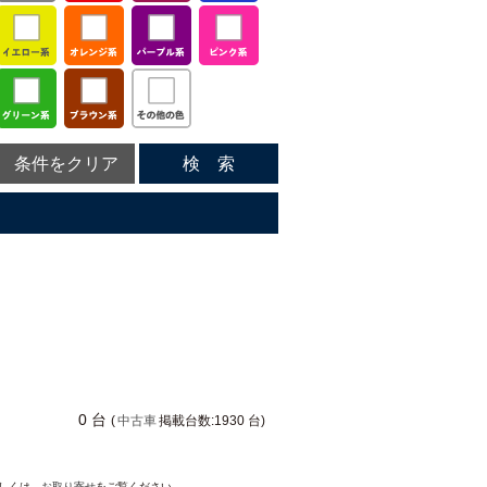
条件をクリア
検 索
0 台
(
中古車
掲載台数:1930 台)
詳しくは、
お取り寄せ
をご覧ください。