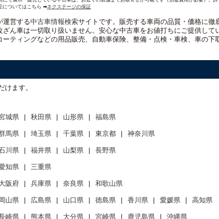
証についてはこちら ➡
ネクステージの保証
）が運営する
中古車情報検索
サイトです。販売する車両の品質・価格に徹
改ざん車は一切取り扱いません。安心な
中古車をお値打ちに
ご提供して
コーティングなどの用品販売、自動車保険、整備・点検・車検、車の下
だけます。
宮城県
秋田県
山形県
福島県
群馬県
埼玉県
千葉県
東京都
神奈川県
石川県
福井県
山梨県
長野県
愛知県
三重県
大阪府
兵庫県
奈良県
和歌山県
岡山県
広島県
山口県
徳島県
香川県
愛媛県
高知県
長崎県
熊本県
大分県
宮崎県
鹿児島県
沖縄県