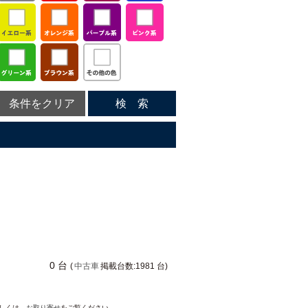
条件をクリア
検 索
0 台
(
中古車
掲載台数:1981 台)
詳しくは、
お取り寄せ
をご覧ください。