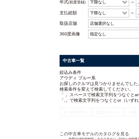
年式
～
(初度登録)
支払総額
～
取扱店舗
360度画像
中古車一覧
絞込み条件
アウディ ブルー系
お探しのクルマは見つかりませんでした
検索条件を変えて検索してください。
「 」スペースで検索文字列をつなぐとa
「,」で検索文字列をつなぐとor（いず
<< 前の10へ
次の10へ >>
< 前
この中古車モデルのカタログを見る
全国のUNIVERSE・ネクステージ・SUV L