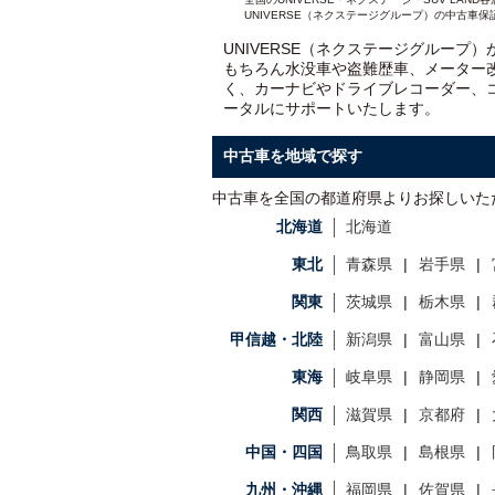
UNIVERSE（ネクステージグループ）の中古車保
UNIVERSE（ネクステージグループ
もちろん水没車や盗難歴車、メーター
く、カーナビやドライブレコーダー、
ータルにサポートいたします。
中古車を地域で探す
中古車を全国の都道府県よりお探しいた
北海道
北海道
東北
青森県
岩手県
関東
茨城県
栃木県
甲信越・北陸
新潟県
富山県
東海
岐阜県
静岡県
関西
滋賀県
京都府
中国・四国
鳥取県
島根県
九州・沖縄
福岡県
佐賀県