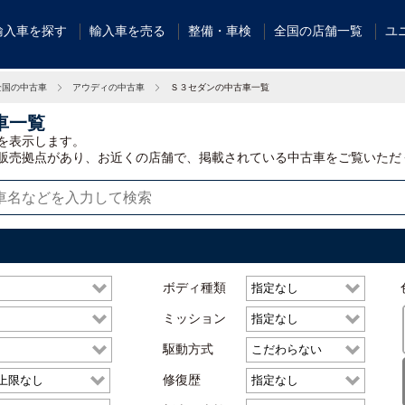
輸入車を探す
輸入車を売る
整備・車検
全国の店舗一覧
ユ
全国の中古車
アウディの中古車
Ｓ３セダンの中古車一覧
車一覧
を表示します。
販売拠点があり、お近くの店舗で、掲載されている中古車をご覧いただ
ボディ種類
ミッション
駆動方式
修復歴