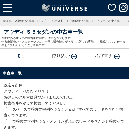
輸入車・外車の中古車探しなら【ユニバース】
全国の中古車
アウディの中古車
アウディ Ｓ３セダンの中古車一覧
全国にあるすべての中古車に関する情報を表示します。
中古車販売のネクステージでは、全国に販売拠点があり、お近くの店舗で、掲載されている中古
車をご覧いただくことが可能です。
0
絞り込む
並び替え
台
中古車一覧
絞込み条件
アウディ 150万円 200万円
お探しのクルマは見つかりませんでした。
検索条件を変えて検索してください。
「 」スペースで検索文字列をつなぐとand（すべてのワードを含む）検
索ができます。
「,」で検索文字列をつなぐとor（いずれかのワードを含んだ）検索がで
きます。