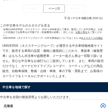
< 前へ
ページ0
次へ >
0 台
(
中古車
掲載台数:2033 台)
この中古車モデルのカタログを見る
全国のUNIVERSE・ネクステージ・SUV LAND各店にて展示・販売している中古車は、お近
くの店舗までお取寄せが可能です（別途費用が必要）。詳しくは、
お取り寄せ
をご覧くださ
い。
UNIVERSE（ネクステージグループ）の中古車保証についてはこちら ➡
ネクステージの保証
UNIVERSE（ネクステージグループ）が運営する
中古車情報検索
サイト
です。販売する車両の品質・価格に徹底的にこだわり、事故車（修復歴
車）はもちろん水没車や盗難歴車、メーター改ざん車は一切取り扱いま
せん。安心な
中古車をお値打ちに
ご提供しています。 また、車両の販売
だけでなく、カーナビやドライブレコーダー、コーティングなどの用品
販売、自動車保険、整備・点検・車検、車の下取・買取まで、お客様の
カーライフをトータルにサポートいたします。
中古車を地域で探す
中古車を全国の都道府県よりお探しいただけます。
北海道