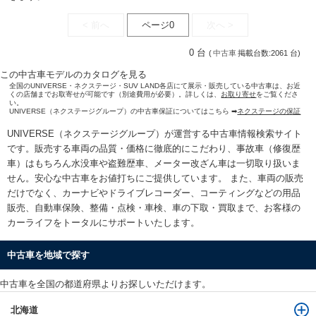
< 前へ
ページ0
次へ >
0 台
(
中古車
掲載台数:2061 台)
この中古車モデルのカタログを見る
全国のUNIVERSE・ネクステージ・SUV LAND各店にて展示・販売している中古車は、お近
くの店舗までお取寄せが可能です（別途費用が必要）。詳しくは、
お取り寄せ
をご覧くださ
い。
UNIVERSE（ネクステージグループ）の中古車保証についてはこちら ➡
ネクステージの保証
UNIVERSE（ネクステージグループ）が運営する
中古車情報検索
サイト
です。販売する車両の品質・価格に徹底的にこだわり、事故車（修復歴
車）はもちろん水没車や盗難歴車、メーター改ざん車は一切取り扱いま
せん。安心な
中古車をお値打ちに
ご提供しています。 また、車両の販売
だけでなく、カーナビやドライブレコーダー、コーティングなどの用品
販売、自動車保険、整備・点検・車検、車の下取・買取まで、お客様の
カーライフをトータルにサポートいたします。
中古車を地域で探す
中古車を全国の都道府県よりお探しいただけます。
北海道