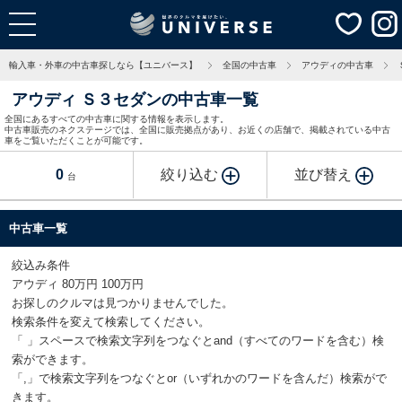
輸入車・外車の中古車探しなら【ユニバース】
全国の中古車
アウディの中古車
アウディ Ｓ３セダンの中古車一覧
全国にあるすべての中古車に関する情報を表示します。
中古車販売のネクステージでは、全国に販売拠点があり、お近くの店舗で、掲載されている中古
車をご覧いただくことが可能です。
0
絞り込む
並び替え
台
中古車一覧
絞込み条件
アウディ 80万円 100万円
お探しのクルマは見つかりませんでした。
検索条件を変えて検索してください。
「 」スペースで検索文字列をつなぐとand（すべてのワードを含む）検
索ができます。
「,」で検索文字列をつなぐとor（いずれかのワードを含んだ）検索がで
きます。