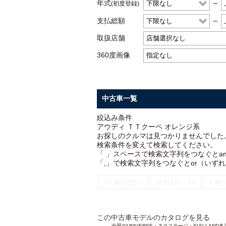
年式
～
(初度登録)
支払総額
～
取扱店舗
360度画像
中古車一覧
絞込み条件
アウディ ＴＴクーペ オレンジ系
お探しのクルマは見つかりませんでした
検索条件を変えて検索してください。
「 」スペースで検索文字列をつなぐとa
「,」で検索文字列をつなぐとor（いず
<< 前の10へ
次の10へ >>
< 前
この中古車モデルのカタログを見る
全国のUNIVERSE・ネクステージ・SUV L