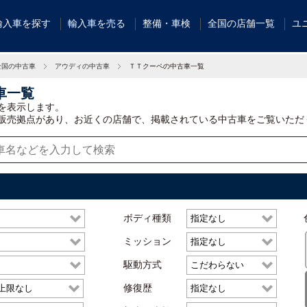
輸入車を探す
輸入車を売る
整備・車検
全国の店舗一覧
ユ
全国の中古車
アウディの中古車
ＴＴクーペの中古車一覧
車一覧
を表示します。
販売拠点があり、お近くの店舗で、掲載されている中古車をご覧いただ
ボディ種類
ミッション
駆動方式
修復歴