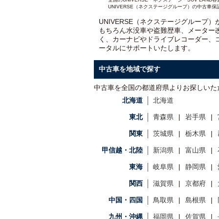
UNIVERSE（ネクステージグループ）の中古車保
UNIVERSE（ネクステージグループ
もちろん水没車や盗難歴車、メーター
く、カーナビやドライブレコーダー、
ータルにサポートいたします。
中古車を地域で探す
中古車を全国の都道府県よりお探しいた
北海道
北海道
東北
青森県
岩手県
関東
茨城県
栃木県
甲信越・北陸
新潟県
富山県
東海
岐阜県
静岡県
関西
滋賀県
京都府
中国・四国
鳥取県
島根県
九州・沖縄
福岡県
佐賀県