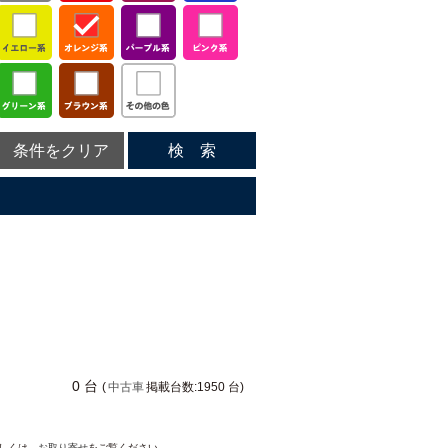
条件をクリア
検 索
0 台
(
中古車
掲載台数:1950 台)
詳しくは、
お取り寄せ
をご覧ください。