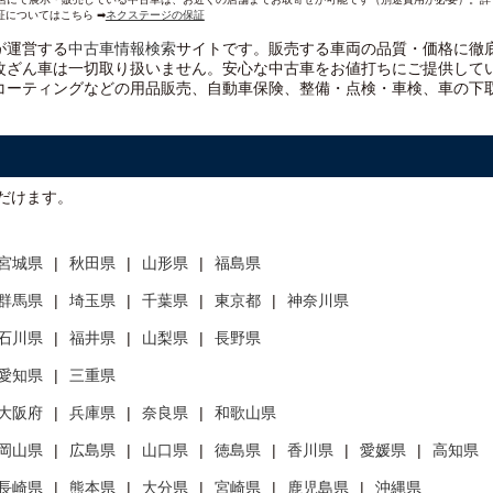
証についてはこちら ➡
ネクステージの保証
）が運営する
中古車情報検索
サイトです。販売する車両の品質・価格に徹
改ざん車は一切取り扱いません。安心な
中古車をお値打ちに
ご提供して
コーティングなどの用品販売、自動車保険、整備・点検・車検、車の下
だけます。
宮城県
秋田県
山形県
福島県
群馬県
埼玉県
千葉県
東京都
神奈川県
石川県
福井県
山梨県
長野県
愛知県
三重県
大阪府
兵庫県
奈良県
和歌山県
岡山県
広島県
山口県
徳島県
香川県
愛媛県
高知県
長崎県
熊本県
大分県
宮崎県
鹿児島県
沖縄県