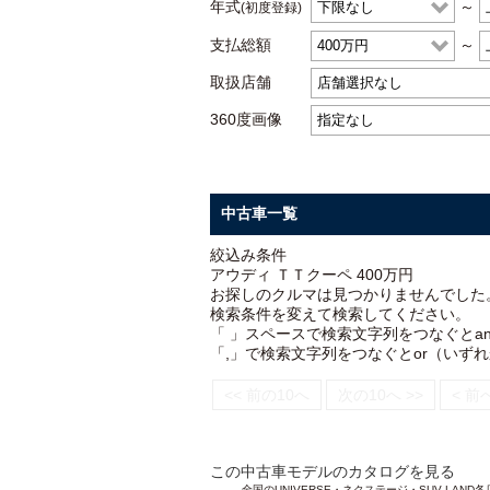
年式
～
(初度登録)
支払総額
～
取扱店舗
360度画像
中古車一覧
絞込み条件
アウディ ＴＴクーペ 400万円
お探しのクルマは見つかりませんでした
検索条件を変えて検索してください。
「 」スペースで検索文字列をつなぐとa
「,」で検索文字列をつなぐとor（いず
<< 前の10へ
次の10へ >>
< 前
この中古車モデルのカタログを見る
全国のUNIVERSE・ネクステージ・SUV L