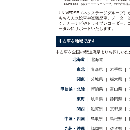
UNIVERSE（ネクステージグループ）の中古車保
UNIVERSE（ネクステージグループ
もちろん水没車や盗難歴車、メーター
く、カーナビやドライブレコーダー、
ータルにサポートいたします。
中古車を地域で探す
中古車を全国の都道府県よりお探しいた
北海道
北海道
東北
青森県
岩手県
関東
茨城県
栃木県
甲信越・北陸
新潟県
富山県
東海
岐阜県
静岡県
関西
滋賀県
京都府
中国・四国
鳥取県
島根県
九州・沖縄
福岡県
佐賀県