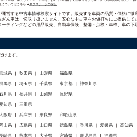
証についてはこちら ➡
ネクステージの保証
）が運営する
中古車情報検索
サイトです。販売する車両の品質・価格に徹
改ざん車は一切取り扱いません。安心な
中古車をお値打ちに
ご提供して
コーティングなどの用品販売、自動車保険、整備・点検・車検、車の下
だけます。
宮城県
秋田県
山形県
福島県
群馬県
埼玉県
千葉県
東京都
神奈川県
石川県
福井県
山梨県
長野県
愛知県
三重県
大阪府
兵庫県
奈良県
和歌山県
岡山県
広島県
山口県
徳島県
香川県
愛媛県
高知県
長崎県
熊本県
大分県
宮崎県
鹿児島県
沖縄県