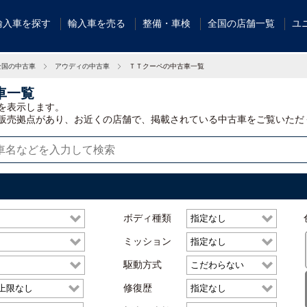
輸入車を探す
輸入車を売る
整備・車検
全国の店舗一覧
ユ
全国の中古車
アウディの中古車
ＴＴクーペの中古車一覧
車一覧
を表示します。
販売拠点があり、お近くの店舗で、掲載されている中古車をご覧いただ
ボディ種類
ミッション
駆動方式
修復歴