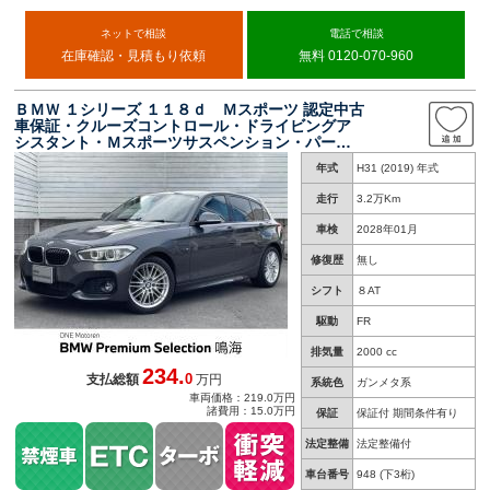
ネットで相談
電話で相談
在庫確認・見積もり依頼
無料 0120-070-960
ＢＭＷ １シリーズ １１８ｄ Ｍスポーツ 認定中古
車保証・クルーズコントロール・ドライビングア
シスタント・Ｍスポーツサスペンション・パーキ
ングアシスト・パークディスタンスコントロー
年式
H31 (2019) 年式
ル・純正１７インチアルミホイール・バックカメ
ラ・スポーツシート
走行
3.2万Km
車検
2028年01月
修復歴
無し
シフト
８AT
駆動
FR
排気量
2000 cc
234.
0
支払総額
万円
系統色
ガンメタ系
車両価格：219.0万円
諸費用：15.0万円
保証
保証付 期間条件有り
法定整備
法定整備付
車台番号
948
(下3桁)