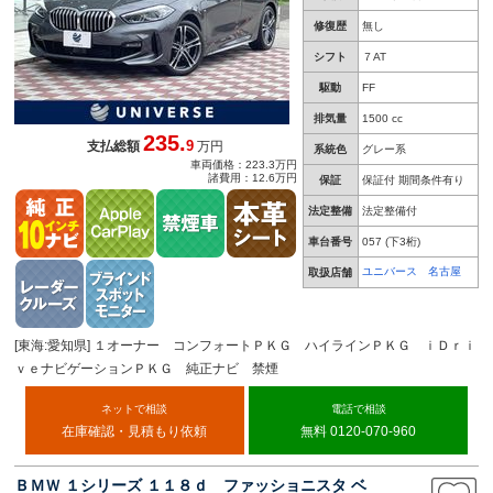
修復歴
無し
シフト
７AT
駆動
FF
排気量
1500 cc
235.
9
支払総額
万円
系統色
グレー系
車両価格：223.3万円
諸費用：12.6万円
保証
保証付 期間条件有り
法定整備
法定整備付
車台番号
057
(下3桁)
ユニバース 名古屋
取扱店舗
[東海:愛知県] １オーナー コンフォートＰＫＧ ハイラインＰＫＧ ｉＤｒｉ
ｖｅナビゲーションＰＫＧ 純正ナビ 禁煙
ネットで相談
電話で相談
在庫確認・見積もり依頼
無料 0120-070-960
ＢＭＷ １シリーズ １１８ｄ ファッショニスタ ベ