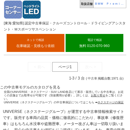
ＢＭＷ Ｐｒｅｍｉｕ
取扱店舗
ｍ Ｓｅｌｅｃｔｉｏ
ｎ 鳴海
[東海:愛知県] 認定中古車保証・クルーズコントロール・ドライビングアシスタ
ント・Ｍスポーツサスペンション
ネットで相談
電話で相談
在庫確認・見積もり依頼
無料 0120-070-960
< 前へ
ページ1
次へ >
1-3 / 3 台
(
中古車
掲載台数:1971 台)
この中古車モデルのカタログを見る
全国のUNIVERSE・ネクステージ・SUV LAND各店にて展示・販売している中古車は、お近
くの店舗までお取寄せが可能です（別途費用が必要）。詳しくは、
お取り寄せ
をご覧くださ
い。
UNIVERSE（ネクステージグループ）の中古車保証についてはこちら ➡
ネクステージの保証
UNIVERSE（ネクステージグループ）が運営する
中古車情報検索
サイト
です。販売する車両の品質・価格に徹底的にこだわり、事故車（修復歴
車）はもちろん水没車や盗難歴車、メーター改ざん車は一切取り扱いま
せん。安心な
中古車をお値打ちに
ご提供しています。 また、車両の販売