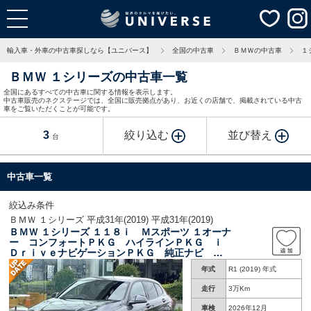
輸入車・外車の中古車探しなら【ユニバース】
全国の中古車
ＢＭＷの中古車
１
ＢＭＷ １シリーズの中古車一覧
全国にあるすべての中古車に関する情報を表示します。
中古車販売のネクステージでは、全国に販売拠点があり、お近くの店舗で、掲載されている中古
車をご覧いただくことが可能です。
3
絞り込む
並び替え
台
中古車一覧
絞込み条件
ＢＭＷ １シリーズ 平成31年(2019) 平成31年(2019)
ＢＭＷ １シリーズ １１８ｉ Ｍスポーツ １オーナ
ー コンフォートＰＫＧ ハイラインＰＫＧ ｉ
ＤｒｉｖｅナビゲーションＰＫＧ 純正ナビ バ
ックカメラ 黒革シート ＬＥＤヘッドランプ
年式
R1 (2019) 年式
ＡｐｐｌｅＣａｒＰｌａｙ Ｂｌｕｅｔｏｏｔｈ
接続 禁煙車
走行
3万Km
車検
2026年12月