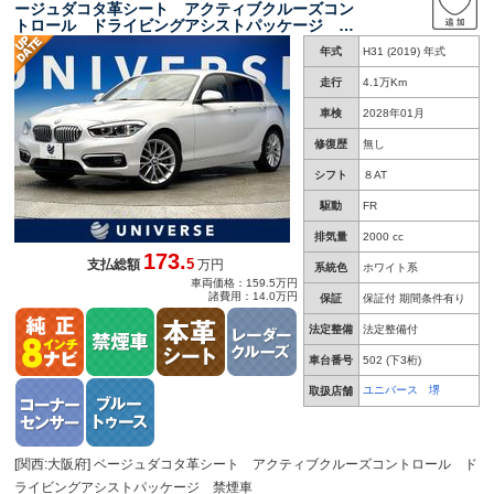
ージュダコタ革シート アクティブクルーズコン
トロール ドライビングアシストパッケージ パ
ーキングサポートパッケージ コンフォートパッ
年式
H31 (2019) 年式
ケージ デュアルオートエアコン ＬＥＤヘッド
ライト 禁煙車
走行
4.1万Km
車検
2028年01月
修復歴
無し
シフト
８AT
駆動
FR
排気量
2000 cc
173.
5
支払総額
万円
系統色
ホワイト系
車両価格：159.5万円
諸費用：14.0万円
保証
保証付 期間条件有り
法定整備
法定整備付
車台番号
502
(下3桁)
ユニバース 堺
取扱店舗
[関西:大阪府] ベージュダコタ革シート アクティブクルーズコントロール ド
ライビングアシストパッケージ 禁煙車