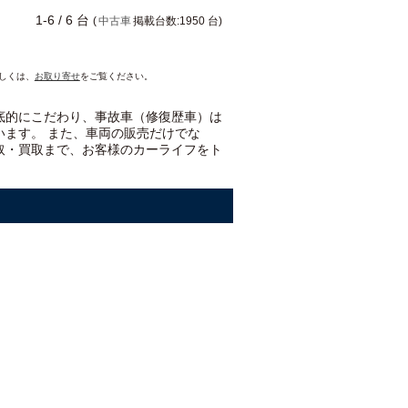
1-6 / 6 台
(
中古車
掲載台数:1950 台)
詳しくは、
お取り寄せ
をご覧ください。
底的にこだわり、事故車（修復歴車）は
います。 また、車両の販売だけでな
取・買取まで、お客様のカーライフをト