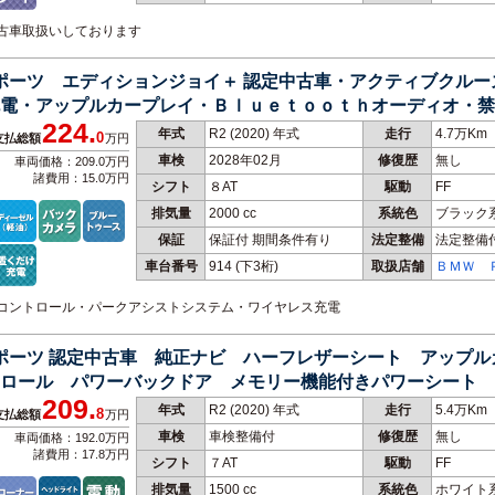
ｍ Ｓｅ
ｎ 名古
中古車取扱いしております
スポーツ エディションジョイ＋ 認定中古車・アクティブクル
電・アップルカープレイ・Ｂｌｕｅｔｏｏｔｈオーディオ・禁
224.
年式
R2 (2020) 年式
走行
4.7万Km
0
支払総額
万円
車検
2028年02月
修復歴
無し
車両価格：209.0万円
諸費用：15.0万円
シフト
８AT
駆動
FF
排気量
2000 cc
系統色
ブラック
保証
保証付 期間条件有り
法定整備
法定整備
車台番号
914
(下3桁)
取扱店舗
ＢＭＷ 
ｍ Ｓｅ
ｎ 鳴海
ーズコントロール・パークアシストシステム・ワイヤレス充電
スポーツ 認定中古車 純正ナビ ハーフレザーシート アップ
ロール パワーバックドア メモリー機能付きパワーシート 
209.
年式
R2 (2020) 年式
走行
5.4万Km
8
支払総額
万円
車検
車検整備付
修復歴
無し
車両価格：192.0万円
諸費用：17.8万円
シフト
７AT
駆動
FF
排気量
1500 cc
系統色
ホワイト