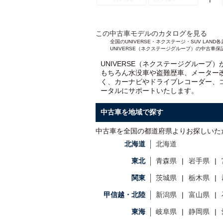
この中古車モデルのカタログを見る
全国のUNIVERSE・ネクステージ・SUV L
UNIVERSE（ネクステージグループ）の中古車保
UNIVERSE（ネクステージグループ
もちろん水没車や盗難歴車、メーター
く、カーナビやドライブレコーダー、
ータルにサポートいたします。
中古車を地域で探す
中古車を全国の都道府県よりお探しいた
北海道
北海道
東北
青森県
岩手県
関東
茨城県
栃木県
甲信越・北陸
新潟県
富山県
東海
岐阜県
静岡県