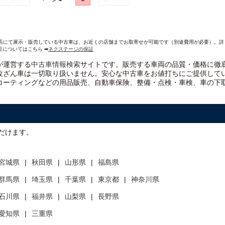
AND各店にて展示・販売している中古車は、お近くの店舗までお取寄せが可能です（別途費用が必要）。
証についてはこちら ➡
ネクステージの保証
）が運営する
中古車情報検索
サイトです。販売する車両の品質・価格に徹
改ざん車は一切取り扱いません。安心な
中古車をお値打ちに
ご提供して
コーティングなどの用品販売、自動車保険、整備・点検・車検、車の下
だけます。
宮城県
秋田県
山形県
福島県
群馬県
埼玉県
千葉県
東京都
神奈川県
石川県
福井県
山梨県
長野県
愛知県
三重県