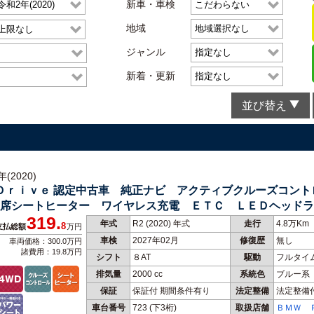
新車・車検
地域
ジャンル
新着・更新
並び替え
(2020)
ｘＤｒｉｖｅ 認定中古車 純正ナビ アクティブクルーズコン
前席シートヒーター ワイヤレス充電 ＥＴＣ ＬＥＤヘッド
319.
年式
R2 (2020) 年式
走行
4.8万Km
8
支払総額
万円
車検
2027年02月
修復歴
無し
車両価格：300.0万円
諸費用：19.8万円
シフト
８AT
駆動
フルタイ
排気量
2000 cc
系統色
ブルー系
保証
保証付 期間条件有り
法定整備
法定整備
車台番号
723
(下3桁)
取扱店舗
ＢＭＷ 