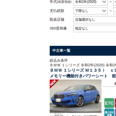
年式
～
(初度登録)
支払総額
～
取扱店舗
360度画像
中古車一覧
絞込み条件
ＢＭＷ １シリーズ 令和2年(2020) 令和2年
ＢＭＷ １シリーズ Ｍ１３５ｉ 
メモリー機能付きパワーシート 