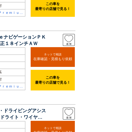
この車を
付
最寄りの店舗で見る！
Ｐｒｅｍｉｕ
ｌｅｃｔｉｏ
屋瑞穂
ｖｅナビゲーションＰＫ
純正１８インチＡＷ
ネットで相談
在庫確認・見積もり依頼
系
この車を
付
最寄りの店舗で見る！
Ｐｒｅｍｉｕ
ｌｅｃｔｉｏ
旭
Ｃ・ドライビングアシス
ドライト・ワイヤレ
ネットで相談