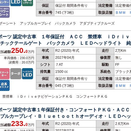
保証
保証付 期間条件有り
法定整備
法定整備
車台番号
745
(下3桁)
取扱店舗
ＢＭＷ 
ｍ Ｓｅ
ｎ 名古
フレザーシート アップルカープレイ バックカメラ アダプティブクルーズ
スポーツ 認定中古車 １年保証付 ＡＣＣ 禁煙車 ｉＤｒｉ
マチックテールゲート バックカメラ ＬＥＤヘッドライト 
250.
年式
R2 (2020) 年式
走行
2万Km
0
支払総額
万円
車検
2027年04月
修復歴
無し
車両価格：230.0万円
諸費用：20.0万円
シフト
７AT
駆動
FF
排気量
1500 cc
系統色
ブラック
保証
保証付 期間条件有り
法定整備
法定整備
車台番号
045
(下3桁)
取扱店舗
ＢＭＷ 
ｍ Ｓｅ
ｎ 尾張
ＣＣ 禁煙車 ｉＤｒｉｖｅナビゲーションＰＫＧ コンフォートＰＫＧ
スポーツ 認定中古車１年保証付き・コンフォートＰＫＧ・ＡＣ
プルカープレイ・Ｂｌｕｅｔｏｏｔｈオーディオ・ＬＥＤヘッ
233.
年式
R2 (2020) 年式
走行
2.6万Km
0
支払総額
万円
車検
2027年07月
修復歴
無し