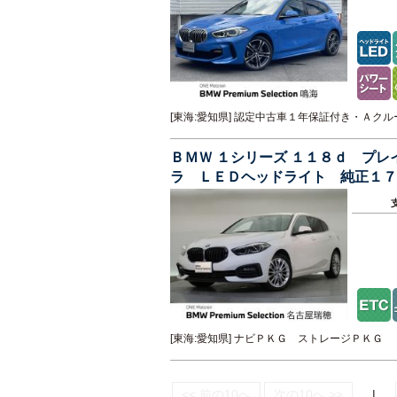
[東海:愛知県] 認定中古車１年保証付き・Ａ
ＢＭＷ １シリーズ １１８ｄ プ
ラ ＬＥＤヘッドライト 純正１
[東海:愛知県] ナビＰＫＧ ストレージＰＫＧ
<< 前の10へ
次の10へ >>
|