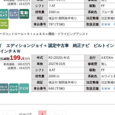
車両価格：218.0万円
諸費用：15.0万円
シフト
７AT
駆動
FF
排気量
1500 cc
系統色
ブルー系
保証
保証付 期間条件有り
法定整備
法定整備
車台番号
797
(下3桁)
取扱店舗
ＢＭＷ 
ｍ Ｓｅ
ｎ 鳴海
クルーズコントロール＋Ｓｔｏｐ＆Ｇｏ機能・ドライビングアシスト
レイ エディションジョイ＋ 認定中古車 純正ナビ ビルトイ
７インチＡＷ
199.
年式
R2 (2020) 年式
走行
4.6万Km
8
支払総額
万円
車検
2027年10月
修復歴
無し
車両価格：180.0万円
諸費用：19.8万円
シフト
８AT
駆動
FF
排気量
2000 cc
系統色
ホワイト
保証
保証付 期間条件有り
法定整備
法定整備
車台番号
648
(下3桁)
取扱店舗
ＢＭＷ 
ｍ Ｓｅ
ｎ 名古
< 前へ
ページ1
1
次へ >