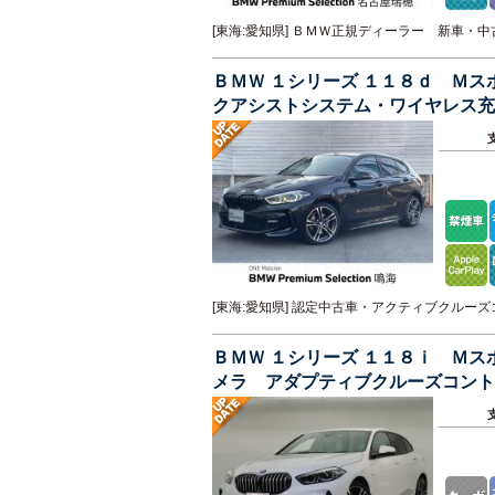
[東海:愛知県] ＢＭＷ正規ディーラー 新車・
ＢＭＷ １シリーズ １１８ｄ Ｍ
クアシストシステム・ワイヤレス充
チアルミ・運転席パワーシート
[東海:愛知県] 認定中古車・アクティブクル
ＢＭＷ １シリーズ １１８ｉ Ｍ
メラ アダプティブクルーズコント
ジ ＬＥＤ ＥＴＣ