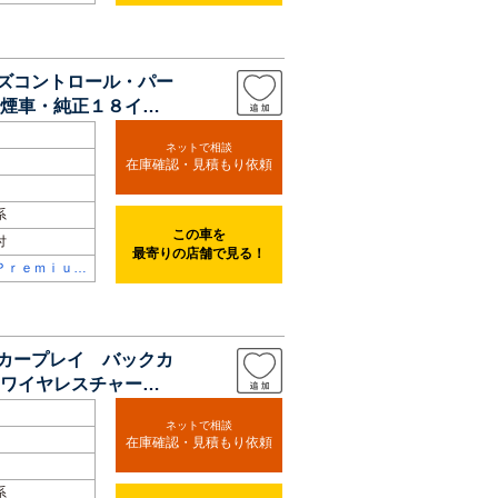
ｌｅｃｔｉｏ
屋瑞穂
ーズコントロール・パー
煙車・純正１８イン
ネットで相談
在庫確認・見積もり依頼
系
この車を
付
最寄りの店舗で見る！
Ｐｒｅｍｉｕ
ｌｅｃｔｉｏ
ルカープレイ バックカ
ワイヤレスチャー
ネットで相談
在庫確認・見積もり依頼
系