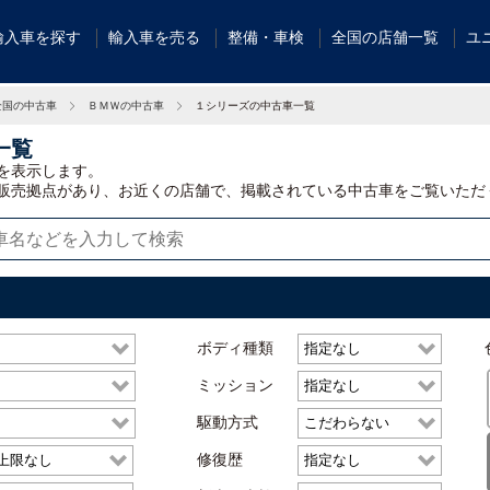
輸入車を探す
輸入車を売る
整備・車検
全国の店舗一覧
ユ
全国の中古車
ＢＭＷの中古車
１シリーズの中古車一覧
一覧
を表示します。
販売拠点があり、お近くの店舗で、掲載されている中古車をご覧いただ
ボディ種類
ミッション
駆動方式
修復歴