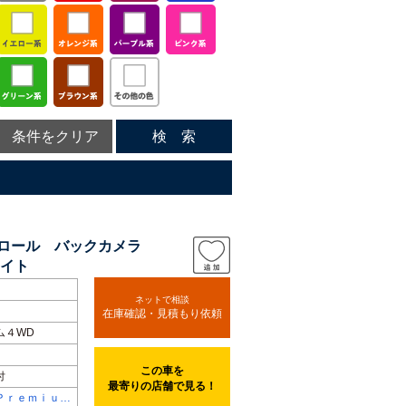
条件をクリア
検 索
トロール バックカメラ
ライト
ネットで相談
在庫確認・見積もり依頼
ム４WD
この車を
付
最寄りの店舗で見る！
Ｐｒｅｍｉｕ