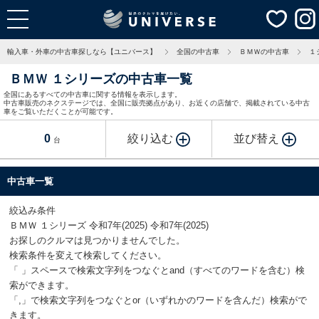
輸入車・外車の中古車探しなら【ユニバース】
全国の中古車
ＢＭＷの中古車
１
ＢＭＷ １シリーズの中古車一覧
全国にあるすべての中古車に関する情報を表示します。
中古車販売のネクステージでは、全国に販売拠点があり、お近くの店舗で、掲載されている中古
車をご覧いただくことが可能です。
0
絞り込む
並び替え
台
中古車一覧
絞込み条件
ＢＭＷ １シリーズ 令和7年(2025) 令和7年(2025)
お探しのクルマは見つかりませんでした。
検索条件を変えて検索してください。
「 」スペースで検索文字列をつなぐとand（すべてのワードを含む）検
索ができます。
「,」で検索文字列をつなぐとor（いずれかのワードを含んだ）検索がで
きます。