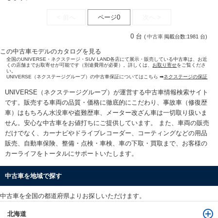
< 前へ
ページ0
次へ >
0 台
(
中古車
掲載台数:1981 台)
この中古車モデルのカタログを見る
全国のUNIVERSE・ネクステージ・SUV LAND各店にて展示・販売している中古車は、お近
くの店舗までお取寄せが可能です（別途費用が必要）。詳しくは、
お取り寄せ
をご覧くださ
い。
UNIVERSE（ネクステージグループ）の中古車保証についてはこちら ➡
ネクステージの保証
UNIVERSE（ネクステージグループ）が運営する
中古車情報検索
サイト
です。販売する車両の品質・価格に徹底的にこだわり、事故車（修復歴
車）はもちろん水没車や盗難歴車、メーター改ざん車は一切取り扱いま
せん。安心な
中古車をお値打ちに
ご提供しています。 また、車両の販売
だけでなく、カーナビやドライブレコーダー、コーティングなどの用品
販売、自動車保険、整備・点検・車検、車の下取・買取まで、お客様の
カーライフをトータルにサポートいたします。
中古車を地域で探す
中古車を全国の都道府県よりお探しいただけます。
北海道