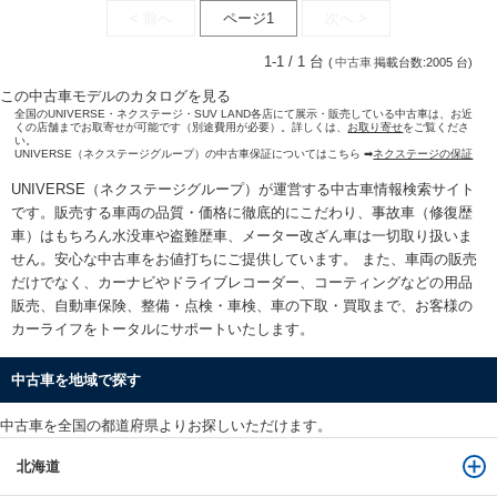
< 前へ
ページ1
次へ >
1-1 / 1 台
(
中古車
掲載台数:2005 台)
この中古車モデルのカタログを見る
全国のUNIVERSE・ネクステージ・SUV LAND各店にて展示・販売している中古車は、お近
くの店舗までお取寄せが可能です（別途費用が必要）。詳しくは、
お取り寄せ
をご覧くださ
い。
UNIVERSE（ネクステージグループ）の中古車保証についてはこちら ➡
ネクステージの保証
UNIVERSE（ネクステージグループ）が運営する
中古車情報検索
サイト
です。販売する車両の品質・価格に徹底的にこだわり、事故車（修復歴
車）はもちろん水没車や盗難歴車、メーター改ざん車は一切取り扱いま
せん。安心な
中古車をお値打ちに
ご提供しています。 また、車両の販売
だけでなく、カーナビやドライブレコーダー、コーティングなどの用品
販売、自動車保険、整備・点検・車検、車の下取・買取まで、お客様の
カーライフをトータルにサポートいたします。
中古車を地域で探す
中古車を全国の都道府県よりお探しいただけます。
北海道