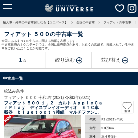
輸入車・外車の中古車探しなら【ユニバース】
全国の中古車
フィアットの中古車
フィアット ５００の中古車一覧
全国にあるすべての中古車に関する情報を表示します。
中古車販売のネクステージでは、全国に販売拠点があり、お近くの店舗で、掲載されている中古
車をご覧いただくことが可能です。
1
絞り込む
並び替え
台
中古車一覧
絞込み条件
フィアット ５００ 令和3年(2021) 令和3年(2021)
フィアット ５００ １．２ カルト ＡｐｐｌｅＣａ
ｒＰｌａｙ ディスプレイオーディオ ＥＴＣ車
載器 ｂｌｕｅｔｏｏｔｈ接続 マルチファンク
ションディスプレイ パドルシフト ５速デュア
年式
R3 (2021) 年式
ロジックシフト キーレスキー 禁煙車 後期
１オーナー
走行
5.8万Km
車検
車検整備付