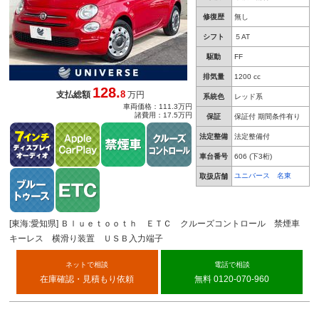
修復歴
無し
シフト
５AT
駆動
FF
排気量
1200 cc
128.
8
支払総額
万円
系統色
レッド系
車両価格：111.3万円
諸費用：17.5万円
保証
保証付 期間条件有り
法定整備
法定整備付
車台番号
606
(下3桁)
ユニバース 名東
取扱店舗
[東海:愛知県] Ｂｌｕｅｔｏｏｔｈ ＥＴＣ クルーズコントロール 禁煙車
キーレス 横滑り装置 ＵＳＢ入力端子
ネットで相談
電話で相談
在庫確認・見積もり依頼
無料 0120-070-960