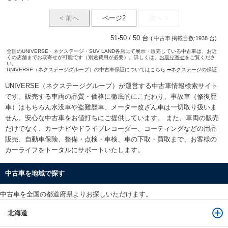
< 前へ
ページ2
次へ >
51-50 / 50 台
(
中古車
掲載台数:1938 台)
全国のUNIVERSE・ネクステージ・SUV LAND各店にて展示・販売している中古車は、お近
くの店舗までお取寄せが可能です（別途費用が必要）。詳しくは、
お取り寄せ
をご覧くださ
い。
UNIVERSE（ネクステージグループ）の中古車保証についてはこちら ➡
ネクステージの保証
UNIVERSE（ネクステージグループ）が運営する
中古車情報検索
サイト
です。販売する車両の品質・価格に徹底的にこだわり、事故車（修復歴
車）はもちろん水没車や盗難歴車、メーター改ざん車は一切取り扱いま
せん。安心な
中古車をお値打ちに
ご提供しています。 また、車両の販売
だけでなく、カーナビやドライブレコーダー、コーティングなどの用品
販売、自動車保険、整備・点検・車検、車の下取・買取まで、お客様の
カーライフをトータルにサポートいたします。
中古車を地域で探す
中古車を全国の都道府県よりお探しいただけます。
北海道