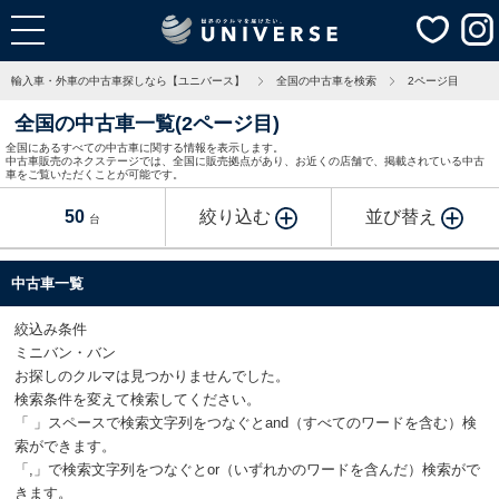
輸入車・外車の中古車探しなら【ユニバース】
全国の中古車を検索
2ページ目
全国の中古車一覧(2ページ目)
全国にあるすべての中古車に関する情報を表示します。
中古車販売のネクステージでは、全国に販売拠点があり、お近くの店舗で、掲載されている中古
車をご覧いただくことが可能です。
50
絞り込む
並び替え
台
中古車一覧
絞込み条件
ミニバン・バン
お探しのクルマは見つかりませんでした。
検索条件を変えて検索してください。
「 」スペースで検索文字列をつなぐとand（すべてのワードを含む）検
索ができます。
「,」で検索文字列をつなぐとor（いずれかのワードを含んだ）検索がで
きます。