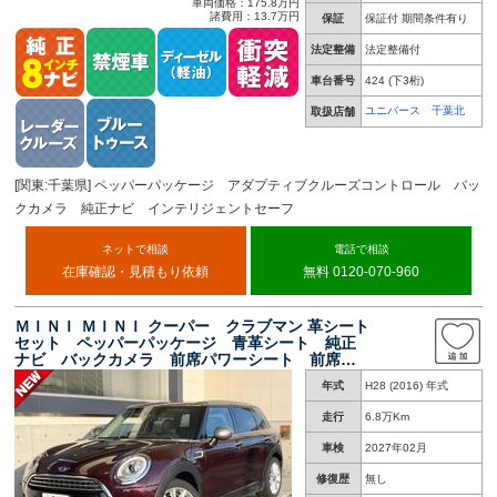
車両価格：175.8万円
諸費用：13.7万円
保証
保証付 期間条件有り
法定整備
法定整備付
車台番号
424
(下3桁)
ユニバース 千葉北
取扱店舗
[関東:千葉県] ペッパーパッケージ アダプティブクルーズコントロール バッ
クカメラ 純正ナビ インテリジェントセーフ
ネットで相談
電話で相談
在庫確認・見積もり依頼
無料 0120-070-960
ＭＩＮＩ ＭＩＮＩ クーパー クラブマン 革シート
セット ペッパーパッケージ 青革シート 純正
ナビ バックカメラ 前席パワーシート 前席シ
ートヒーター リアコーナーセンサー ＬＥＤヘ
年式
H28 (2016) 年式
ッドライト クルーズコントロール コンフォー
トアクセス 禁煙
走行
6.8万Km
車検
2027年02月
修復歴
無し