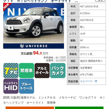
グＴＶ ＨＩＤヘッドランプ オートライト オ
ートエアコン キーレスエントリー 純正１６イ
年式
H27 (2015) 年式
ンチアルミ Ｂｌｕｅｔｏｏｔｈ接続 禁煙車
走行
6.2万Km
車検
2027年01月
修復歴
無し
シフト
６AT
駆動
FF
排気量
2000 cc
94.
9
支払総額
万円
系統色
ホワイト系
車両価格：81.7万円
諸費用：13.2万円
保証
保証付 期間条件有り
法定整備
法定整備付
車台番号
479
(下3桁)
ユニバース 堺
取扱店舗
[関西:大阪府] 後期モデル ミントＰＫＧ メモリーナビ ワンセグＴＶ ＨＩ
Ｄヘッドランプ オートライト 禁煙車