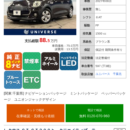
車検
2027年09月
修復歴
無し
シフト
６AT
駆動
FF
排気量
1500 cc
88.
5
支払総額
万円
系統色
ブラウン系
車両価格：75.0万円
諸費用：13.5万円
保証
保証付 期間条件有り
法定整備
法定整備付
車台番号
597
(下3桁)
ユニバース 千葉北
取扱店舗
[関東:千葉県] ナビゲーションパッケージ ミントパッケージ ペッパーパッケ
ージ ユニオンジャックデザイン
ネットで相談
電話で相談
在庫確認・見積もり依頼
無料 0120-070-960