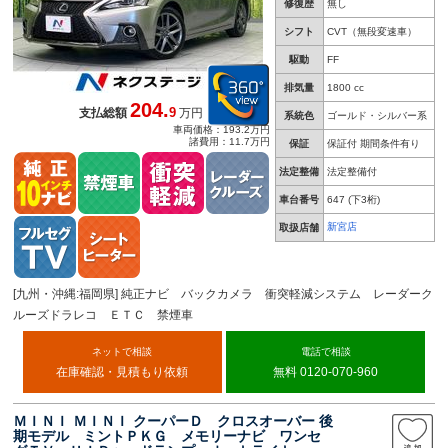
修復歴
無し
シフト
CVT（無段変速車）
駆動
FF
排気量
1800 cc
204.
9
支払総額
万円
系統色
ゴールド・シルバー系
車両価格：193.2万円
諸費用：11.7万円
保証
保証付 期間条件有り
法定整備
法定整備付
車台番号
647
(下3桁)
新宮店
取扱店舗
[九州・沖縄:福岡県] 純正ナビ バックカメラ 衝突軽減システム レーダーク
ルーズドラレコ ＥＴＣ 禁煙車
ネットで相談
電話で相談
在庫確認・見積もり依頼
無料 0120-070-960
ＭＩＮＩ ＭＩＮＩ クーパーＤ クロスオーバー 後
期モデル ミントＰＫＧ メモリーナビ ワンセ