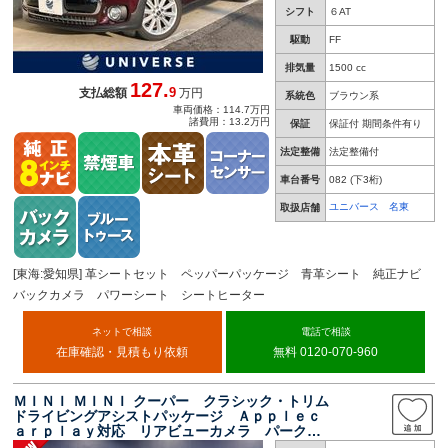
シフト
６AT
駆動
FF
排気量
1500 cc
127.
9
支払総額
万円
系統色
ブラウン系
車両価格：114.7万円
諸費用：13.2万円
保証
保証付 期間条件有り
法定整備
法定整備付
車台番号
082
(下3桁)
ユニバース 名東
取扱店舗
[東海:愛知県] 革シートセット ペッパーパッケージ 青革シート 純正ナビ
バックカメラ パワーシート シートヒーター
ネットで相談
電話で相談
在庫確認・見積もり依頼
無料 0120-070-960
ＭＩＮＩ ＭＩＮＩ クーパー クラシック・トリム
ドライビングアシストパッケージ Ａｐｐｌｅｃ
ａｒｐｌａｙ対応 リアビューカメラ パークデ
ィスタンスコントロール ハーフレザーシート