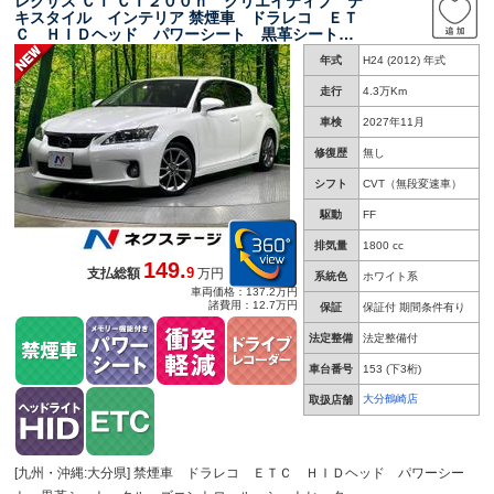
レクサス ＣＴ ＣＴ２００ｈ クリエイティブ テ
キスタイル インテリア 禁煙車 ドラレコ ＥＴ
Ｃ ＨＩＤヘッド パワーシート 黒革シート
クルーズコントロール シートヒーター コーナ
年式
H24 (2012) 年式
ーセンサー ヘッドライトウォッシャー 電動格
納ミラー オートライト／エアコン
走行
4.3万Km
車検
2027年11月
修復歴
無し
シフト
CVT（無段変速車）
駆動
FF
排気量
1800 cc
149.
9
支払総額
万円
系統色
ホワイト系
車両価格：137.2万円
諸費用：12.7万円
保証
保証付 期間条件有り
法定整備
法定整備付
車台番号
153
(下3桁)
大分鶴崎店
取扱店舗
[九州・沖縄:大分県] 禁煙車 ドラレコ ＥＴＣ ＨＩＤヘッド パワーシー