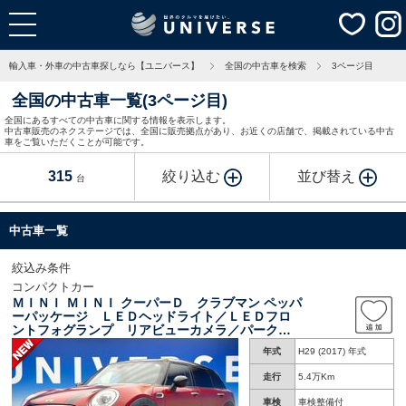
輸入車・外車の中古車探しなら【ユニバース】
全国の中古車を検索
3ページ目
全国の中古車一覧(3ページ目)
全国にあるすべての中古車に関する情報を表示します。
中古車販売のネクステージでは、全国に販売拠点があり、お近くの店舗で、掲載されている中古
車をご覧いただくことが可能です。
315
絞り込む
並び替え
台
中古車一覧
絞込み条件
コンパクトカー
ＭＩＮＩ ＭＩＮＩ クーパーＤ クラブマン ペッパ
ーパッケージ ＬＥＤヘッドライト／ＬＥＤフロ
ントフォグランプ リアビューカメラ／パークデ
ィスタンスコントロール クルーズコントロー
年式
H29 (2017) 年式
ル デュアルオートエアコン 純正ナビ スマー
トキー 禁煙車
走行
5.4万Km
車検
車検整備付