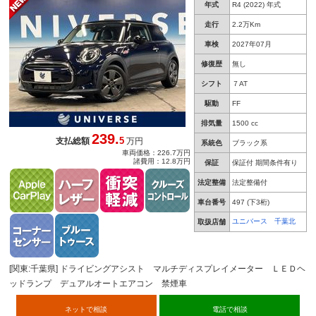
年式
R4 (2022) 年式
コンフォートアクセス １６インチグレー塗装ア
ルミ ライトパッケージ
走行
2.2万Km
車検
2027年07月
修復歴
無し
シフト
７AT
駆動
FF
排気量
1500 cc
239.
5
支払総額
万円
系統色
ブラック系
車両価格：226.7万円
諸費用：12.8万円
保証
保証付 期間条件有り
法定整備
法定整備付
車台番号
497
(下3桁)
ユニバース 千葉北
取扱店舗
[関東:千葉県] ドライビングアシスト マルチディスプレイメーター ＬＥＤヘ
ッドランプ デュアルオートエアコン 禁煙車
ネットで相談
電話で相談