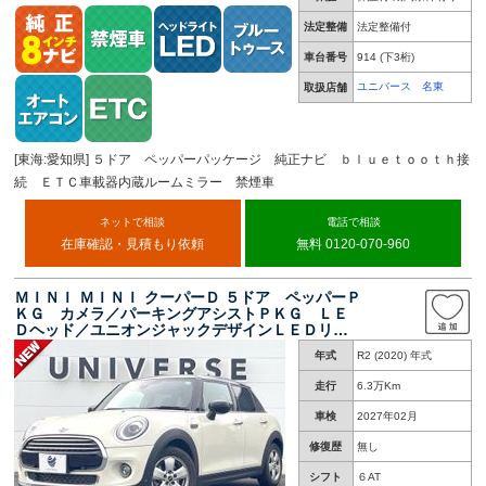
法定整備
法定整備付
車台番号
914
(下3桁)
ユニバース 名東
取扱店舗
[東海:愛知県] ５ドア ペッパーパッケージ 純正ナビ ｂｌｕｅｔｏｏｔｈ接
続 ＥＴＣ車載器内蔵ルームミラー 禁煙車
ネットで相談
電話で相談
在庫確認・見積もり依頼
無料 0120-070-960
ＭＩＮＩ ＭＩＮＩ クーパーＤ ５ドア ペッパーＰ
ＫＧ カメラ／パーキングアシストＰＫＧ ＬＥ
Ｄヘッド／ユニオンジャックデザインＬＥＤリア
ランプ 純正ナビ リアビューカメラ パーキン
年式
R2 (2020) 年式
グアシスト コンフォートアクセス ＥＴＣ 禁
煙車
走行
6.3万Km
車検
2027年02月
修復歴
無し
シフト
６AT