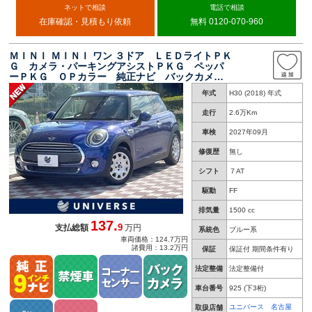
ネットで相談
電話で相談
在庫確認・見積もり依頼
無料 0120-070-960
ＭＩＮＩ ＭＩＮＩ ワン ３ドア ＬＥＤライトＰＫ
Ｇ カメラ・パーキングアシストＰＫＧ ペッパ
ーＰＫＧ ＯＰカラー 純正ナビ バックカメ
ラ Ｂｌｕｅｔｏｏｔｈ接続 ＥＴＣ アイド
年式
H30 (2018) 年式
リングストップ 禁煙車
走行
2.6万Km
車検
2027年09月
修復歴
無し
シフト
７AT
駆動
FF
排気量
1500 cc
137.
9
支払総額
万円
系統色
ブルー系
車両価格：124.7万円
諸費用：13.2万円
保証
保証付 期間条件有り
法定整備
法定整備付
車台番号
925
(下3桁)
ユニバース 名古屋
取扱店舗