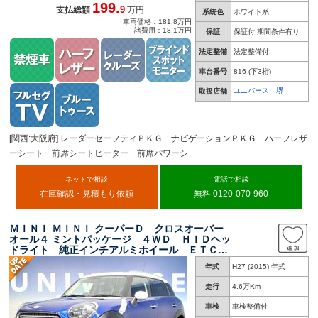
199.
9
支払総額
万円
系統色
ホワイト系
車両価格：181.8万円
諸費用：18.1万円
保証
保証付 期間条件有り
法定整備
法定整備付
車台番号
816
(下3桁)
ユニバース 堺
取扱店舗
[関西:大阪府] レーダーセーフティＰＫＧ ナビゲーションＰＫＧ ハーフレザ
ーシート 前席シートヒーター 前席パワーシ
ネットで相談
電話で相談
在庫確認・見積もり依頼
無料 0120-070-960
ＭＩＮＩ ＭＩＮＩ クーパーＤ クロスオーバー
オール４ ミントパッケージ ４ＷＤ ＨＩＤヘッ
ドライト 純正インチアルミホイール ＥＴＣ
禁煙車 ディーゼル車 オートライト オートエ
年式
H27 (2015) 年式
アコン 電動格納ミラー ＬＥＤフロントフォ
グ ＣＤ ＡＵＸ
走行
4.6万Km
車検
車検整備付