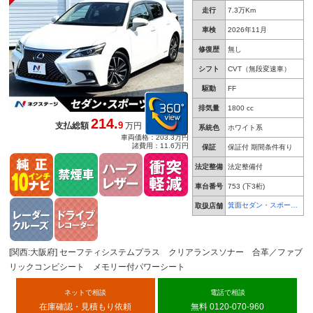
ド パドルシフト
走行
7.3万Km
車検
2026年11月
修復歴
無し
シフト
CVT（無段変速車）
駆動
FF
排気量
1800 cc
214.
9
支払総額
万円
系統色
ホワイト系
車両価格：203.3万円
諸費用：11.6万円
保証
保証付 期間条件有り
法定整備
法定整備付
車台番号
753
(下3桁)
箕面セダン・スポーツ
取扱店舗
専門店
[関西:大阪府] セーフティシステムプラス クリアランスソナー 合革／ファブ
リックコンビシート メモリー付パワーシート
ネットで相談
電話で相談
在庫確認・見積もり依頼
無料 0120-070-960