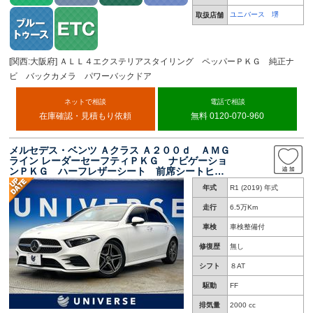
ユニバース 堺
取扱店舗
[関西:大阪府] ＡＬＬ４エクステリアスタイリング ペッパーＰＫＧ 純正ナ
ビ バックカメラ パワーバックドア
ネットで相談
電話で相談
在庫確認・見積もり依頼
無料 0120-070-960
メルセデス・ベンツ Ａクラス Ａ２００ｄ ＡＭＧ
ライン レーダーセーフティＰＫＧ ナビゲーショ
ンＰＫＧ ハーフレザーシート 前席シートヒー
ター 前席パワーシート マルチビームＬＥＤヘ
年式
R1 (2019) 年式
ッドライト アダプティブハイビームアシストプ
ラス 純正１８インチＡＷ 禁煙
走行
6.5万Km
車検
車検整備付
修復歴
無し
シフト
８AT
駆動
FF
排気量
2000 cc