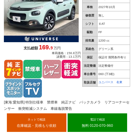
車検
2027年10月
修復歴
無し
シフト
６AT
駆動
FF
排気量
1200 cc
169.
9
支払総額
万円
系統色
グリーン系
車両価格：156.8万円
諸費用：13.1万円
保証
保証付 期間条件有り
法定整備
法定整備付
車台番号
060
(下3桁)
ユニバース 名東
取扱店舗
[東海:愛知県] 特別仕様車 禁煙車 純正ナビ バックカメラ リアコーナーセ
ンサー 衝突軽減システム 車線逸脱警告
ネットで相談
電話で相談
在庫確認・見積もり依頼
無料 0120-070-960