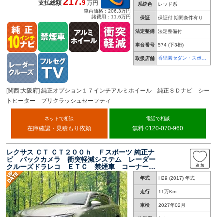
217.
9
支払総額
万円
系統色
レッド系
車両価格：206.3万円
諸費用：11.6万円
保証
保証付 期間条件有り
法定整備
法定整備付
車台番号
574
(下3桁)
香里園セダン・スポー
取扱店舗
ツ専門店
[関西:大阪府] 純正オプション１７インチアルミホイール 純正ＳＤナビ シー
トヒーター プリクラッシュセーフティ
ネットで相談
電話で相談
在庫確認・見積もり依頼
無料 0120-070-960
レクサス ＣＴ ＣＴ２００ｈ Ｆスポーツ 純正ナ
ビ バックカメラ 衝突軽減システム レーダー
クルーズドラレコ ＥＴＣ 禁煙車 コーナーセ
ンサー スマートキー 純正１７インチアルミ
年式
H29 (2017) 年式
オートハイビーム 車線逸脱警報 オートライト
走行
11万Km
車検
2027年02月