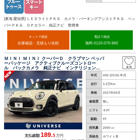
[東海:愛知県] ＬＥＤライトＰＫＧ カメラ・パーキングアシストＰＫＧ ペッ
パーＰＫＧ ＯＰカラー 純正ナビ 禁煙車
ネットで相談
電話で相談
在庫確認・見積もり依頼
無料 0120-070-960
ＭＩＮＩ ＭＩＮＩ クーパーＤ クラブマン ペッパ
ーパッケージ アクティブクルーズコントロー
ル バックカメラ 純正ナビ インテリジェント
セーフティ ＬＥＤヘッドライト アンビエント
年式
H30 (2018) 年式
ライト デュアルオートエアコン ＥＴＣ車載
器 スマートキー
走行
3.3万Km
車検
2027年06月
修復歴
無し
シフト
８AT
駆動
FF
排気量
2000 cc
189.
5
支払総額
万円
系統色
ホワイト系