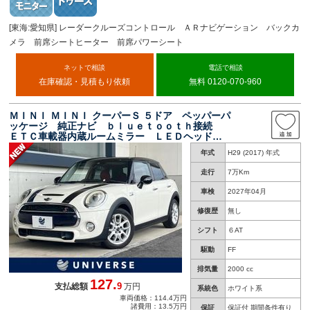
[東海:愛知県] レーダークルーズコントロール ＡＲナビゲーション バックカ
メラ 前席シートヒーター 前席パワーシート
ネットで相談
電話で相談
在庫確認・見積もり依頼
無料 0120-070-960
ＭＩＮＩ ＭＩＮＩ クーパーＳ ５ドア ペッパーパ
ッケージ 純正ナビ ｂｌｕｅｔｏｏｔｈ接続
ＥＴＣ車載器内蔵ルームミラー ＬＥＤヘッドラ
イト コンフォートアクセス デュアルオートエ
年式
H29 (2017) 年式
アコン オートライト レッドシートカバー 禁
煙車
走行
7万Km
車検
2027年04月
修復歴
無し
シフト
６AT
駆動
FF
排気量
2000 cc
127.
9
支払総額
万円
系統色
ホワイト系
車両価格：114.4万円
諸費用：13.5万円
保証
保証付 期間条件有り