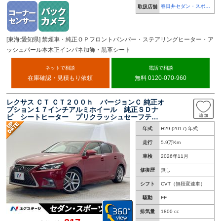
春日井セダン・スポー
取扱店舗
ツ専門店
[東海:愛知県] 禁煙車・純正ＯＰフロントバンパー・ステアリングヒーター・ア
ッシュパール本木正インパネ加飾・黒革シート
ネットで相談
電話で相談
在庫確認・見積もり依頼
無料 0120-070-960
レクサス ＣＴ ＣＴ２００ｈ バージョンＣ 純正オ
プション１７インチアルミホイール 純正ＳＤナ
ビ シートヒーター プリクラッシュセーフテ
ィ レーンキープアシスト レーダークルーズコ
年式
H29 (2017) 年式
ントロール オートハイビーム ＬＥＤヘッドラ
イト
走行
5.9万Km
車検
2026年11月
修復歴
無し
シフト
CVT（無段変速車）
駆動
FF
排気量
1800 cc