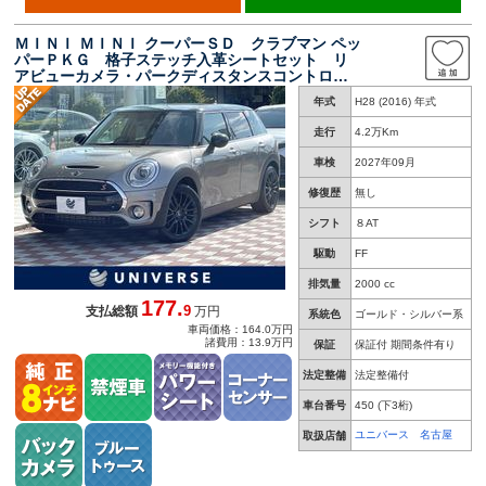
ＭＩＮＩ ＭＩＮＩ クーパーＳＤ クラブマン ペッ
パーＰＫＧ 格子ステッチ入革シートセット リ
アビューカメラ・パークディスタンスコントロー
ル 純正ナビ クルーズコントロール 革シー
年式
H28 (2016) 年式
ト シートヒーター パワーシート ＬＥＤヘッ
ドライト ＥＴＣ 禁煙
走行
4.2万Km
車検
2027年09月
修復歴
無し
シフト
８AT
駆動
FF
排気量
2000 cc
177.
9
支払総額
万円
系統色
ゴールド・シルバー系
車両価格：164.0万円
諸費用：13.9万円
保証
保証付 期間条件有り
法定整備
法定整備付
車台番号
450
(下3桁)
ユニバース 名古屋
取扱店舗