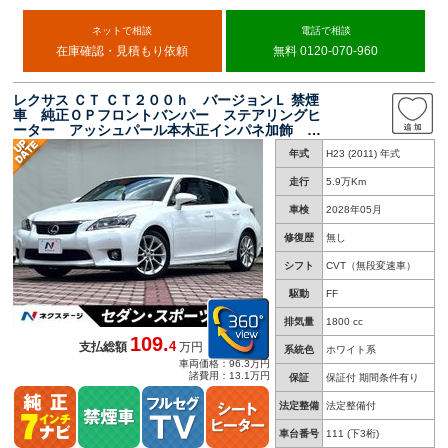
ネットで相談
電話で相談
在庫確認・見積もり依頼
無料 0120-070-960
レクサス ＣＴ ＣＴ２００ｈ バージョンＬ 禁煙
車 純正ＯＰフロントバンパー ステアリングヒ
ーター アッシュパール本木正インパネ加飾 黒
革シート シートヒーター パワーシート クリ
年式
H23 (2011) 年式
アランスソナー ＬＥＤヘッドライト 純正１７
インチホイール
走行
5.9万Km
車検
2028年05月
修復歴
無し
シフト
CVT（無段変速車）
駆動
FF
排気量
1800 cc
109.
4
支払総額
万円
系統色
ホワイト系
車両価格：96.3万円
諸費用：13.1万円
保証
保証付 期間条件有り
法定整備
法定整備付
車台番号
111
(下3桁)