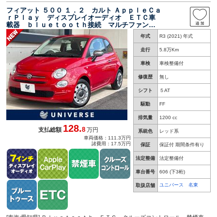
フィアット ５００ １．２ カルト ＡｐｐｌｅＣａ
ｒＰｌａｙ ディスプレイオーディオ ＥＴＣ車
載器 ｂｌｕｅｔｏｏｔｈ接続 マルチファンク
ションディスプレイ パドルシフト ５速デュア
年式
R3 (2021) 年式
ロジックシフト キーレスキー 禁煙車 後期
１オーナー
走行
5.8万Km
車検
車検整備付
修復歴
無し
シフト
５AT
駆動
FF
排気量
1200 cc
128.
8
支払総額
万円
系統色
レッド系
車両価格：111.3万円
諸費用：17.5万円
保証
保証付 期間条件有り
法定整備
法定整備付
車台番号
606
(下3桁)
ユニバース 名東
取扱店舗