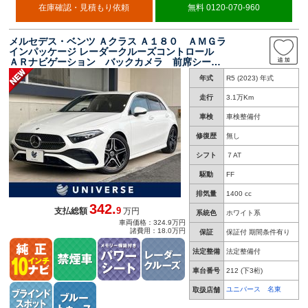
在庫確認・見積もり依頼
無料 0120-070-960
メルセデス・ベンツ Ａクラス Ａ１８０ ＡＭＧラ
インパッケージ レーダークルーズコントロール
ＡＲナビゲーション バックカメラ 前席シート
ヒーター 前席パワーシート ＬＥＤヘッドライ
年式
R5 (2023) 年式
ト ＥＴＣ車載器 ブラインドスポット レーン
キープアシスト コーナーセンサー 禁煙
走行
3.1万Km
車検
車検整備付
修復歴
無し
シフト
７AT
駆動
FF
排気量
1400 cc
342.
9
支払総額
万円
系統色
ホワイト系
車両価格：324.9万円
諸費用：18.0万円
保証
保証付 期間条件有り
法定整備
法定整備付
車台番号
212
(下3桁)
ユニバース 名東
取扱店舗