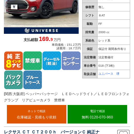
修復歴
無し
シフト
８AT
駆動
FF
排気量
2000 cc
169.
9
支払総額
万円
系統色
レッド系
車両価格：151.2万円
諸費用：18.7万円
保証
保証付 期間条件有り
法定整備
法定整備付
車台番号
018
(下3桁)
ユニバース 堺
取扱店舗
[関西:大阪府] ペッパーパッケージ ＬＥＤヘッドライト／ＬＥＤフロントフォ
グランプ リアビューカメラ 禁煙車
ネットで相談
電話で相談
在庫確認・見積もり依頼
無料 0120-070-960
レクサス ＣＴ ＣＴ２００ｈ バージョンＣ 純正ナ