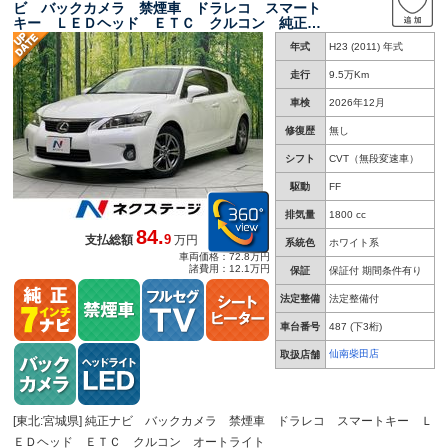
ビ バックカメラ 禁煙車 ドラレコ スマート
キー ＬＥＤヘッド ＥＴＣ クルコン 純正１
６インチアルミ オートライト デュアルエアコ
年式
H23 (2011) 年式
ン ＣＤ ＤＶＤ再生 フルセグ パドルシフ
ト フォグライト
走行
9.5万Km
車検
2026年12月
修復歴
無し
シフト
CVT（無段変速車）
駆動
FF
排気量
1800 cc
84.
9
支払総額
万円
系統色
ホワイト系
車両価格：72.8万円
諸費用：12.1万円
保証
保証付 期間条件有り
法定整備
法定整備付
車台番号
487
(下3桁)
仙南柴田店
取扱店舗
[東北:宮城県] 純正ナビ バックカメラ 禁煙車 ドラレコ スマートキー Ｌ
ＥＤヘッド ＥＴＣ クルコン オートライト