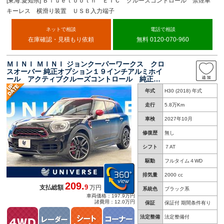
[東海:愛知県] Ｂｌｕｅｔｏｏｔｈ ＥＴＣ クルーズコントロール 禁煙車
キーレス 横滑り装置 ＵＳＢ入力端子
ネットで相談
電話で相談
在庫確認・見積もり依頼
無料 0120-070-960
ＭＩＮＩ ＭＩＮＩ ジョンクーパーワークス クロ
スオーバー 純正オプション１９インチアルミホイ
ール アクティブクルーズコントロール 純正ナ
ビ バックカメラ パークディスタンスコントロ
年式
H30 (2018) 年式
ール ＨＵＤ インテリセーフ ＬＥＤヘッドラ
イト スポーツサスペンション
走行
5.8万Km
車検
2027年10月
修復歴
無し
シフト
７AT
駆動
フルタイム４WD
排気量
2000 cc
209.
9
支払総額
万円
系統色
ブラック系
車両価格：197.9万円
諸費用：12.0万円
保証
保証付 期間条件有り
法定整備
法定整備付