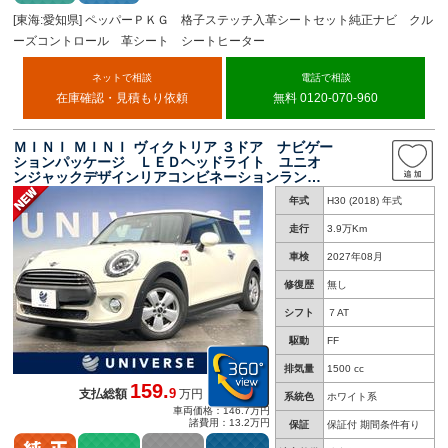
[東海:愛知県] ペッパーＰＫＧ 格子ステッチ入革シートセット純正ナビ クル
ーズコントロール 革シート シートヒーター
ネットで相談
電話で相談
在庫確認・見積もり依頼
無料 0120-070-960
ＭＩＮＩ ＭＩＮＩ ヴィクトリア ３ドア ナビゲー
ションパッケージ ＬＥＤヘッドライト ユニオ
ンジャックデザインリアコンビネーションラン
プ 禁煙車 特別仕様車 純正１５インチアルミ
年式
H30 (2018) 年式
ホイール ＥＴＣ Ｂｌｕｅｔｏｏｔｈ 電動格
納ミラー
走行
3.9万Km
車検
2027年08月
修復歴
無し
シフト
７AT
駆動
FF
排気量
1500 cc
159.
9
支払総額
万円
系統色
ホワイト系
車両価格：146.7万円
諸費用：13.2万円
保証
保証付 期間条件有り