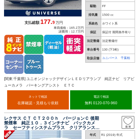
駆動
FF
排気量
1500 cc
177.
9
支払総額
万円
系統色
ホワイト系
車両価格：165.2万円
諸費用：12.7万円
保証
保証付 期間条件有り
法定整備
法定整備付
車台番号
130
(下3桁)
ユニバース 千葉柏
取扱店舗
[関東:千葉県] ユニオンジャックデザインＬＥＤリアランプ 純正ナビ リアビ
ューカメラ パーキングアシスト ＥＴＣ
ネットで相談
電話で相談
在庫確認・見積もり依頼
無料 0120-070-960
レクサス ＣＴ ＣＴ２００ｈ バージョンＣ 後期
禁煙車 純正１０．３インチナビ バックカメ
ラ セーフティシステムプラス クリアランスソ
ナー 合革／ファブリックコンビシート メモリ
年式
R1 (2019) 年式
ー付パワーシート シートヒーター ＬＥＤヘッ