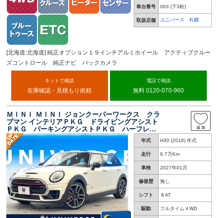
車台番号
063
(下3桁)
ユニバース 札幌
取扱店舗
[北海道:北海道] 純正オプション１９インチアルミホイール アクティブクルー
ズコントロール 純正ナビ バックカメラ
ネットで相談
電話で相談
在庫確認・見積もり依頼
無料 0120-070-960
ＭＩＮＩ ＭＩＮＩ ジョンクーパーワークス クラ
ブマン インテリアＰＫＧ ドライビングアシスト
ＰＫＧ パーキングアシストＰＫＧ ハーフレザ
ーシート シートヒーター 追従クルコン 純正
年式
H30 (2018) 年式
１９インチアルミ 衝突軽減システム バックカ
メラ ＥＴＣ 禁煙車 ４ＷＤ
走行
6.7万Km
車検
2027年01月
修復歴
無し
シフト
８AT
駆動
フルタイム４WD