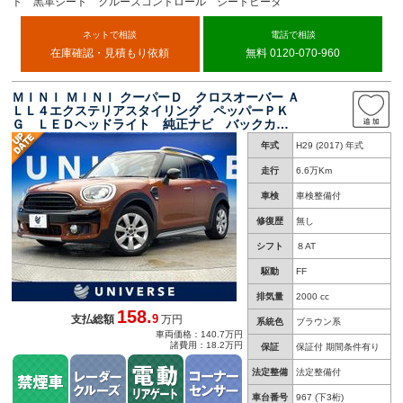
ト 黒革シート クルーズコントロール シートヒータ
ネットで相談
電話で相談
在庫確認・見積もり依頼
無料 0120-070-960
ＭＩＮＩ ＭＩＮＩ クーパーＤ クロスオーバー Ａ
ＬＬ４エクステリアスタイリング ペッパーＰＫ
Ｇ ＬＥＤヘッドライト 純正ナビ バックカメ
ラ パワーバックドア デュアルオートエアコ
年式
H29 (2017) 年式
ン アダプティブクルーズコントロール コーナ
ーセンサー 禁煙車
走行
6.6万Km
車検
車検整備付
修復歴
無し
シフト
８AT
駆動
FF
排気量
2000 cc
158.
9
支払総額
万円
系統色
ブラウン系
車両価格：140.7万円
諸費用：18.2万円
保証
保証付 期間条件有り
法定整備
法定整備付
車台番号
967
(下3桁)