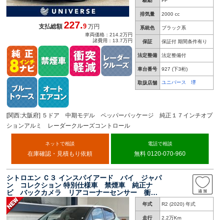
駆動
FF
排気量
2000 cc
227.
9
支払総額
万円
系統色
ブラック系
車両価格：214.2万円
諸費用：13.7万円
保証
保証付 期間条件有り
法定整備
法定整備付
車台番号
927
(下3桁)
ユニバース 堺
取扱店舗
[関西:大阪府] ５ドア 中期モデル ペッパーパッケージ 純正１７インチオプ
ションアルミ レーダークルーズコントロール
ネットで相談
電話で相談
在庫確認・見積もり依頼
無料 0120-070-960
シトロエン Ｃ３ インスパイアード バイ ジャパ
ン コレクション 特別仕様車 禁煙車 純正ナ
ビ バックカメラ リアコーナーセンサー 衝突
軽減システム 車線逸脱警告システム ブライン
年式
R2 (2020) 年式
ドスポット ＥＴＣ車載器 ｂｌｕｅｔｏｏｔｈ
接続 クルーズコントロール オートライト
走行
2.2万Km