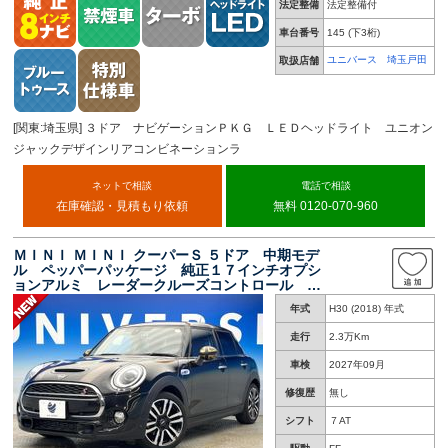
法定整備
法定整備付
車台番号
145
(下3桁)
ユニバース 埼玉戸田
取扱店舗
[関東:埼玉県] ３ドア ナビゲーションＰＫＧ ＬＥＤヘッドライト ユニオン
ジャックデザインリアコンビネーションラ
ネットで相談
電話で相談
在庫確認・見積もり依頼
無料 0120-070-960
ＭＩＮＩ ＭＩＮＩ クーパーＳ ５ドア 中期モデ
ル ペッパーパッケージ 純正１７インチオプシ
ョンアルミ レーダークルーズコントロール レ
ーンアシスト バックカメラ コーナーセンサ
年式
H30 (2018) 年式
ー デュアルオートエアコン ワンオーナー 禁
煙車
走行
2.3万Km
車検
2027年09月
修復歴
無し
シフト
７AT