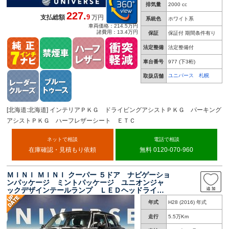
排気量
2000 cc
227.
9
支払総額
万円
系統色
ホワイト系
車両価格：214.5万円
諸費用：13.4万円
保証
保証付 期間条件有り
法定整備
法定整備付
車台番号
977
(下3桁)
ユニバース 札幌
取扱店舗
[北海道:北海道] インテリアＰＫＧ ドライビングアシストＰＫＧ パーキング
アシストＰＫＧ ハーフレザーシート ＥＴＣ
ネットで相談
電話で相談
在庫確認・見積もり依頼
無料 0120-070-960
ＭＩＮＩ ＭＩＮＩ クーパー ５ドア ナビゲーショ
ンパッケージ ミントパッケージ ユニオンジャ
ックデザインテールランプ ＬＥＤヘッドライ
ト アンビエントライト Ｂｌｕｅｔｏｏｔｈ
年式
H28 (2016) 年式
禁煙車
走行
5.5万Km