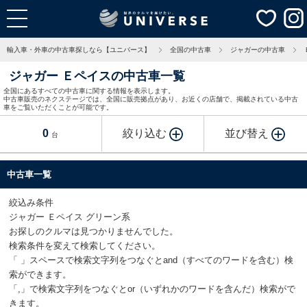
輸入車・外車の中古車探しなら【ユニバース】
全国の中古車
ジャガーの中古車
ジャガー Ｅペイスの中古車一覧
全国にあるすべての中古車に関する情報を表示します。
中古車販売のネクステージでは、全国に販売拠点があり、お近くの店舗で、掲載されている中古
車をご覧いただくことが可能です。
0
絞り込む
並び替え
台
中古車一覧
絞込み条件
ジャガー Ｅペイス グリーン系
お探しのクルマは見つかりませんでした。
検索条件を変えて検索してください。
「 」スペースで検索文字列をつなぐとand（すべてのワードを含む）検
索ができます。
「,」で検索文字列をつなぐとor（いずれかのワードを含んだ）検索がで
きます。