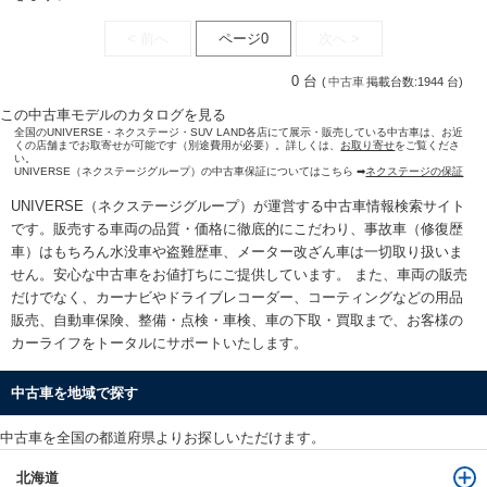
< 前へ
ページ0
次へ >
0 台
(
中古車
掲載台数:1944 台)
この中古車モデルのカタログを見る
全国のUNIVERSE・ネクステージ・SUV LAND各店にて展示・販売している中古車は、お近
くの店舗までお取寄せが可能です（別途費用が必要）。詳しくは、
お取り寄せ
をご覧くださ
い。
UNIVERSE（ネクステージグループ）の中古車保証についてはこちら ➡
ネクステージの保証
UNIVERSE（ネクステージグループ）が運営する
中古車情報検索
サイト
です。販売する車両の品質・価格に徹底的にこだわり、事故車（修復歴
車）はもちろん水没車や盗難歴車、メーター改ざん車は一切取り扱いま
せん。安心な
中古車をお値打ちに
ご提供しています。 また、車両の販売
だけでなく、カーナビやドライブレコーダー、コーティングなどの用品
販売、自動車保険、整備・点検・車検、車の下取・買取まで、お客様の
カーライフをトータルにサポートいたします。
中古車を地域で探す
中古車を全国の都道府県よりお探しいただけます。
北海道