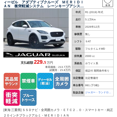
ィーゼル アダプティブクルーズ ＭＥＲＩＤＩ
ＡＮ 衝突軽減システム レーンキープアシス
ト ブラインドスポット パワーテールゲート
年式
R1 (2019) 年式
全周囲カメラ シートヒーター 純正２０インチ
アルミ
走行
5.1万Km
車検
2026年12月
修復歴
無し
シフト
９AT
駆動
フルタイム４WD
排気量
2000 cc
229.
5
支払総額
万円
系統色
ホワイト系
車両価格：213.7万円
諸費用：15.8万円
保証
保証付 期間条件有り
法定整備
法定整備付
車台番号
991
(下3桁)
ジャガー・ランドロー
取扱店舗
バー 鈴鹿
[東海:三重県] ＳＳＤナビ・全周囲カメラ・ＥＴＣ２．０・スマートキー・純正
２０インチブラックアルミ・ＭＥＲＩＤＩＡＮ