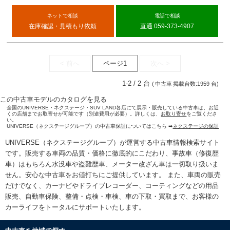
ネットで相談
電話で相談
在庫確認・見積もり依頼
直通 059-373-4907
< 前へ
ページ1
次へ >
1-2 / 2 台
(
中古車
掲載台数:1959 台)
この中古車モデルのカタログを見る
全国のUNIVERSE・ネクステージ・SUV LAND各店にて展示・販売している中古車は、お近
くの店舗までお取寄せが可能です（別途費用が必要）。詳しくは、
お取り寄せ
をご覧くださ
い。
UNIVERSE（ネクステージグループ）の中古車保証についてはこちら ➡
ネクステージの保証
UNIVERSE（ネクステージグループ）が運営する
中古車情報検索
サイト
です。販売する車両の品質・価格に徹底的にこだわり、事故車（修復歴
車）はもちろん水没車や盗難歴車、メーター改ざん車は一切取り扱いま
せん。安心な
中古車をお値打ちに
ご提供しています。 また、車両の販売
だけでなく、カーナビやドライブレコーダー、コーティングなどの用品
販売、自動車保険、整備・点検・車検、車の下取・買取まで、お客様の
カーライフをトータルにサポートいたします。