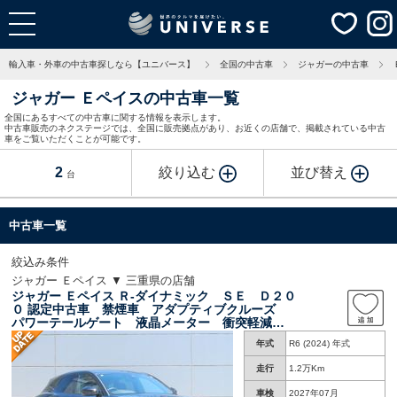
輸入車・外車の中古車探しなら【ユニバース】
全国の中古車
ジャガーの中古車
ジャガー Ｅペイスの中古車一覧
全国にあるすべての中古車に関する情報を表示します。
中古車販売のネクステージでは、全国に販売拠点があり、お近くの店舗で、掲載されている中古
車をご覧いただくことが可能です。
2
絞り込む
並び替え
台
中古車一覧
絞込み条件
ジャガー Ｅペイス ▼ 三重県の店舗
ジャガー Ｅペイス Ｒ‐ダイナミック ＳＥ Ｄ２０
０ 認定中古車 禁煙車 アダプティブクルーズ
パワーテールゲート 液晶メーター 衝突軽減シ
ステム ブラインドスポットモニター レーンキ
年式
R6 (2024) 年式
ープアシスト ３Ｄサラウンドカメラ Ｔｏｕｃ
ｈＰｒｏＤｕｏ
走行
1.2万Km
車検
2027年07月