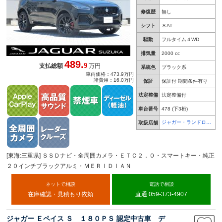
修復歴
無し
シフト
８AT
駆動
フルタイム４WD
排気量
2000 cc
489.
9
支払総額
万円
系統色
ブラック系
車両価格：473.9万円
諸費用：16.0万円
保証
保証付 期間条件有り
法定整備
法定整備付
車台番号
478
(下3桁)
ジャガー・ランドロー
取扱店舗
バー 鈴鹿
[東海:三重県] ＳＳＤナビ・全周囲カメラ・ＥＴＣ２．０・スマートキー・純正
２０インチブラックアルミ・ＭＥＲＩＤＩＡＮ
ネットで相談
電話で相談
在庫確認・見積もり依頼
直通 059-373-4907
ジャガー Ｅペイス Ｓ １８０ＰＳ 認定中古車 デ