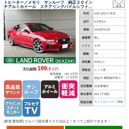
トヒーター／メモリ サンルーフ 純正２０イン
チアルミホイール ステアリングパドルシフト
リアビューカメラ ＭＥＲＩＤＩＡＮ ブライン
年式
H29 (2017) 年式
ドスポットモニター
走行
6.8万Km
車検
2028年03月
修復歴
無し
シフト
８AT
駆動
FR
排気量
3000 cc
199.
9
支払総額
万円
系統色
レッド系
車両価格：182.3万円
諸費用：17.6万円
保証
保証付 期間条件有り
法定整備
法定整備付
車台番号
981
(下3桁)
ランドローバー 岡崎
取扱店舗
[東海:愛知県] グループ総在庫５００台以上！すべてご紹介できます！