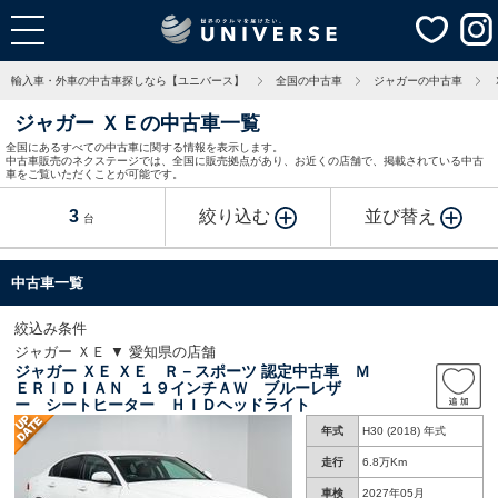
輸入車・外車の中古車探しなら【ユニバース】
全国の中古車
ジャガーの中古車
ジャガー ＸＥの中古車一覧
全国にあるすべての中古車に関する情報を表示します。
中古車販売のネクステージでは、全国に販売拠点があり、お近くの店舗で、掲載されている中古
車をご覧いただくことが可能です。
3
絞り込む
並び替え
台
中古車一覧
絞込み条件
ジャガー ＸＥ ▼ 愛知県の店舗
ジャガー ＸＥ ＸＥ Ｒ－スポーツ 認定中古車 Ｍ
ＥＲＩＤＩＡＮ １９インチＡＷ ブルーレザ
ー シートヒーター ＨＩＤヘッドライト
年式
H30 (2018) 年式
走行
6.8万Km
車検
2027年05月