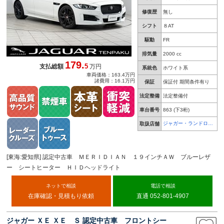
修復歴
無し
シフト
８AT
駆動
FR
排気量
2000 cc
179.
5
支払総額
万円
系統色
ホワイト系
車両価格：163.4万円
諸費用：16.1万円
保証
保証付 期間条件有り
法定整備
法定整備付
車台番号
863
(下3桁)
ジャガー・ランドロー
取扱店舗
バー 天白
[東海:愛知県] 認定中古車 ＭＥＲＩＤＩＡＮ １９インチＡＷ ブルーレザ
ー シートヒーター ＨＩＤヘッドライト
ネットで相談
電話で相談
在庫確認・見積もり依頼
直通 052-801-4907
ジャガー ＸＥ ＸＥ Ｓ 認定中古車 フロントシー