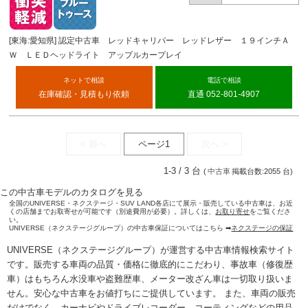
バー 天白
[東海:愛知県] 認定中古車 レッドキャリパー レッドレザー １９インチＡ
Ｗ ＬＥＤヘッドライト アップルカープレイ
ネットで相談
電話で相談
在庫確認・見積もり依頼
直通 052-801-4907
< 前へ
ページ1
次へ >
1-3 / 3 台
(
中古車
掲載台数:2055 台)
この中古車モデルのカタログを見る
全国のUNIVERSE・ネクステージ・SUV LAND各店にて展示・販売している中古車は、お近
くの店舗までお取寄せが可能です（別途費用が必要）。詳しくは、
お取り寄せ
をご覧くださ
い。
UNIVERSE（ネクステージグループ）の中古車保証についてはこちら ➡
ネクステージの保証
UNIVERSE（ネクステージグループ）が運営する
中古車情報検索
サイト
です。販売する車両の品質・価格に徹底的にこだわり、事故車（修復歴
車）はもちろん水没車や盗難歴車、メーター改ざん車は一切取り扱いま
せん。安心な
中古車をお値打ちに
ご提供しています。 また、車両の販売
だけでなく、カーナビやドライブレコーダー、コーティングなどの用品