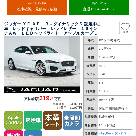
ネットで相談
電話で相談
在庫確認・見積もり依頼
直通 0564-64-4907
ジャガー ＸＥ ＸＥ Ｒ－ダイナミックＳ 認定中古
車 レッドキャリパー レッドレザー １９イン
チＡＷ ＬＥＤヘッドライト アップルカープレ
イ アンドロイドオート
年式
R2 (2020) 年式
走行
2.2万Km
車検
2026年12月
修復歴
無し
シフト
８AT
駆動
FR
排気量
2000 cc
319.
9
支払総額
万円
系統色
ホワイト系
車両価格：304.3万円
諸費用：15.6万円
保証
保証付 期間条件有り
法定整備
法定整備付
車台番号
648
(下3桁)
ジャガー・ランドロー
取扱店舗